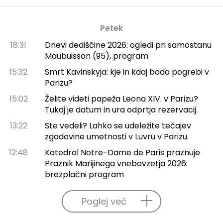
Petek
18:31
Dnevi dediščine 2026: ogledi pri samostanu
Maubuisson (95), program
15:32
Smrt Kavinskyja: kje in kdaj bodo pogrebi v
Parizu?
15:02
Želite videti papeža Leona XIV. v Parizu?
Tukaj je datum in ura odprtja rezervacij.
13:22
Ste vedeli? Lahko se udeležite tečajev
zgodovine umetnosti v Luvru v Parizu.
12:48
Katedral Notre-Dame de Paris praznuje
Praznik Marijinega vnebovzetja 2026:
brezplačni program
Poglej več