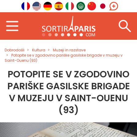
Dobrodošli
Kultura
Muzeji in razstave
Potopite se v zgodovino pariške gasilske brigade v muzeju v
Saint-Ouenu (93)
POTOPITE SE V ZGODOVINO
PARIŠKE GASILSKE BRIGADE
V MUZEJU V SAINT-OUENU
(93)