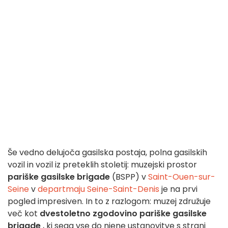
Še vedno delujoča gasilska postaja, polna gasilskih
vozil in vozil iz preteklih stoletij: muzejski prostor
pariške gasilske brigade
(BSPP) v
Saint-Ouen-sur-
Seine
v
departmaju Seine-Saint-Denis
je na prvi
pogled impresiven. In to z razlogom: muzej združuje
več kot
dvestoletno zgodovino pariške gasilske
brigade
, ki sega vse do njene ustanovitve s strani