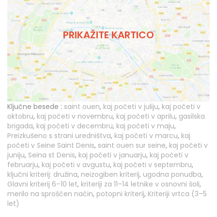
PRIKAŽITE KARTICO
Ključne besede :
saint ouen
,
kaj početi v juliju
,
kaj početi v
oktobru
,
kaj početi v novembru
,
kaj početi v aprilu
,
gasilska
brigada
,
kaj početi v decembru
,
kaj početi v maju
,
Preizkušeno s strani uredništva
,
kaj početi v marcu
,
kaj
početi v Seine Saint Denis
,
saint ouen sur seine
,
kaj početi v
juniju
,
Seina st Denis
,
kaj početi v januarju
,
kaj početi v
februarju
,
kaj početi v avgustu
,
kaj početi v septembru
,
ključni kriterij: družina
,
neizogiben kriterij, ugodna ponudba
,
Glavni kriterij 6–10 let
,
kriteriji za 11–14 letnike v osnovni šoli
,
merilo na sproščen način
,
potopni kriterij
,
Kriteriji vrtca (3–5
let)