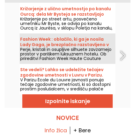
Križarjenje z ulično umetnostjo po kanalu
Ourcq: dela Mr Bysteja se razstavljajo
Križarjenje po street artu, posvečeno
vzdolž vode
umetniku Mr Byste, se odvija po kanalu
Ourcq iz Jaurèsa, v sklopu Poletja na kanalu,
v soboto 8. avgusta 2026. Na sporedu:
razstava na palubi, voden ogled fresk, ki jih
Fashion Week : oblačilo, ki ga je nosila
lahko občudujete z vode, in odkrivanje
Lady Gaga, je brezplačno razstavljeno v
umetnikovega sveta skozi njegov šablonski
Perje, kristali in osupljive silhuete zavzamejo
luksuznem hotelu v Parizu – fotografije
izraz.
prostor v pariškem luksuznem hotelu. Ob
prireditvi Fashion Week Haute Couture
Sofitel Paris Le Faubourg brezplačno
razstavlja več modnih kreacij, ki jih nosijo
Ste vedeli? Lahko se udeležite tečajev
svetovne zvezde, vse do 6. oktobra 2026.
zgodovine umetnosti v Luvru v Parizu.
V Parizu École du Louvre javnosti ponuja
tečaje zgodovine umetnosti, ki so dostopni
prostim poslušalcem, v središču palače
Louvre, vsako leto od septembra do junija.
Muzej občasno organizira tudi brezplačna
Izpolnite iskanje
predavanja. Zato boste popolnoma
seznanjeni z zgodovino umetnosti!
NOVICE
Info žica
+ Bere