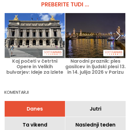
PREBERITE TUDI ...
Kaj početi v četrtni
Narodni praznik: ples
Opere in Velikih
gasilcev in ljudski plesi 13.
P
bulvarjev: Ideje za izlete
in 14. julija 2026 v Parizu
in dobre nasvete
in Île-de-France
KOMENTARJI
Danes
Jutri
Ta vikend
Naslednji teden