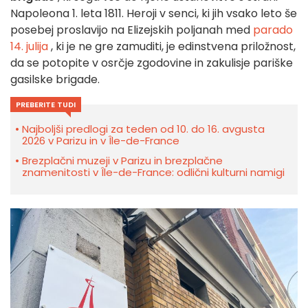
Napoleona 1. leta 1811.
Heroji v senci, ki jih vsako leto še
posebej proslavijo na Elizejskih poljanah med
parado
14. julija
, ki je ne gre zamuditi, je edinstvena priložnost,
da se potopite v osrčje zgodovine in zakulisje pariške
gasilske brigade.
PREBERITE TUDI
Najboljši predlogi za teden od 10. do 16. avgusta
2026 v Parizu in v Île-de-France
Brezplačni muzeji v Parizu in brezplačne
znamenitosti v Île-de-France: odlični kulturni namigi