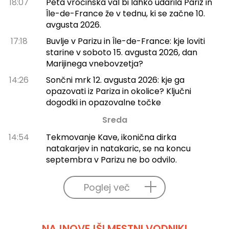
18:07
Peta vročinska val bi lahko udarila Pariz in
Île-de-France že v tednu, ki se začne 10.
avgusta 2026.
17:18
Buvlje v Parizu in Île-de-France: kje loviti
starine v soboto 15. avgusta 2026, dan
Marijinega vnebovzetja?
14:26
Sončni mrk 12. avgusta 2026: kje ga
opazovati iz Pariza in okolice? Ključni
dogodki in opazovalne točke
Sreda
14:54
Tekmovanje Kave, ikonična dirka
natakarjev in natakaric, se na koncu
septembra v Parizu ne bo odvilo.
Poglej več
NAJNOVEJŠI MESTNI VODNIKI