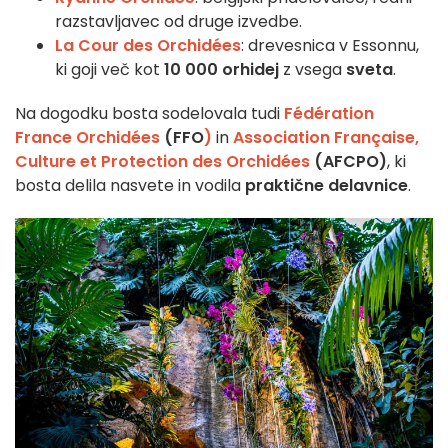
razstavljavec od druge izvedbe.
La Cour des Orchidées
: drevesnica v Essonnu,
ki goji več kot
10 000 orhidej
z vsega
sveta
.
Na dogodku bosta sodelovala tudi
Fédération
France Orchidées
(FFO
)
in
Association Française,
Culture et Protection des Orchidées
(AFCPO)
, ki
bosta delila nasvete in vodila
praktične delavnice
.