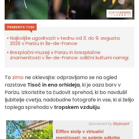
PREBERITE TUDI
Najboljše ugodnosti v tednu od 3. do 9. avgusta
2026 v Parizu in Île-de-France
Brezplačni muzeji v Parizu in brezplačne
znamenitosti v Île-de-France: odlični kulturni namigi
To
zimo
ne oklevajte: odpravljamo se na ogled
razstave
Tisoč in ena orhideja
, ki je oaza barv v
Parizu. Izkoristite ta čudovit sprehod, ki bo navdušil
ljubitelje cvetja, nadobudne fotografe in vse, ki si želijo
toplega sprehoda v
tropskem vzdušju
.