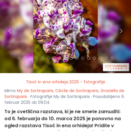
<
>
Tisoč in ena orhideja 2025 - fotografije
Mimo
My de Sortiraparis
,
Cécile de Sortiraparis
,
Graziella de
Sortiraparis
· Fotografije My de Sortiraparis · Posodobljeno 6.
februar 2025 ob 09:04
To je cvetlična razstava, ki je ne smete zamuditi:
od 6. februarja do 10. marca 2025 je ponovno na
ogled razstava Tisoč in ena orhideja! Pridite v