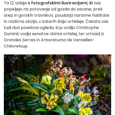
Ta 12. izdaja
s
fotografskimi ilustracijami, ki
nas
popeljejo na potovanje od gozda do savane, prek
step in gorskih travnikov, poudarja naravne habitate
in različna okolja, v katerih živijo orhideje. Čakata vas
tudi dva posebna ogleda, ki ju vodijo Christophe
Duminil, vodja senatne zbirke orhidej, ter vrtnarji iz
Grandes Serres in Arboretuma de Versailles-
Chèvreloup.