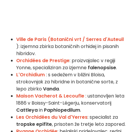
Ville de Paris (Botanični vrt / Serres d'Auteuil
): izjemna zbirka botaničnih orhidej in pisanih
hibridov.
Orchidées de Prestige
: proizvajalec v regiji
Yonne, specializiran za izjemne
falenopsise
.
L'Orchidium
: s sedežem v bližini Bloisa,
strokovnjak za hibridne in botanične sorte, z
lepo zbirko
Vanda
.
Maison Vacherot & Lecoufle
: ustanovljen leta
1886 v Boissy-Saint-Légerju, konservatorij
Cattleya
in
Paphiopedilum
.
Les Orchidées du Val d'Yerres
: specialist za
tropske epifite
, prisoten že tretje leto zapored.
Ryanne Orchidée
: belgijski pridelovalec, redni