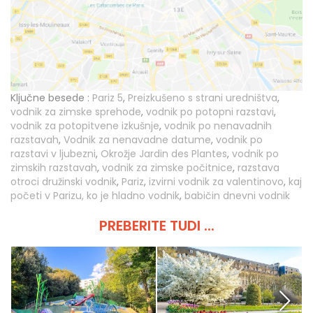
Ključne besede :
Pariz 5
,
Preizkušeno s strani uredništva
,
vodnik za zimske sprehode
,
vodnik po potopni razstavi
,
vodnik za potopitvene izkušnje
,
vodnik po nenavadnih
razstavah
,
Vodnik za nenavadne datume
,
vodnik po
razstavi v ljubezni
,
Okrožje Jardin des Plantes
,
vodnik po
zimskih razstavah
,
vodnik za zimske počitnice
,
razstava
otroci družinski vodnik
,
Pariz
,
izvirni vodnik za valentinovo
,
kaj
početi v Parizu, ko je hladno vodnik
,
babičin dnevni vodnik
PREBERITE TUDI ...