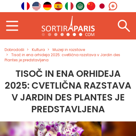
Dobrodošli
Kultura
Muzeji in razstave
Tisoč in ena orhideja 2025: cvetlična razstava v Jardin des
Plantes je predstavljena
TISOČ IN ENA ORHIDEJA
2025: CVETLIČNA RAZSTAVA
V JARDIN DES PLANTES JE
PREDSTAVLJENA