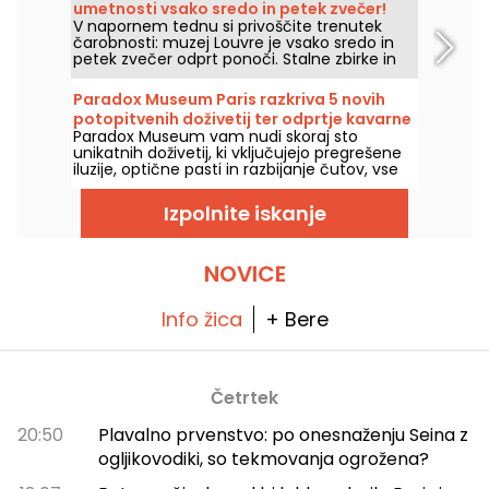
umetnosti vsako sredo in petek zvečer!
V napornem tednu si privoščite trenutek
čarobnosti: muzej Louvre je vsako sredo in
petek zvečer odprt ponoči. Stalne zbirke in
začasne razstave najlepšega muzeja na
svetu čakajo na vas!
Paradox Museum Paris razkriva 5 novih
potopitvenih doživetij ter odprtje kavarne
Paradox Museum vam nudi skoraj sto
Hans & Gretel
unikatnih doživetij, ki vključujejo pregrešene
iluzije, optične pasti in razbijanje čutov, vse
to pa vas čaka v Parizu. Užitek je v tem, da
vas bodo namerno zavestno zavedli, hkrati
Izpolnite iskanje
pa boste lahko ujeli krajše sanjske posnetke.
Pet novih interaktivnih doživetij je dodanih v
že tako razgibano potovanje, zdaj je pravi
čas, da preizkusite svoje čute! In kot sladico
NOVICE
vas čaka popolnoma nov kavni kotiček, ki je
tako slasten, da ga ne smete zamuditi: Hans
& Gretel vas bo s svojimi okusi povabil v
Info žica
+ Bere
sladko past.
Četrtek
20:50
Plavalno prvenstvo: po onesnaženju Seina z
ogljikovodiki, so tekmovanja ogrožena?