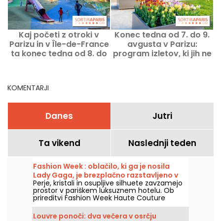
Kaj početi z otroki v
Konec tedna od 7. do 9.
K
Parizu in v Île-de-France
avgusta v Parizu:
ta konec tedna od 8. do
program izletov, ki jih ne
9. avgusta 2026?
smete zamuditi
KOMENTARJI
Danes
Jutri
Ta vikend
Naslednji teden
Fashion Week : oblačilo, ki ga je nosila
Lady Gaga, je brezplačno razstavljeno v
Perje, kristali in osupljive silhuete zavzamejo
luksuznem hotelu v Parizu – fotografije
prostor v pariškem luksuznem hotelu. Ob
prireditvi Fashion Week Haute Couture
Sofitel Paris Le Faubourg brezplačno
razstavlja več modnih kreacij, ki jih nosijo
Louvre ponoči: dva večera v osrčju
svetovne zvezde, vse do 6. oktobra 2026.