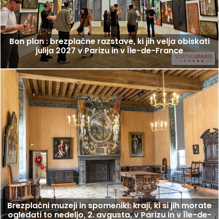
Bon plan : brezplačne razstave, ki jih velja obiskati
julija 2027 v Parizu in v Île-de-France
Brezplačni muzeji in spomeniki: kraji, ki si jih morate
ogledati to nedeljo, 2. avgusta, v Parizu in v Île-de-