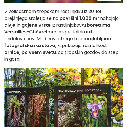
V veličastnem tropskem rastlinjaku iz 30. let
prejšnjega stoletja se na
površini 1.000 m²
nahajajo
divje in gojene vrste
iz rastlinjakov
Arboretuma
Versailles-Chèvreloup
in specializiranih
pridelovalcev. Med novostmi je tudi
poglobljena
fotografska razstava
, ki prikazuje raznolikost
orhidej po vsem svetu
, od tropskih gozdov do step
in gora.