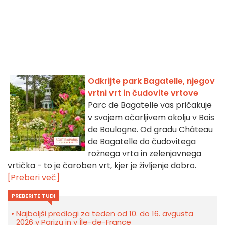
Odkrijte park Bagatelle, njegov
vrtni vrt in čudovite vrtove
Parc de Bagatelle vas pričakuje
v svojem očarljivem okolju v Bois
de Boulogne. Od gradu Château
de Bagatelle do čudovitega
rožnega vrta in zelenjavnega
vrtička - to je čaroben vrt, kjer je življenje dobro.
[Preberi več]
PREBERITE TUDI
Najboljši predlogi za teden od 10. do 16. avgusta
2026 v Parizu in v Île-de-France