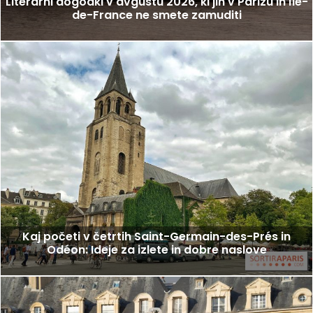
Literarni dogodki v avgustu 2026, ki jih v Parizu in Île-
de-France ne smete zamuditi
Kaj početi v četrtih Saint-Germain-des-Prés in
Odéon: Ideje za izlete in dobre naslove