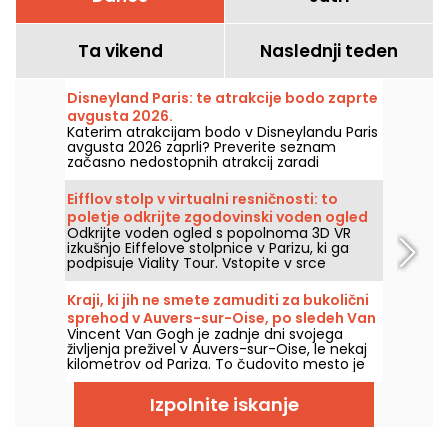
Ta vikend
Naslednji teden
Disneyland Paris: te atrakcije bodo zaprte
avgusta 2026.
Katerim atrakcijam bodo v Disneylandu Paris
avgusta 2026 zaprli? Preverite seznam
začasno nedostopnih atrakcij zaradi
vzdrževanja ali obnove, da boste lahko
pripravili obisk v parkih Disney.
Eifflov stolp v virtualni resničnosti: to
poletje odkrijte zgodovinski voden ogled
Odkrijte voden ogled s popolnoma 3D VR
Viality Tour.
izkušnjo Eiffelove stolpnice v Parizu, ki ga
podpisuje Viality Tour. Vstopite v srce
Champ de Marsa in oživite gradnjo ter
odprtje Dame de Fer leta 1889. Nova verzija,
Kraji, ki jih ne smete zamuditi za bukolični
še bolj zvesta kot kadarkoli prej, je izšla 31.
sprehod v Auvers-sur-Oise, po sledeh Van
marca 2026. Ob tej priložnosti za vas imamo
Vincent Van Gogh je zadnje dni svojega
Gogha
promocijsko kodo! In da bi se lažje spoprijeli z
življenja preživel v Auvers-sur-Oise, le nekaj
vročino, vsi njihovi ogledi potekajo v senci.
kilometrov od Pariza. To čudovito mesto je
odličen kraj za sprehod po sledeh enega
najslavnejših svetovnih slikarjev. Van Gogh in
Izpolnite iskanje
mesto Auvers še nista razkrila vseh svojih
skrivnosti...