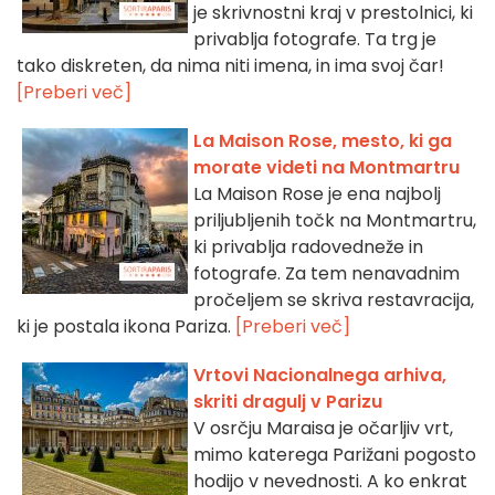
je skrivnostni kraj v prestolnici, ki
privablja fotografe. Ta trg je
tako diskreten, da nima niti imena, in ima svoj čar!
[Preberi več]
La Maison Rose, mesto, ki ga
morate videti na Montmartru
La Maison Rose je ena najbolj
priljubljenih točk na Montmartru,
ki privablja radovedneže in
fotografe. Za tem nenavadnim
pročeljem se skriva restavracija,
ki je postala ikona Pariza.
[Preberi več]
Vrtovi Nacionalnega arhiva,
skriti dragulj v Parizu
V osrčju Maraisa je očarljiv vrt,
mimo katerega Parižani pogosto
hodijo v nevednosti. A ko enkrat