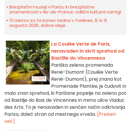
Brezplačni muzeji v Parizu in brezplačne
znamenitosti v Île-de-France: odlični kulturni namigi
10 izletov za ta konec tedna v Yvelines, 8. in 9.
avgusta 2026, dobre ideje
La Coulée Verte de Paris,
nenavaden in skrit sprehod od
Bastille do Vincennesa
Pariška zelena promenada
René-Dumont (Coulée Verte
René-Dumont), prej znana kot
Promenade Plantée, je čudovit in
malo znan sprehod, ki Parižane popelje na zeleno pot
od Bastilje do Bois de Vincennes in mimo ulice Viaduc
des Arts. To je nenavaden in senčen način odkrivanja
Pariza, daleč stran od mestnega vrveža.
[Preberi
več]