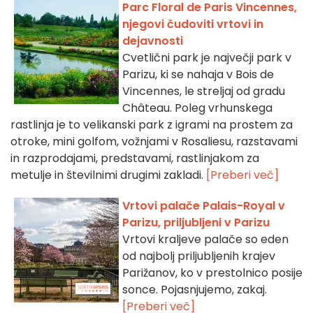
Parc Floral de Paris Vincennes,
njegovi čudoviti vrtovi in
dejavnosti
Cvetlični park je največji park v
Parizu, ki se nahaja v Bois de
Vincennes, le streljaj od gradu
Château. Poleg vrhunskega
rastlinja je to velikanski park z igrami na prostem za
otroke, mini golfom, vožnjami v Rosaliesu, razstavami
in razprodajami, predstavami, rastlinjakom za
metulje in številnimi drugimi zakladi.
[Preberi več]
Vrtovi palače Palais-Royal v
Parizu, priljubljeni v Parizu
Vrtovi kraljeve palače so eden
od najbolj priljubljenih krajev
Parižanov, ko v prestolnico posije
sonce. Pojasnjujemo, zakaj.
[Preberi več]