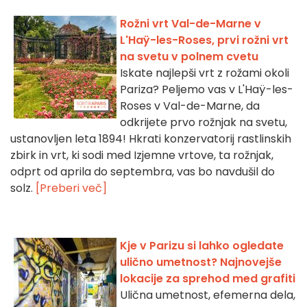
Rožni vrt Val-de-Marne v
L'Haÿ-les-Roses, prvi rožni vrt
na svetu v polnem cvetu
Iskate najlepši vrt z rožami okoli
Pariza? Peljemo vas v L'Haÿ-les-
Roses v Val-de-Marne, da
odkrijete prvo rožnjak na svetu,
ustanovljen leta 1894! Hkrati konzervatorij rastlinskih
zbirk in vrt, ki sodi med Izjemne vrtove, ta rožnjak,
odprt od aprila do septembra, vas bo navdušil do
solz.
[Preberi več]
Kje v Parizu si lahko ogledate
ulično umetnost? Najnovejše
lokacije za sprehod med grafiti
Ulična umetnost, efemerna dela,