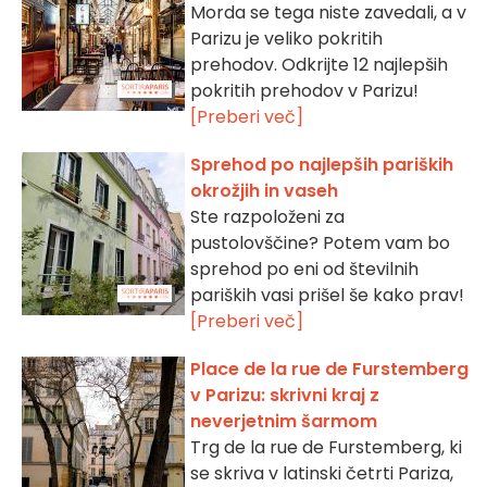
Morda se tega niste zavedali, a v
Parizu je veliko pokritih
prehodov. Odkrijte 12 najlepših
pokritih prehodov v Parizu!
[Preberi več]
Sprehod po najlepših pariških
okrožjih in vaseh
Ste razpoloženi za
pustolovščine? Potem vam bo
sprehod po eni od številnih
pariških vasi prišel še kako prav!
[Preberi več]
Place de la rue de Furstemberg
v Parizu: skrivni kraj z
neverjetnim šarmom
Trg de la rue de Furstemberg, ki
se skriva v latinski četrti Pariza,