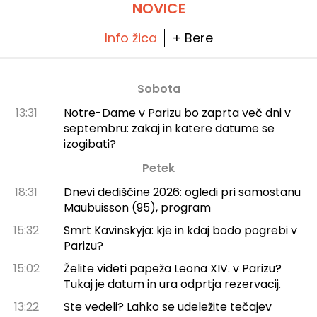
NOVICE
Info žica
+ Bere
Sobota
13:31
Notre-Dame v Parizu bo zaprta več dni v
septembru: zakaj in katere datume se
izogibati?
Petek
18:31
Dnevi dediščine 2026: ogledi pri samostanu
Maubuisson (95), program
15:32
Smrt Kavinskyja: kje in kdaj bodo pogrebi v
Parizu?
15:02
Želite videti papeža Leona XIV. v Parizu?
Tukaj je datum in ura odprtja rezervacij.
13:22
Ste vedeli? Lahko se udeležite tečajev