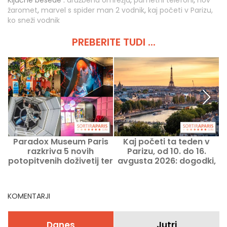
Ključne besede :
družbena omrežja
,
pametni telefoni
,
nov
žaromet
,
marvel s spider man 2 vodnik
,
kaj početi v Parizu,
ko sneži vodnik
PREBERITE TUDI ...
Paradox Museum Paris
Kaj početi ta teden v
razkriva 5 novih
Parizu, od 10. do 16.
potopitvenih doživetij ter
avgusta 2026: dogodki,
odprtje kavarne Hans &
ki jih ne smete zamuditi
Gretel
KOMENTARJI
Danes
Jutri