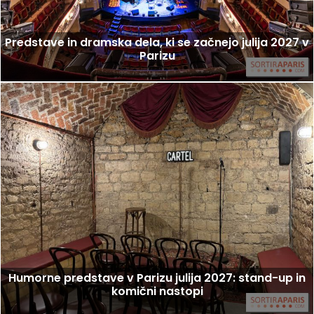
Predstave in dramska dela, ki se začnejo julija 2027 v
Parizu
Humorne predstave v Parizu julija 2027: stand-up in
komični nastopi