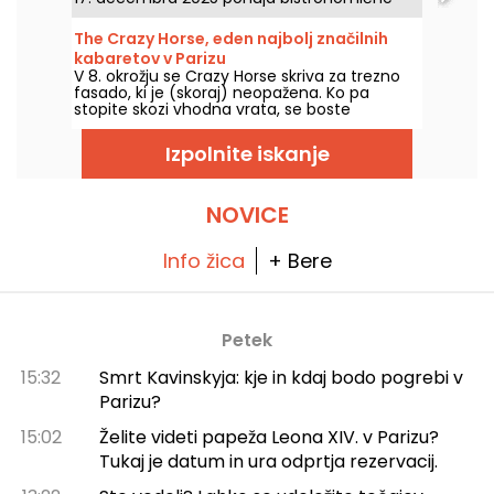
večerje, koreografske nastope ter
nepozabne nočne žure, vse v ambientu z
The Crazy Horse, eden najbolj značilnih
rahlo osvetlitvijo, ustvarjenem za sodobno
kabaretov v Parizu
nočno doživetje. Ste pripravljeni na vstop v
V 8. okrožju se Crazy Horse skriva za trezno
svet, ki ga ni moč najti nikjer drugje?
fasado, ki je (skoraj) neopažena. Ko pa
stopite skozi vhodna vrata, se boste
prestavili v povsem drugačno vzdušje, saj si
boste ogledali čudovito predstavo s plesom,
Izpolnite iskanje
nastopi in osvetljenim dekorjem.
NOVICE
Info žica
+ Bere
Petek
15:32
Smrt Kavinskyja: kje in kdaj bodo pogrebi v
Parizu?
15:02
Želite videti papeža Leona XIV. v Parizu?
Tukaj je datum in ura odprtja rezervacij.