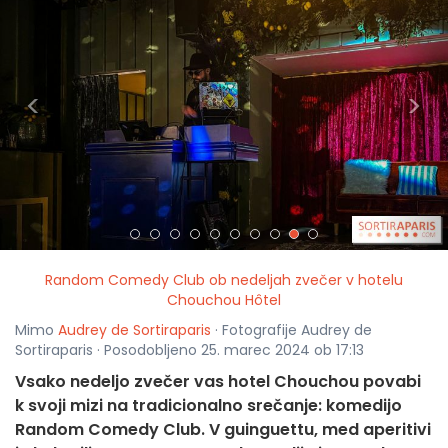
<
>
Random Comedy Club ob nedeljah zvečer v hotelu
Chouchou Hôtel
Mimo
Audrey de Sortiraparis
· Fotografije Audrey de
Sortiraparis · Posodobljeno 25. marec 2024 ob 17:13
Vsako nedeljo zvečer vas hotel Chouchou povabi
k svoji mizi na tradicionalno srečanje: komedijo
Random Comedy Club. V guinguettu, med aperitivi