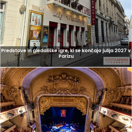
Predstave in gledališke igre, ki se končajo julija 2027 v
Parizu