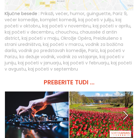
Ključne besede :
Prikaži
,
večer
,
humor
,
guinguette
,
Pariz 9
,
večer komedije
,
komplet komedij
,
kaj početi v juliju
,
kaj
početi v oktobru
,
kaj početi v novembru
,
kaj početi v aprilu
,
kaj početi v decembru
,
chouchou
,
chaussée d antin
district
,
kaj početi v maju
,
Okrožje Opéra
,
Preizkušeno s
strani uredništva
,
kaj početi v marcu
,
vodnik za božična
darila
,
vodnik po predstavah komedije
,
Pariz
,
kaj početi v
Parizu, ko dežuje vodnik
,
vodnik za vstajanje
,
kaj početi v
juniju
,
kaj početi v januarju
,
kaj početi v februarju
,
kaj početi
v avgustu
,
kaj početi v septembru
PREBERITE TUDI ...