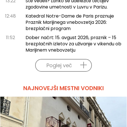
13:22
Ste vedeli? Lahko se udeležite tečajev
zgodovine umetnosti v Luvru v Parizu.
12:48
Katedral Notre-Dame de Paris praznuje
Praznik Marijinega vnebovzetja 2026:
brezplačni program
11:52
Dober načrt: 15. avgust 2026, praznik – 15
brezplačnih izletov za uživanje v vikendu ob
Marijinem vnebovzetju
Poglej več
NAJNOVEJŠI MESTNI VODNIKI