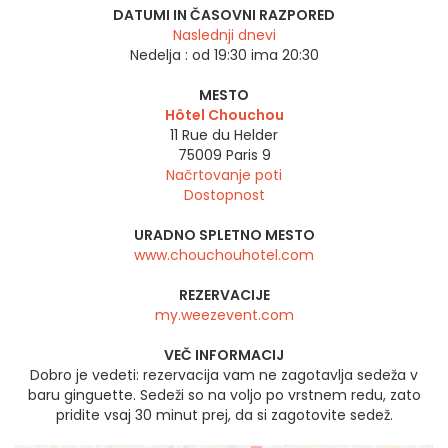
DATUMI IN ČASOVNI RAZPORED
Naslednji dnevi
Nedelja :
od 19:30 ima 20:30
MESTO
Hôtel Chouchou
11 Rue du Helder
75009
Paris 9
Načrtovanje poti
Dostopnost
URADNO SPLETNO MESTO
www.chouchouhotel.com
REZERVACIJE
my.weezevent.com
VEČ INFORMACIJ
Dobro je vedeti: rezervacija vam ne zagotavlja sedeža v
baru ginguette. Sedeži so na voljo po vrstnem redu, zato
pridite vsaj 30 minut prej, da si zagotovite sedež.