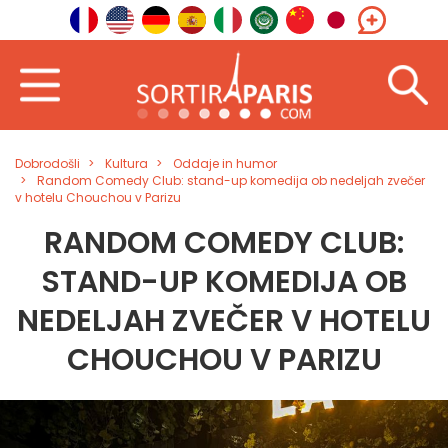
Dobrodošli
Kultura
Oddaje in humor
Random Comedy Club: stand-up komedija ob nedeljah zvečer
v hotelu Chouchou v Parizu
RANDOM COMEDY CLUB:
STAND-UP KOMEDIJA OB
NEDELJAH ZVEČER V HOTELU
CHOUCHOU V PARIZU