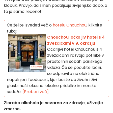
klobuk. Pravijo, da smeh podaljšuje življenjsko dobo, a
to je samo rečeno!
Če želite izvedeti več o
hotelu Chouchou
, kliknite
tukaj:
Chouchou, očarljiv hotel s 4
zvezdicami v 9. okrožju
Očarljivi hotel Chouchou s 4
zvezdicami razvaja potnike v
prostornih sobah pariškega
videza. Če se počutite lačni,
se odpravite na električno
napolnjeni foodcourt, kjer boste ob živahni živi
glasbi našli okusne lokalne pridelke in morske
sadeže.
[Preberi več]
Zloraba alkohola je nevarna za zdravje, uživajte
zmerno.