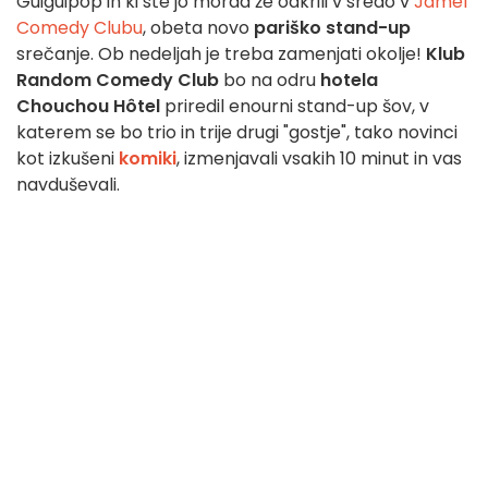
Guiguipop in ki ste jo morda že odkrili v sredo v
Jamel
Comedy Clubu
, obeta novo
pariško stand-up
srečanje. Ob nedeljah je treba zamenjati okolje!
Klub
Random Comedy Club
bo na odru
hotela
Chouchou Hôtel
priredil enourni stand-up šov, v
katerem se bo trio in trije drugi "gostje", tako novinci
kot izkušeni
komiki
, izmenjavali vsakih 10 minut in vas
navduševali.