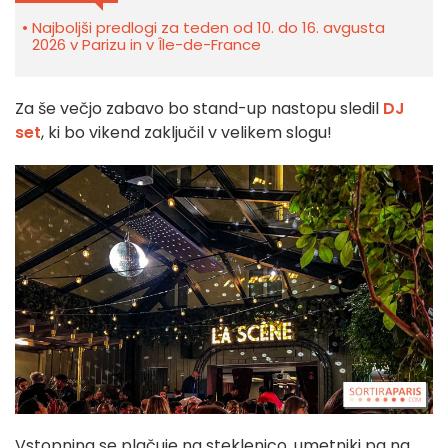
Najboljši predlogi za teden od 10. do 16. avgusta
2026 v Parizu in v Île-de-France
Za še večjo zabavo bo stand-up nastopu sledil
DJ
set
, ki bo vikend zaključil v velikem slogu!
Vstopnina se plačuje na steklenico, umetniki pa na