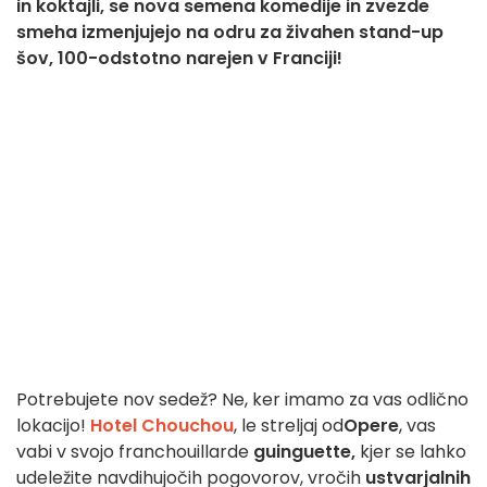
in koktajli, se nova semena komedije in zvezde
smeha izmenjujejo na odru za živahen stand-up
šov, 100-odstotno narejen v Franciji!
Potrebujete nov sedež? Ne, ker imamo za vas odlično
lokacijo!
Hotel Chouchou
, le streljaj od
Opere
, vas
vabi v svojo franchouillarde
guinguette,
kjer se lahko
udeležite navdihujočih pogovorov, vročih
ustvarjalnih