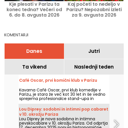
Kje plesati v Parizu ta
Kaj početi to nedeljo v
konec tedna? Večeri od
Parizu? Nepozabni izleti
6. do 8. avgusta 2026
za 9. avgusta 2026
p
KOMENTARJI
Danes
Jutri
Ta vikend
Naslednji teden
Café Oscar, prvi komični klub v Parizu
Kavarna Café Oscar, prvi klub komedije v
Parizu, je stara že več kot 30 let in še vedno
sprejema profesionalce stand-upa in
morebitne bodoče profesionalce. Café
Oscar vsak teden predstavi nove komike.
Lou Diprey: sodobni in intimni pop cabaret
v 10. okrožju Pariza
Lou Diprey je nova sodobna in intimna
pevskocabare v 10. okrožju Pariza. Od odprtja
17. decembra 2025 ponuja bistronomične