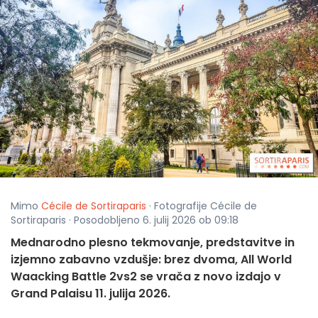
Mimo
Cécile de Sortiraparis
· Fotografije Cécile de
Sortiraparis · Posodobljeno 6. julij 2026 ob 09:18
Mednarodno plesno tekmovanje, predstavitve in
izjemno zabavno vzdušje: brez dvoma, All World
Waacking Battle 2vs2 se vrača z novo izdajo v
Grand Palaisu 11. julija 2026.