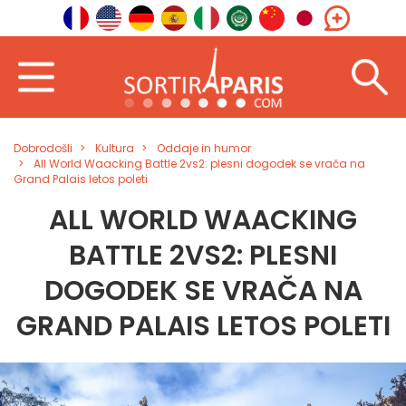
Dobrodošli
Kultura
Oddaje in humor
All World Waacking Battle 2vs2: plesni dogodek se vrača na
Grand Palais letos poleti
ALL WORLD WAACKING
BATTLE 2VS2: PLESNI
DOGODEK SE VRAČA NA
GRAND PALAIS LETOS POLETI