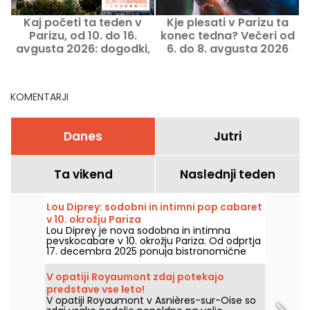
Kaj početi ta teden v
Kje plesati v Parizu ta
Parizu, od 10. do 16.
konec tedna? Večeri od
avgusta 2026: dogodki,
6. do 8. avgusta 2026
ki jih ne smete zamuditi
KOMENTARJI
Danes
Jutri
Ta vikend
Naslednji teden
Lou Diprey: sodobni in intimni pop cabaret
v 10. okrožju Pariza
Lou Diprey je nova sodobna in intimna
pevskocabare v 10. okrožju Pariza. Od odprtja
17. decembra 2025 ponuja bistronomične
večerje, koreografske nastope ter
nepozabne nočne žure, vse v ambientu z
V opatiji Royaumont zdaj potekajo
rahlo osvetlitvijo, ustvarjenem za sodobno
predstave vse leto!
nočno doživetje. Ste pripravljeni na vstop v
V opatiji Royaumont v Asnières-sur-Oise so
svet, ki ga ni moč najti nikjer drugje?