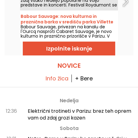
zdaj vsako nedeljo popoldne na voljo
predstave in koncerti. Festival Royaumont se
razvija in postaja sezona Royaumont, ki je
resnično multidisciplinarno kulturno doživetje
Babour Sauvage: nova kulturna in
v prostorih tega zgodovinskega kraja v Val-
praznična barka v središču parka Villette
d'Oise.
Babour Sauvage, privezan na kanalu de
l'Ourcq nasproti Cabaret Sauvage, je novo
kulturno in praznično prizorišče v Parizu. V
intimnem in eklektičnem okolju se združujejo
koncerti, DJ-ji, kabareti in komedije.
Izpolnite iskanje
NOVICE
Info žica
+ Bere
Nedelja
12:36
Električni trotineti v Parizu: brez teh oprem
vam od zdaj grozi kazen
Sobota