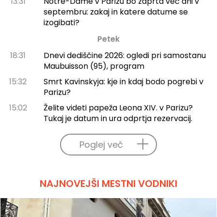
13:31
Notre-Dame v Parizu bo zaprta več dni v
septembru: zakaj in katere datume se
izogibati?
Petek
18:31
Dnevi dediščine 2026: ogledi pri samostanu
Maubuisson (95), program
15:32
Smrt Kavinskyja: kje in kdaj bodo pogrebi v
Parizu?
15:02
Želite videti papeža Leona XIV. v Parizu?
Tukaj je datum in ura odprtja rezervacij.
Poglej več
NAJNOVEJŠI MESTNI VODNIKI