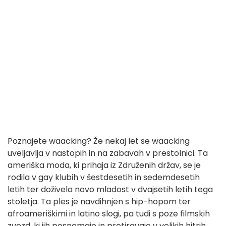
Poznajete waacking? Že nekaj let se waacking
uveljavlja v nastopih in na zabavah v prestolnici. Ta
ameriška moda, ki prihaja iz Združenih držav, se je
rodila v gay klubih v šestdesetih in sedemdesetih
letih ter doživela novo mladost v dvajsetih letih tega
stoletja. Ta ples je navdihnjen s hip-hopom ter
afroameriškimi in latino slogi, pa tudi s poze filmskih
zvezd, ki jih posnemajo in pretiravajo v velikih hitrih