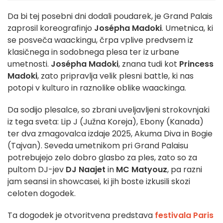
Da bi tej posebni dni dodali poudarek, je Grand Palais
zaprosil koreografinjo
Josépha Madoki
. Umetnica, ki
se posveča waackingu, črpa vplive predvsem iz
klasičnega in sodobnega plesa ter iz urbane
umetnosti.
Josépha Madoki
, znana tudi kot
Princess
Madoki
, zato pripravlja velik plesni battle, ki nas
potopi v kulturo in raznolike oblike waackinga.
Da sodijo plesalce, so zbrani uveljavljeni strokovnjaki
iz tega sveta: Lip J (Južna Koreja), Ebony (Kanada)
ter dva zmagovalca izdaje 2025, Akuma Diva in Bogie
(Tajvan). Seveda umetnikom pri Grand Palaisu
potrebujejo zelo dobro glasbo za ples, zato so za
pultom DJ-jev
DJ Naajet
in
MC Matyouz
, pa razni
jam seansi in showcasei, ki jih boste izkusili skozi
celoten dogodek.
Ta dogodek je otvoritvena predstava
festivala Paris