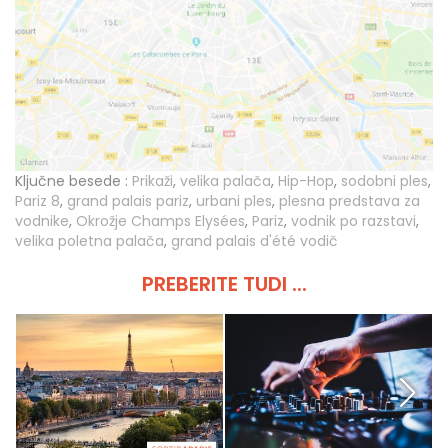
Ključne besede :
Prikaži
,
velika palača
,
Hip-Hop
,
sodobni ples
,
Pariz 8
,
grand palais pariz
,
urbani ples
,
plesna predstava za
vodnike
,
Okrožje Champs Elysées
,
Pariz
,
vodnik po razstavi
,
velika poletna palača
,
grand palais d'été vodič
PREBERITE TUDI ...