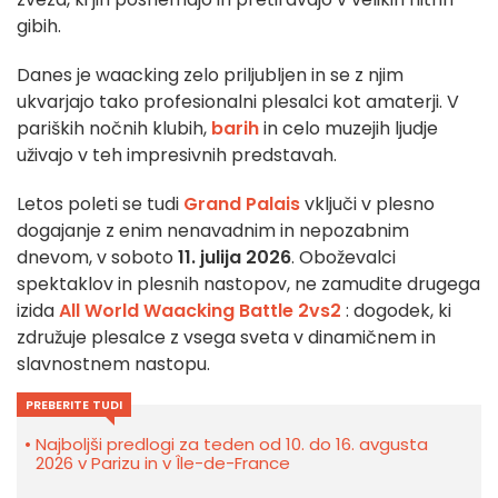
gibih.
Danes je waacking zelo priljubljen in se z njim
ukvarjajo tako profesionalni plesalci kot amaterji. V
pariških nočnih klubih,
barih
in celo muzejih ljudje
uživajo v teh impresivnih predstavah.
Letos poleti se tudi
Grand Palais
vključi v plesno
dogajanje z enim nenavadnim in nepozabnim
dnevom, v soboto
11. julija 2026
. Oboževalci
spektaklov in plesnih nastopov, ne zamudite drugega
izida
All World Waacking Battle 2vs2
: dogodek, ki
združuje plesalce z vsega sveta v dinamičnem in
slavnostnem nastopu.
PREBERITE TUDI
Najboljši predlogi za teden od 10. do 16. avgusta
2026 v Parizu in v Île-de-France