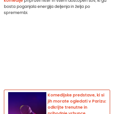
komedije
pripravil hiter in vsem dostopen šov, ki ga
bosta poganjala energija deljenja in želja po
spremembi.
Komedijske predstave, ki si
jih morate ogledati v Parizu:
odkrijte trenutne in
prihodnje vrhunce