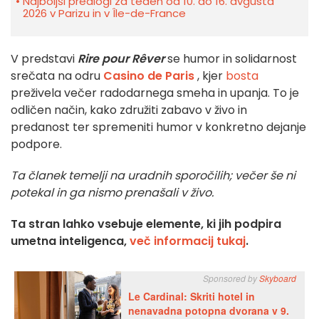
Najboljši predlogi za teden od 10. do 16. avgusta
2026 v Parizu in v Île-de-France
V predstavi
Rire pour Rêver
se humor in solidarnost
srečata na odru
Casino de Paris
, kjer
bosta
preživela večer radodarnega smeha in upanja. To je
odličen način, kako združiti zabavo v živo in
predanost ter spremeniti humor v konkretno dejanje
podpore.
Ta članek temelji na uradnih sporočilih; večer še ni
potekal in ga nismo prenašali v živo.
Ta stran lahko vsebuje elemente, ki jih podpira
umetna inteligenca,
več informacij tukaj
.