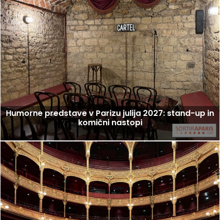
Humorne predstave v Parizu julija 2027: stand-up in
komični nastopi