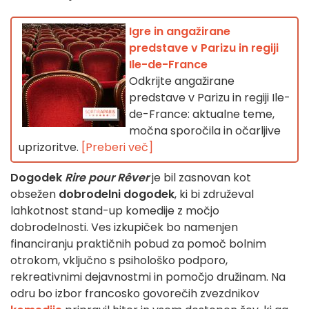
Igre in angažirane
predstave v Parizu in regiji
Ile-de-France
Odkrijte angažirane
predstave v Parizu in regiji Ile-
de-France: aktualne teme,
močna sporočila in očarljive
uprizoritve.
[Preberi več]
Dogodek
Rire pour Rêver
je bil zasnovan kot
obsežen
dobrodelni dogodek
, ki bi združeval
lahkotnost stand-up komedije z močjo
dobrodelnosti. Ves izkupiček bo namenjen
financiranju praktičnih pobud za pomoč bolnim
otrokom, vključno s psihološko podporo,
rekreativnimi dejavnostmi in pomočjo družinam. Na
odru bo izbor francosko govorečih zvezdnikov