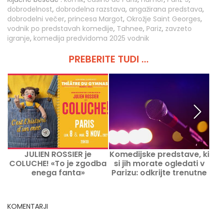
dobrodelnost
,
dobrodelna razstava
,
angažirana predstava
,
dobrodelni večer
,
princesa Margot
,
Okrožje Saint Georges
,
vodnik po predstavah komedije
,
Tahnee
,
Pariz
,
zavzeto
igranje
,
komedija predvidoma 2025 vodnik
PREBERITE TUDI ...
JULIEN ROSSIER je
Komedijske predstave, ki
COLUCHE! «To je zgodba
si jih morate ogledati v
enega fanta»
Parizu: odkrijte trenutne
in prihodnje vrhunce
KOMENTARJI