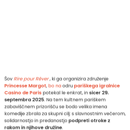
Šov
Rire pour Rêver
, ki ga organizira združenje
Princesse Margot
,
bo na
odru
pariškega igralnice
Casino de Paris
potekal le enkrat, in
sicer 29.
septembra 2025
. Na tem kultnem pariškem
zabaviščnem prizorišču se bodo velika imena
komedije zbrala za skupni cilj: s slavnostnim večerom,
solidarnostjo in predanostjo
podpreti otroke z
rakom in njihove družine
.