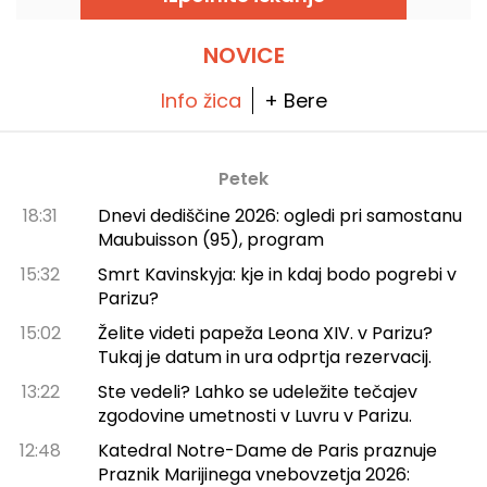
NOVICE
Info žica
+ Bere
Petek
18:31
Dnevi dediščine 2026: ogledi pri samostanu
Maubuisson (95), program
15:32
Smrt Kavinskyja: kje in kdaj bodo pogrebi v
Parizu?
15:02
Želite videti papeža Leona XIV. v Parizu?
Tukaj je datum in ura odprtja rezervacij.
13:22
Ste vedeli? Lahko se udeležite tečajev
zgodovine umetnosti v Luvru v Parizu.
12:48
Katedral Notre-Dame de Paris praznuje
Praznik Marijinega vnebovzetja 2026: