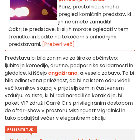
Pariz, prestolnica smeha:
pregled komičnih predstav, ki
jih ne smete zamuditi!
Odkrijte predstave, ki si jih morate ogledati v tem
trenutku, in bodite na tekočem s prihodnjimi
predstavami.
[Preberi več]
Predstava bi bila zanimiva za široko občinstvo:
ljubitelje komedije, družine, podpornike solidarnosti in
gledalce, ki iščejo
angažirano,
a
veselo zabavo. To bi
bila edinstvena priložnost, da bi na istem odru videli
več komikov skupaj v prijateljskem in čustvenem
vzdušju. Za tiste, ki bi radi naredili še korak dlje, bi
paket VIP združil Carré Or s privilegiranim dostopom
do after-show v prostoru Mistinguett v igralnici in
tako podaljšal večer v elegantnem okolju.
PREBERITE TUDI