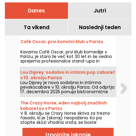
Danes
Jutri
Ta vikend
Naslednji teden
Café Oscar, prvi komični klub v Parizu
Kavarna Café Oscar, prvi klub komedije v
Parizu, je stara že več kot 30 let in še vedno
sprejema profesionalce stand-upa in
morebitne bodoče profesionalce. Café
Oscar vsak teden predstavi nove komike.
Lou Diprey: sodobni in intimni pop cabaret
v 10. okrožju Pariza
Lou Diprey je nova sodobna in intimna
pevskocabare v 10. okrožju Pariza. Od odprtja
17. decembra 2025 ponuja bistronomične
večerje, koreografske nastope ter
nepozabne nočne žure, vse v ambientu z
The Crazy Horse, eden najbolj značilnih
rahlo osvetlitvijo, ustvarjenem za sodobno
kabaretov v Parizu
nočno doživetje. Ste pripravljeni na vstop v
V 8. okrožju se Crazy Horse skriva za trezno
svet, ki ga ni moč najti nikjer drugje?
fasado, ki je (skoraj) neopažena. Ko pa
stopite skozi vhodna vrata, se boste
prestavili v povsem drugačno vzdušje, saj si
boste ogledali čudovito predstavo s plesom,
Izpolnite iskanje
nastopi in osvetljenim dekorjem.