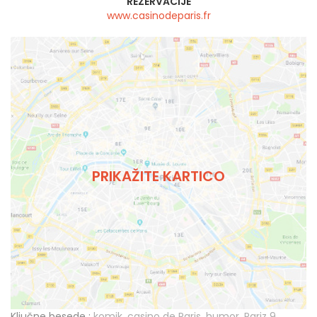
REZERVACIJE
www.casinodeparis.fr
PRIKAŽITE KARTICO
Ključne besede :
komik
,
casino de Paris
,
humor
,
Pariz 9
,