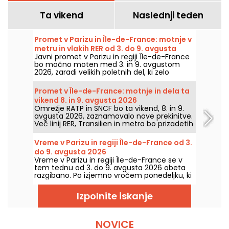
Ta vikend
Naslednji teden
Promet v Parizu in Île-de-France: motnje v
metru in vlakih RER od 3. do 9. avgusta
Javni promet v Parizu in regiji Île-de-France
2026
bo močno moten med 3. in 9. avgustom
2026, zaradi velikih poletnih del, ki zelo
močno prizadenejo nekatere linije, po
navedbah RATP in SNCF.
Promet v Île-de-France: motnje in dela ta
vikend 8. in 9. avgusta 2026
Omrežje RATP in SNCF bo ta vikend, 8. in 9.
avgusta 2026, zaznamovalo nove prekinitve.
Več linij RER, Transilien in metra bo prizadetih
zaradi del in prekinitv, povemo vam vse, da
si pri načrtovanju potovanj lažje pripravite.
Vreme v Parizu in regiji Île-de-France od 3.
do 9. avgusta 2026
Vreme v Parizu in regiji Île-de-France se v
tem tednu od 3. do 9. avgusta 2026 obeta
razgibano. Po izjemno vročem ponedeljku, ki
ga je zaznamovala nevarnost nevihte, se
temperature postopoma znižajo, preden se
Izpolnite iskanje
konec tedna vrne toplejše in sončno vreme.
NOVICE