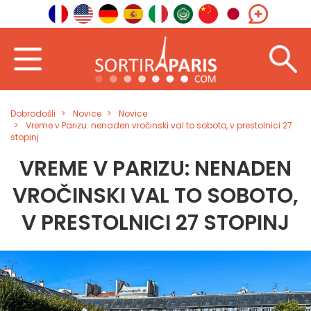
Dobrodošli
Novice
Novice
Vreme v Parizu: nenaden vročinski val to soboto, v prestolnici 27
stopinj
VREME V PARIZU: NENADEN
VROČINSKI VAL TO SOBOTO,
V PRESTOLNICI 27 STOPINJ