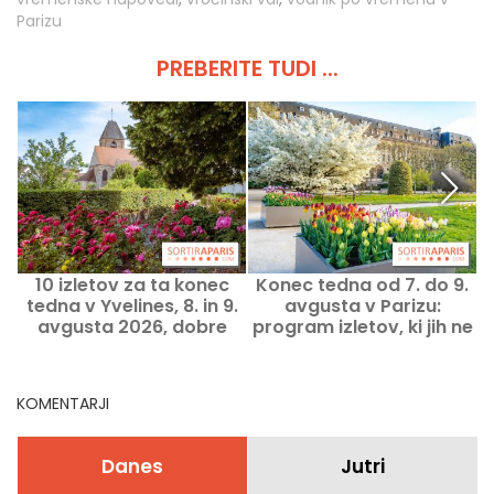
Parizu
PREBERITE TUDI ...
10 izletov za ta konec
Konec tedna od 7. do 9.
tedna v Yvelines, 8. in 9.
avgusta v Parizu:
avgusta 2026, dobre
program izletov, ki jih ne
ideje
smete zamuditi
KOMENTARJI
Danes
Jutri