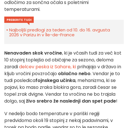
odločimo za sončna očala s poletnimi
temperaturami.
PREBERITE TUDI
Najboljši predlogi za teden od 10. do 16. avgusta
2026 v Parizu in v Île-de-France
Nenavaden skok vročine
, ki je včasih tudi za več kot
10 stopinj toplejša od običajne za sezono, deloma
zaradi
delcev peska iz Sahare, ki
prihajajo v državo in
kljub vročini povzročajo
oblačno nebo
. Vendar je to
tudi posledica
fojnskega učinka
, mehanizma, ki se
pojavi, ko maso zraka blokira gora, zaradi česar se
topel zrak dvigne. Vendar ta vročina ne bo trajala
dolgo, saj
živo srebro že naslednji dan spet pade
!
V nedeljo bodo temperature v pariški regiji
predvidoma okoli 19 stopinj z nekaj padavinami, v
torek pa bodo padle, vendar so to le sezonske