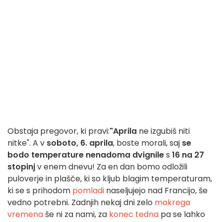
Obstaja pregovor, ki pravi:
"Aprila
ne izgubiš niti
nitke". A v
soboto, 6. aprila
, boste morali, saj
se
bodo temperature nenadoma dvignile
s
16 na 27
stopinj
v enem dnevu! Za en dan bomo odložili
puloverje in plašče, ki so kljub blagim temperaturam,
ki se s prihodom
pomladi
naseljujejo nad Francijo, še
vedno potrebni. Zadnjih nekaj dni zelo
mokrega
vremena
še ni za nami, za
konec tedna
pa se lahko