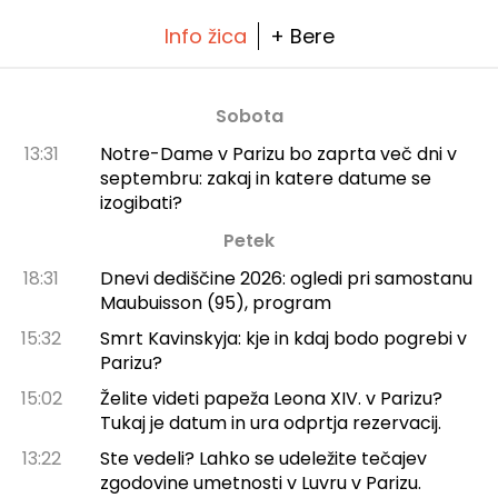
Info žica
+ Bere
Sobota
13:31
Notre-Dame v Parizu bo zaprta več dni v
septembru: zakaj in katere datume se
izogibati?
Petek
18:31
Dnevi dediščine 2026: ogledi pri samostanu
Maubuisson (95), program
15:32
Smrt Kavinskyja: kje in kdaj bodo pogrebi v
Parizu?
15:02
Želite videti papeža Leona XIV. v Parizu?
Tukaj je datum in ura odprtja rezervacij.
13:22
Ste vedeli? Lahko se udeležite tečajev
zgodovine umetnosti v Luvru v Parizu.