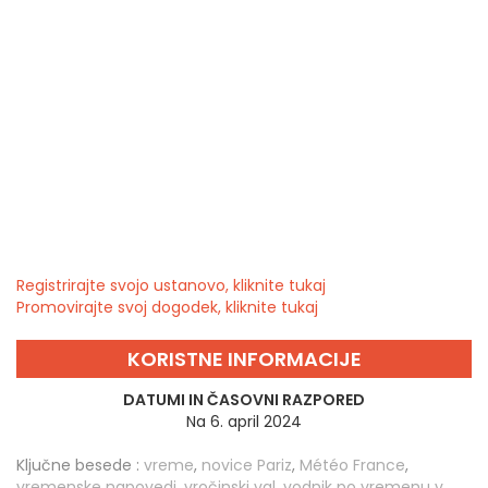
Registrirajte svojo ustanovo, kliknite tukaj
Promovirajte svoj dogodek, kliknite tukaj
KORISTNE INFORMACIJE
DATUMI IN ČASOVNI RAZPORED
Na 6. april 2024
Ključne besede :
vreme
,
novice Pariz
,
Météo France
,
vremenske napovedi
,
vročinski val
,
vodnik po vremenu v