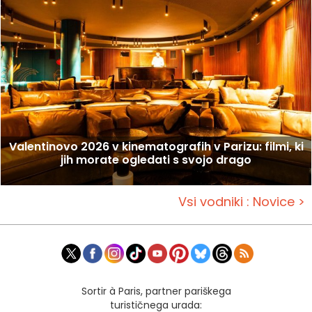
Valentinovo 2026 v kinematografih v Parizu: filmi, ki
jih morate ogledati s svojo drago
Vsi vodniki : Novice >
Sortir à Paris, partner pariškega
turističnega urada: