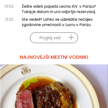
15:02
Želite videti papeža Leona XIV. v Parizu?
Tukaj je datum in ura odprtja rezervacij.
13:22
Ste vedeli? Lahko se udeležite tečajev
zgodovine umetnosti v Luvru v Parizu.
Poglej več
NAJNOVEJŠI MESTNI VODNIKI