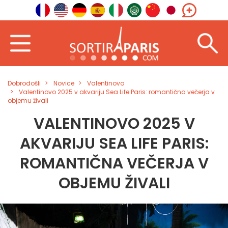
Dobrodošli
Novice
Valentinovo
Valentinovo 2025 v akvariju Sea Life Paris: romantična večerja v
objemu živali
VALENTINOVO 2025 V
AKVARIJU SEA LIFE PARIS:
ROMANTIČNA VEČERJA V
OBJEMU ŽIVALI