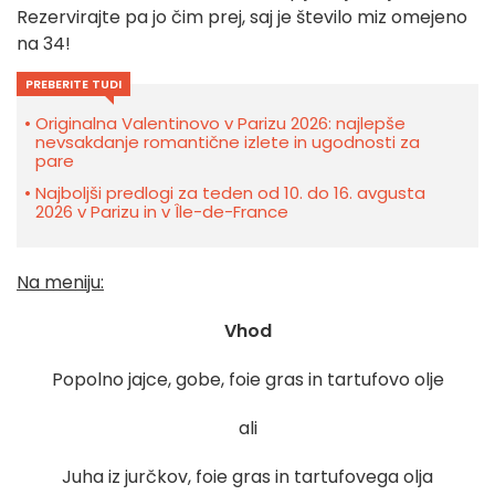
Rezervirajte pa jo čim prej, saj je število miz omejeno
na 34!
PREBERITE TUDI
Originalna Valentinovo v Parizu 2026: najlepše
nevsakdanje romantične izlete in ugodnosti za
pare
Najboljši predlogi za teden od 10. do 16. avgusta
2026 v Parizu in v Île-de-France
Na meniju:
Vhod
Popolno jajce, gobe, foie gras in tartufovo olje
ali
Juha iz jurčkov, foie gras in tartufovega olja