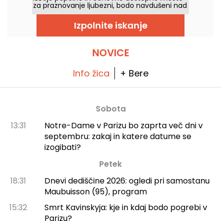
za praznovanje ljubezni, bodo navdušeni nad
restavracijo FLOCCO. To je elegantna
italijanska gostilna v bližini trga Pereire v 17.
Izpolnite iskanje
okrožju Pariza, kjer lahko v dvoje uživate v
njihovi običajni ponudbi.
NOVICE
Info žica
+ Bere
Sobota
13:31
Notre-Dame v Parizu bo zaprta več dni v
septembru: zakaj in katere datume se
izogibati?
Petek
18:31
Dnevi dediščine 2026: ogledi pri samostanu
Maubuisson (95), program
15:32
Smrt Kavinskyja: kje in kdaj bodo pogrebi v
Parizu?