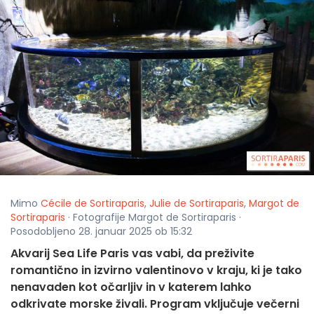
Mimo
Cécile de Sortiraparis
,
Julie de Sortiraparis
,
Margot de
Sortiraparis
· Fotografije Margot de Sortiraparis ·
Posodobljeno 28. januar 2025 ob 15:32
Akvarij Sea Life Paris vas vabi, da preživite
romantično in izvirno valentinovo v kraju, ki je tako
nenavaden kot očarljiv in v katerem lahko
odkrivate morske živali. Program vključuje večerni