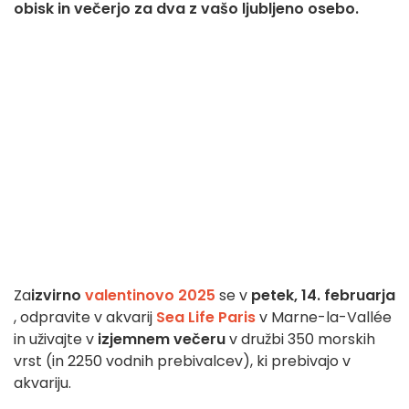
obisk in večerjo za dva z vašo ljubljeno osebo.
Za
izvirno
valentinovo 2025
se v
petek, 14. februarja
, odpravite v akvarij
Sea Life Paris
v Marne-la-Vallée
in uživajte v
izjemnem večeru
v družbi 350 morskih
vrst (in 2250 vodnih prebivalcev), ki prebivajo v
akvariju.