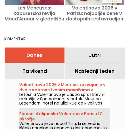
Les Meneuses:
Valentinovo 2026 v
kabaretska revija
Parizu: najboljše cene v
k
Maud’Amour v gledališču
dostopnih restavracijah
Théâtre Les Étoiles
brez prevelikih stroškov
KOMENTARJI
Danes
Jutri
Ta vikend
Naslednji teden
Valentinovo 2026 v Meurice: razvajanje v
dvoje s sprostitvenim masažama v
Letošnja Valentinovo je čas za sprostitev in
hotelskem spa centru in čajanka po
razkošje v Spa Valmont v hotelu Meurice.
receptu Cédrica Groleta
Legendarni hotel na ulici Rue de Rivoli vas
vabi na posebno dvojno doživetje, kjer boste
uživali v izbranih tretmajih in čajni poslastici
Flocco, italijanska Valentina v Parisu 17.
pod podpisom Cédric Grolet.
okrožje
Valentinovo je že nocoj! Tisti, ki še vedno
iščejo popolno in cenovno dostopno mesto