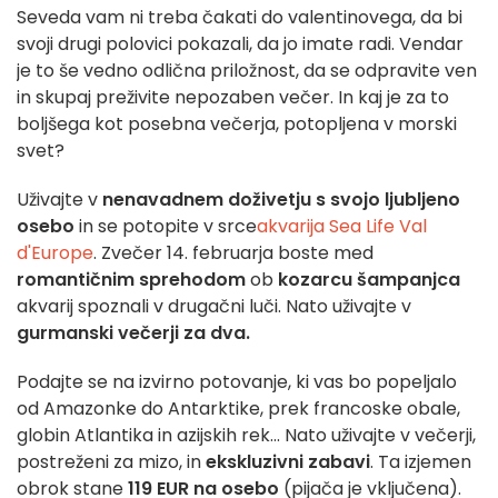
Seveda vam ni treba čakati do valentinovega, da bi
svoji drugi polovici pokazali, da jo imate radi. Vendar
je to še vedno odlična priložnost, da se odpravite ven
in skupaj preživite nepozaben večer. In kaj je za to
boljšega kot posebna večerja, potopljena v morski
svet?
Uživajte v
nenavadnem doživetju s svojo ljubljeno
osebo
in se potopite v srce
akvarija Sea Life Val
d'Europe
. Zvečer 14. februarja boste med
romantičnim sprehodom
ob
kozarcu šampanjca
akvarij spoznali v drugačni luči. Nato uživajte v
gurmanski večerji za dva.
Podajte se na izvirno potovanje, ki vas bo popeljalo
od Amazonke do Antarktike, prek francoske obale,
globin Atlantika in azijskih rek... Nato uživajte v večerji,
postreženi za mizo, in
ekskluzivni zabavi
. Ta izjemen
obrok stane
119 EUR na osebo
(pijača je vključena).