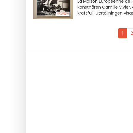
La Maison Européenne de l
konstnären Camille Vivier,
kraftfull. Utställningen vis
1
2