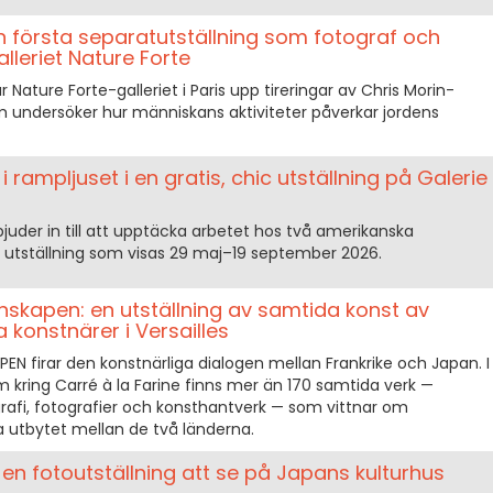
in första separatutställning som fotograf och
alleriet Nature Forte
sar Nature Forte-galleriet i Paris upp tireringar av Chris Morin-
m undersöker hur människans aktiviteter påverkar jordens
rampljuset i en gratis, chic utställning på Galerie
bjuder in till att upptäcka arbetet hos två amerikanska
s utställning som visas 29 maj–19 september 2026.
skapen: en utställning av samtida konst av
 konstnärer i Versailles
 firar den konstnärliga dialogen mellan Frankrike och Japan. I
am kring Carré à la Farine finns mer än 170 samtida verk —
igrafi, fotografier och konsthantverk — som vittnar om
la utbytet mellan de två länderna.
 en fotoutställning att se på Japans kulturhus