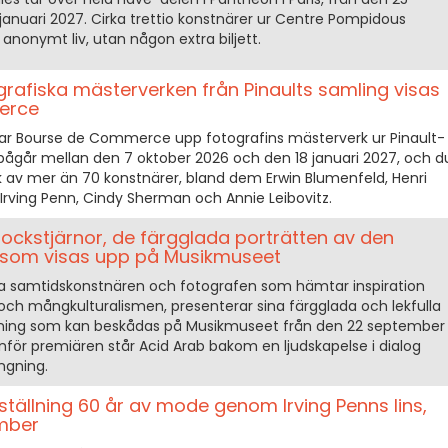
 januari 2027. Cirka trettio konstnärer ur Centre Pompidous
anonymt liv, utan någon extra biljett.
rafiska mästerverken från Pinaults samling visas
erce
isar Bourse de Commerce upp fotografins mästerverk ur Pinault-
går mellan den 7 oktober 2026 och den 18 januari 2027, och d
k av mer än 70 konstnärer, bland dem Erwin Blumenfeld, Henri
, Irving Penn, Cindy Sherman och Annie Leibovitz.
 rockstjärnor, de färgglada porträtten av den
 som visas upp på Musikmuseet
a samtidskonstnären och fotografen som hämtar inspiration
och mångkulturalismen, presenterar sina färgglada och lekfulla
tällning som kan beskådas på Musikmuseet från den 22 september
. Inför premiären står Acid Arab bakom en ljudskapelse i dialog
ngning.
tställning 60 år av mode genom Irving Penns lins,
mber