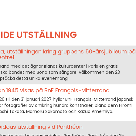
IDE UTSTÄLLNING
ria, utställningen kring gruppens 50-årsjubileum på
entret
amband med det ägnar Irlands kulturcenter i Paris en gratis
dariska bandet med Bono som sångare. Välkommen den 23
pptäcka detta unika evenemang.
ån 1945 visas på BnF François-Mitterrand
 till den 31 januari 2027 hyllar BnF François-Mitterrand japansk
sar fotografier av omkring hundra konstnärer, bland dem Hiromi
Yoshi Takata, Mamoru Sakamoto och Kazuo Amemiya.
idous utställning vid Panthéon
es tar över hela nave-delen i Panthéon i Paris, från den 25