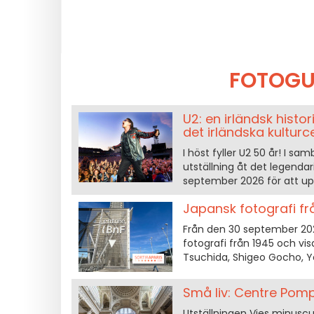
FOTOGU
U2: en irländsk histo
det irländska kulturc
I höst fyller U2 50 år! I s
utställning åt det legen
september 2026 för att u
Japansk fotografi fr
Från den 30 september 2026
fotografi från 1945 och vi
Tsuchida, Shigeo Gocho, 
Små liv: Centre Pomp
Utställningen Vies minuscul