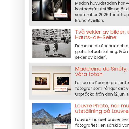
Medan huvudstaden har väl
kostnadsfri utställning åt 
september 2026 för att upp
Bruno Aveillan.
Två sekler av bilder:
Hauts-de-Seine
Domaine de Sceaux och de
gratis fotoutställning. Frå
sekler av bilder".
Madeleine de Sinéty, 
våra foton
Le Jeu de Paume presenter
fotograf som fångar det va
upptäcka från den 12 juni 
Louvre Photo, när mus
utställning på Louvr
Louvre-museet presenterar 
fotografiet i en särskild