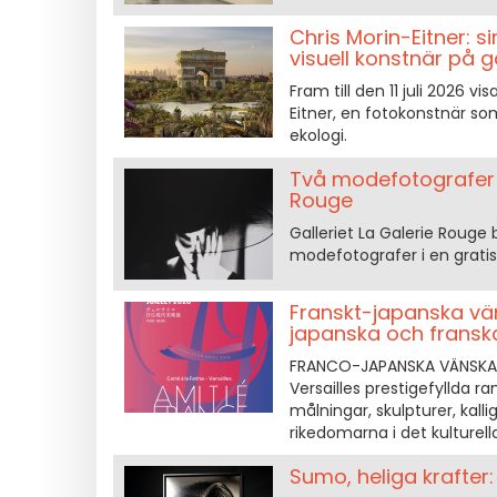
Chris Morin-Eitner: s
visuell konstnär på g
Fram till den 11 juli 2026 vi
Eitner, en fotokonstnär so
ekologi.
Två modefotografer i 
Rouge
Galleriet La Galerie Rouge 
modefotografer i en grati
Franskt-japanska vän
japanska och franska
FRANCO-JAPANSKA VÄNSKAPEN
Versailles prestigefyllda r
målningar, skulpturer, kall
rikedomarna i det kulturel
Sumo, heliga krafter: