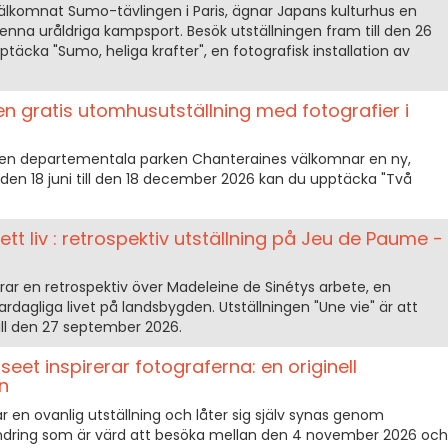
komnat Sumo-tävlingen i Paris, ägnar Japans kulturhus en
denna uråldriga kampsport. Besök utställningen fram till den 26
täcka "Sumo, heliga krafter", en fotografisk installation av
 en gratis utomhusutställning med fotografier i
n departementala parken Chanteraines välkomnar en ny,
n den 18 juni till den 18 december 2026 kan du upptäcka "Två
ett liv : retrospektiv utställning på Jeu de Paume -
ar en retrospektiv över Madeleine de Sinétys arbete, en
rdagliga livet på landsbygden. Utställningen "Une vie" är att
till den 27 september 2026.
eet inspirerar fotograferna: en originell
en
en ovanlig utställning och låter sig själv synas genom
 vandring som är värd att besöka mellan den 4 november 2026 och