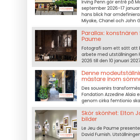
Irving Penn gör entré på 
september 2026–17 januari 
hans blick har omdefiniera
Miyake, Chanel och John Ga
Parallax: konstnären 
Paume
Fotografi som ett sätt att
arbete med utställningen 
2026 till den 10 januari 2027
Denne modeutställnin
mästare inom sömnad 
Des souvenirs transformés e
Fondation Azzedine Alaïa e
genom cirka femtionio skap
Skör skönhet: Elton 
bilder
Le Jeu de Paume presentera
David Furnish. Utställninge