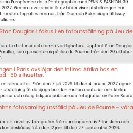
Maison Européenne de la Photographie med PENN & FASHION, 30
2027. Genom över sextio år av bilder visar utställningen hur
t modefotografins normer, från Dior och Balenciaga till Issey
lliano.
Stan Douglas i fokus i en fotoutställning på Jeu de
 berätta historier och forma verkligheten... Upptäck Stan Douglas
Parallax, som presenteras på Jeu de Paume från den 20 oktober
.
gen i Paris avslöjar den intima Afrika hos en
i 50 silhuetter.
n silhouettes. Från den 7 juli 2026 till den 4 januari 2027 ägnar
n utställning åt de djupa banden mellan couturier och Afrika,
elser och aldrig tidigare publicerade fotografier av Peter Beard
Johns fotosamling utställd på Jeu de Paume – våra
r ett urval av fotografier från samlingarna av Elton John och
n kan beskådas från den 12 juni till den 27 september 2026.