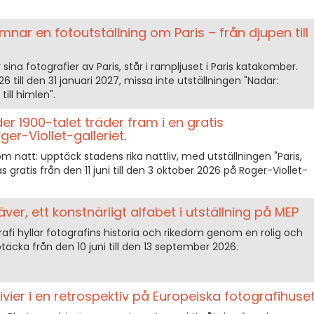
ar en fotoutställning om Paris – från djupen till
sina fotografier av Paris, står i rampljuset i Paris katakomber.
till den 31 januari 2027, missa inte utställningen "Nadar:
till himlen".
der 1900-talet träder fram i en gratis
ger-Viollet-galleriet.
som natt: upptäck stadens rika nattliv, med utställningen "Paris,
 gratis från den 11 juni till den 3 oktober 2026 på Roger-Viollet-
äver, ett konstnärligt alfabet i utställning på MEP
rafi hyllar fotografins historia och rikedom genom en rolig och
pptäcka från den 10 juni till den 13 september 2026.
Vivier i en retrospektiv på Europeiska fotografihuse