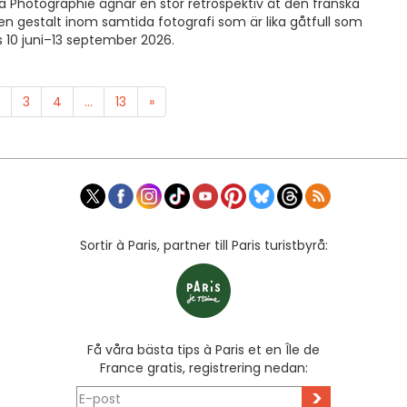
a Photographie ägnar en stor retrospektiv åt den franska
 en gestalt inom samtida fotografi som är lika gåtfull som
as 10 juni–13 september 2026.
3
4
...
13
»
Sortir à Paris, partner till Paris turistbyrå:
Få våra bästa tips à Paris et en Île de
France gratis, registrering nedan:
>