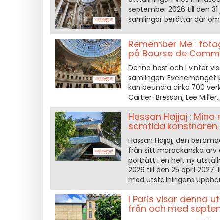
september 2026 till den 31
samlingar berättar där om 
Remember Me : fotog
på Bourse de Comm
Denna höst och i vinter v
samlingen. Evenemanget på
kan beundra cirka 700 ver
Cartier-Bresson, Lee Miller
Hassan Hajjaj : Mina
samtida konstnären
Hassan Hajjaj, den berömd
från sitt marockanska arv 
porträtt i en helt ny uts
2026 till den 25 april 2027
med utställningens upphä
I Paris visar denna u
från och med septe