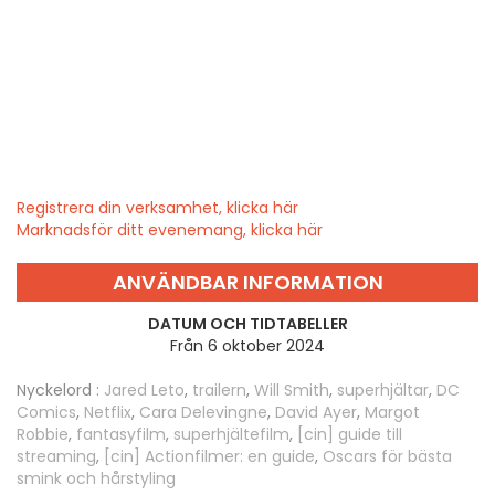
Registrera din verksamhet, klicka här
Marknadsför ditt evenemang, klicka här
ANVÄNDBAR INFORMATION
DATUM OCH TIDTABELLER
Från 6 oktober 2024
Nyckelord :
Jared Leto
,
trailern
,
Will Smith
,
superhjältar
,
DC
Comics
,
Netflix
,
Cara Delevingne
,
David Ayer
,
Margot
Robbie
,
fantasyfilm
,
superhjältefilm
,
[cin] guide till
streaming
,
[cin] Actionfilmer: en guide
,
Oscars för bästa
smink och hårstyling