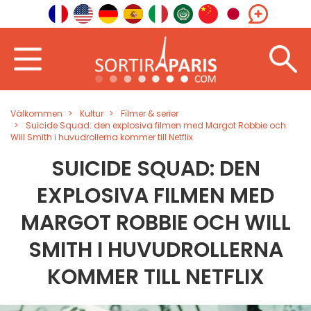
Välkommen
Kultur
Filmer & serier
Suicide Squad: den explosiva filmen med Margot Robbie och
Will Smith i huvudrollerna kommer till Netflix
SUICIDE SQUAD: DEN
EXPLOSIVA FILMEN MED
MARGOT ROBBIE OCH WILL
SMITH I HUVUDROLLERNA
KOMMER TILL NETFLIX