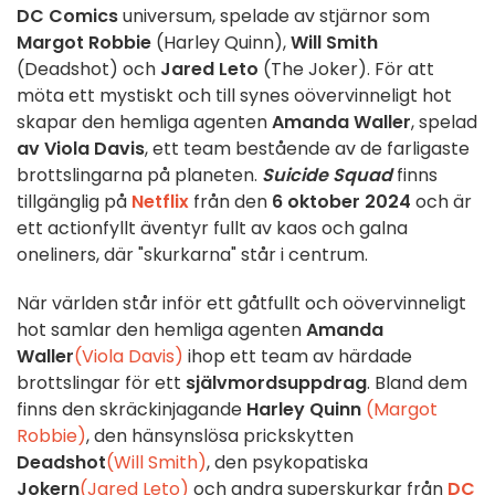
DC Comics
universum, spelade av stjärnor som
Margot Robbie
(Harley Quinn),
Will Smith
(Deadshot) och
Jared Leto
(The Joker). För att
möta ett mystiskt och till synes oövervinneligt hot
skapar den hemliga agenten
Amanda Waller
, spelad
av Viola Davis
, ett team bestående av de farligaste
brottslingarna på planeten.
Suicide Squad
finns
tillgänglig på
Netflix
från den
6 oktober 2024
och är
ett actionfyllt äventyr fullt av kaos och galna
oneliners, där "skurkarna" står i centrum.
När världen står inför ett gåtfullt och oövervinneligt
hot samlar den hemliga agenten
Amanda
Waller
(Viola Davis)
ihop ett team av härdade
brottslingar för ett
självmordsuppdrag
. Bland dem
finns den skräckinjagande
Harley Quinn
(Margot
Robbie)
, den hänsynslösa prickskytten
Deadshot
(
Will Smith
)
, den psykopatiska
Jokern
(Jared Leto)
och andra superskurkar från
DC