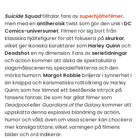
Suicide Squad
tilltalar fans av
superhjältefilmer
,
men med en
antiheroisk
twist som gör den unik i
DC
Comics-universumet
. Filmen rör sig bort från
klassiska hjältefigurer för att fokusera på
skurkar
,
vilket ger ikoniska karaktärer som
Harley Quinn
och
Deadshot
en ny dimension. Fans av
serietidningar
och action kommer att älska de spektakulära
slagsmålsscenerna, specialeffekterna och den
mörka humorn.
Margot Robbie
briljerar i synnerhet i
sin knäppa och karismatiska rolltolkning av Harley
Quinn, som har lämnat ett bestående intryck på
fansens fantasi. De som har gillat filmer som
Deadpool
eller
Guardians of the Galaxy
kommer att
uppskatta denna explosiva blandning av action,
humor och våld, även om vissa scener kan chockera
mer känsliga tittare, vilket varningen på filmens
bilder och ord indikerar.