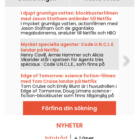
I djupt grumliga vatten: blockbusterfilmen
med Jason Statham anländer till Netflix
I mycket grumliga vatten, actionfilmen med
och HBO Max
Jason Statham och de gigantiska
megalodonerna, ansluter till Netflix och HBO
Max den 2 augusti 2026.
Mycket speciella agenter: Code U.N.C.L.E.
landar på Netflix
Henry Cavill, Armie Hammer och Alicia
Vikander står i spetsen för Agents très
spéciaux : Code U.N.C.L.E., som finns på
Netflix från och med den 6 augusti 2026.
Edge of Tomorrow: science fiction-filmen
med Tom Cruise landar på Netflix
Tom Cruise och Emily Blunt är i huvudrollen i
Edge of Tomorrow, Doug Limans science-
fiction-blockbuster som finns tillgänglig på
Netflix från och med den 6 augusti 2026.
Förfina din sökning
NYHETER
Infotråd
+ Läser