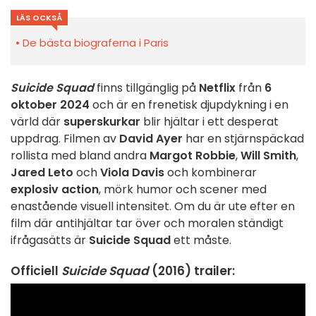
LÄS OCKSÅ
De bästa biograferna i Paris
Suicide Squad
finns tillgänglig på
Netflix
från
6
oktober 2024
och är en frenetisk djupdykning i en
värld där
superskurkar
blir hjältar i ett desperat
uppdrag. Filmen av
David Ayer
har en stjärnspäckad
rollista med bland andra
Margot Robbie
,
Will Smith
,
Jared Leto
och
Viola Davis
och kombinerar
explosiv action
, mörk humor och scener med
enastående visuell intensitet. Om du är ute efter en
film där antihjältar tar över och moralen ständigt
ifrågasätts är
Suicide Squad
ett måste.
Officiell
Suicide Squad
(2016) trailer: