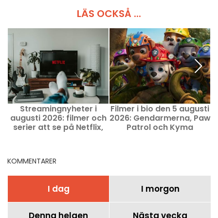
LÄS OCKSÅ ...
Streamingnyheter i
Filmer i bio den 5 augusti
5
augusti 2026: filmer och
2026: Gendarmerna, Paw
serier att se på Netflix,
Patrol och Kyma
Disney+ och Prime Video
KOMMENTARER
I dag
I morgon
Denna helgen
Nästa vecka