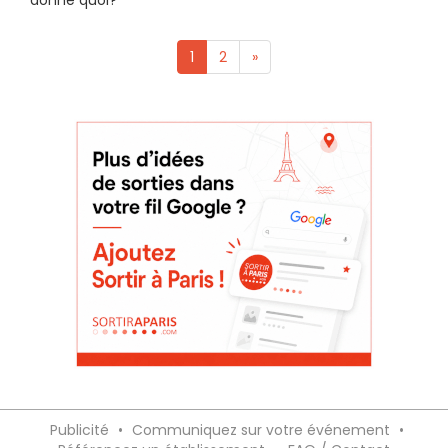
donne quoi?
1
2
»
Publicité
•
Communiquez sur votre événement
•