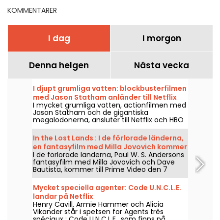
KOMMENTARER
I dag
I morgon
Denna helgen
Nästa vecka
I djupt grumliga vatten: blockbusterfilmen
med Jason Statham anländer till Netflix
I mycket grumliga vatten, actionfilmen med
och HBO Max
Jason Statham och de gigantiska
megalodonerna, ansluter till Netflix och HBO
Max den 2 augusti 2026.
In the Lost Lands : I de förlorade länderna,
en fantasyfilm med Milla Jovovich kommer
I de förlorade länderna, Paul W. S. Andersons
till Prime Video
fantasyfilm med Milla Jovovich och Dave
Bautista, kommer till Prime Video den 7
augusti 2026.
Mycket speciella agenter: Code U.N.C.L.E.
landar på Netflix
Henry Cavill, Armie Hammer och Alicia
Vikander står i spetsen för Agents très
spéciaux : Code U.N.C.L.E., som finns på