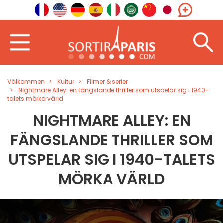
Välkommen
Kultur
Filmer & serier
Nightmare Alley: en fängslande thriller som utspelar sig i 1940-
talets mörka värld
NIGHTMARE ALLEY: EN
FÄNGSLANDE THRILLER SOM
UTSPELAR SIG I 1940-TALETS
MÖRKA VÄRLD