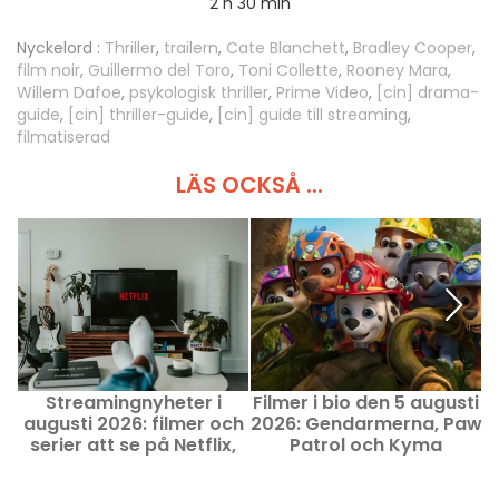
2 h 30 min
Nyckelord :
Thriller
,
trailern
,
Cate Blanchett
,
Bradley Cooper
,
film noir
,
Guillermo del Toro
,
Toni Collette
,
Rooney Mara
,
Willem Dafoe
,
psykologisk thriller
,
Prime Video
,
[cin] drama-
guide
,
[cin] thriller-guide
,
[cin] guide till streaming
,
filmatiserad
LÄS OCKSÅ ...
Streamingnyheter i
Filmer i bio den 5 augusti
5
augusti 2026: filmer och
2026: Gendarmerna, Paw
serier att se på Netflix,
Patrol och Kyma
Disney+ och Prime Video