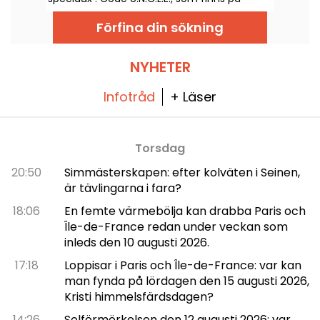
Netflix från och med den 6 augusti 2026.
Förfina din sökning
NYHETER
Infotråd
+ Läser
Torsdag
20:50
Simmästerskapen: efter kolväten i Seinen,
är tävlingarna i fara?
18:06
En femte värmebölja kan drabba Paris och
Île-de-France redan under veckan som
inleds den 10 augusti 2026.
17:18
Loppisar i Paris och Île-de-France: var kan
man fynda på lördagen den 15 augusti 2026,
Kristi himmelsfärdsdagen?
14:26
Solförmörkelsen den 12 augusti 2026: var