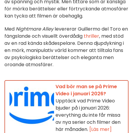
av spänning och mystik. Men tittare som är känsliga
för mörka berättelser eller förtryckande atmosfärer
kan tycka att filmen är obehaglig.
Med
Nightmare Alley
levererar Guillermo del Toro en
fängslande och visuellt överdådig
thriller
, med stöd
av en rad kända skådespelare. Denna djupdykning i
en mörk, manipulativ värld kommer att tilltala fans
av psykologiska berättelser och eleganta men
oroande atmosfärer.
Vad bör man se på Prime
Video i januari 2026?
Upptäck vad Prime Video
bjuder på i januari 2026:
everything du inte får missa
av nya serier och filmer den
här månaden.
[Läs mer]