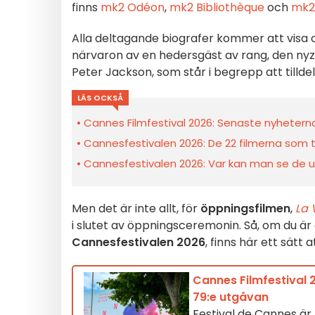
finns
mk2 Odéon
,
mk2 Bibliothèque
och
mk2
Alla deltagande biografer kommer att visa
närvaron av en hedersgäst av rang, den ny
Peter Jackson, som står i begrepp att tillde
LÄS OCKSÅ
Cannes Filmfestival 2026: Senaste nyheter
Cannesfestivalen 2026: De 22 filmerna som 
Cannesfestivalen 2026: Var kan man se de utv
Men det är inte allt, för
öppningsfilmen
,
La 
i slutet av öppningsceremonin. Så, om du är 
Cannesfestivalen 2026
, finns här ett sätt
Cannes Filmfestival
79:e utgåvan
Festival de Cannes är 