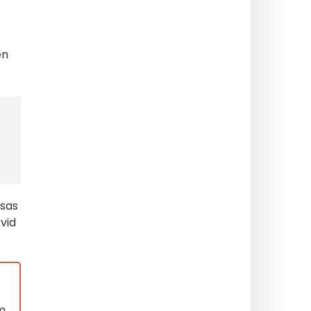
en
isas
vid
um