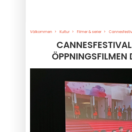
Välkommen
Kultur
Filmer & serier
Cannesfestiv
CANNESFESTIVAL
ÖPPNINGSFILMEN D