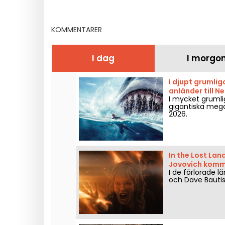
Yvelines
et-Marn
KOMMENTARER
I dag
I morgo
I djupt grumli
anländer till N
I mycket gruml
gigantiska megal
2026.
In the Lost Lan
Jovovich komme
I de förlorade l
och Dave Bautis