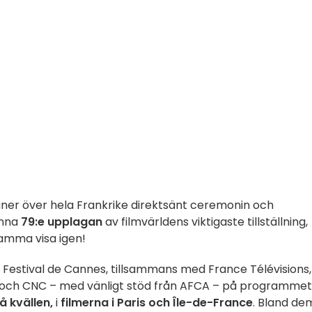
ner över hela Frankrike direktsänt ceremonin och
enna
79:e upplagan
av filmvärldens viktigaste tillställning,
samma visa igen!
 av Festival de Cannes, tillsammans med France Télévisions,
 och CNC – med vänligt stöd från AFCA – på programmet
å kvällen,
i
filmerna i Paris och Île-de-France
. Bland de