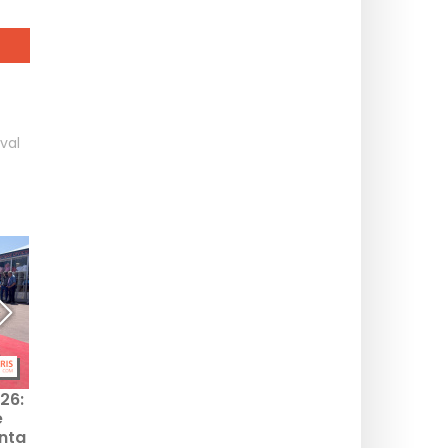
val
26:
Cannesfestivalen 2026:
Cannesfestivalen 2026:
e
Återupptagningen av
Återvisning av filmerna
önta
urvalet Un Certain
från Kritikerveckans