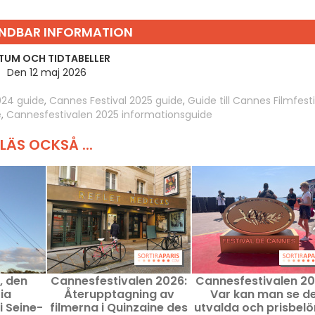
NDBAR INFORMATION
TUM OCH TIDTABELLER
Den 12 maj 2026
024 guide
,
Cannes Festival 2025 guide
,
Guide till Cannes Filmfesti
e
,
Cannesfestivalen 2025 informationsguide
LÄS OCKSÅ ...
, den
Cannesfestivalen 2026:
Cannesfestivalen 20
ia
Återupptagning av
Var kan man se d
i Seine-
filmerna i Quinzaine des
utvalda och prisbel