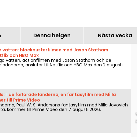
e
Cinéastes på bio i Paris
filmerna i förväg i Pa
n
Denna helgen
Nästa vecka
ga vatten: blockbusterfilmen med Jason Statham
etflix och HBO Max
iga vatten, actionfilmen med Jason Statham och de
odonerna, ansluter till Netflix och HBO Max den 2 augusti
ds : I de förlorade länderna, en fantasyfilm med Milla
r till Prime Video
änderna, Paul W. S. Andersons fantasyfilm med Milla Jovovich
ta, kommer till Prime Video den 7 augusti 2026.