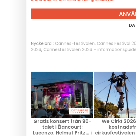
ANVÄ
DA
Nyckelord :
Cannes-festivalen
,
Cannes Festival 2
2026
,
Cannesfestivalen 2026 – informationsguid
Gratis konsert från 90-
We Cirk! 2026
talet i Élancourt:
kostnadsfr
Lucenzo, Helmut Fritz... i
cirkusfestivalen 