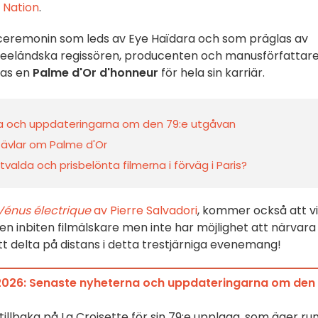
 Nation
.
 ceremonin som leds av Eye Haïdara och som präglas av
zeeländska regissören, producenten och manusförfattar
las en
Palme d'Or d'honneur
för hela sin karriär.
na och uppdateringarna om den 79:e utgåvan
tävlar om Palme d'Or
alda och prisbelönta filmerna i förväg i Paris?
Vénus électrique
av Pierre Salvadori
, kommer också att v
en inbiten filmälskare men inte har möjlighet att närvara 
 att delta på distans i detta trestjärniga evenemang!
 2026: Senaste nyheterna och uppdateringarna om den
tillbaka på La Croisette för sin 79:e upplaga, som äger r