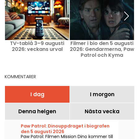
TV-tablå 3–9 augusti
Filmer i bio den 5 augusti
2026: veckans urval
2026: Gendarmerna, Paw
Patrol och Kyma
KOMMENTARER
I dag
I morgon
Denna helgen
Nästa vecka
Paw Patrol: Dinouppdraget i biografen
den 5 augusti 2026
Paw Patrol: Filmen Mission Dino kommer till