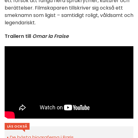
ett försök att fånga flera språkrytmer, kulturer och
berättelser. Filmskaparen tillskriver sig också ett
smeknamn som ligist – samtidigt roligt, våldsamt och
legendariskt.
Trailern till
Omar la Fraise
LÄS OCKSÅ
De bästa biograferna i Paris