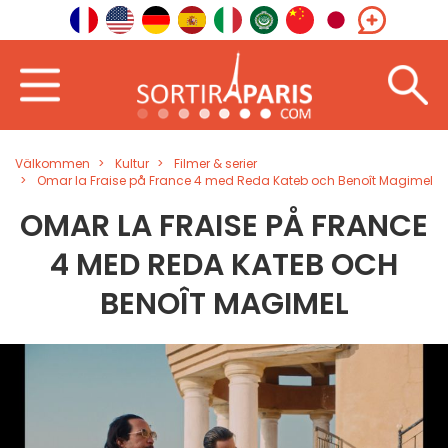
Välkommen
Kultur
Filmer & serier
Omar la Fraise på France 4 med Reda Kateb och Benoît Magimel
OMAR LA FRAISE PÅ FRANCE
4 MED REDA KATEB OCH
BENOÎT MAGIMEL