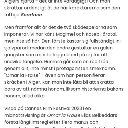
Algiers hjärta – det är inte vardagligt! Och man
skrattar ordentligt åt de här karaktärerna som den
fattiga
Scarface
.
Men framför allt är det de två skådespelarna som
imponerar. Vi har känt Magimel och Kateb i åratal,
men inte så här. Den förste kastar sig fullständigt in i
självparodi medan den andre gestaltar en galen
gangster som måste lägga band på sig för att
undvika fängelse. Humorn går som en röd tråd
genom allt, inte minst i protagonisten smeknamn.
"Omar la Fraise" – även om han personifierar
skräcken i Alger, kan man inte låta bli att skratta
bara av att nämna honom, liksom historierna bakom
honom, alltid olika.
Visad på Cannes Film Festival 2023 i en
midnattsvisning är
Omar la Fraise
Elias Belkeddars
första långfilmsregi efter flera manus och