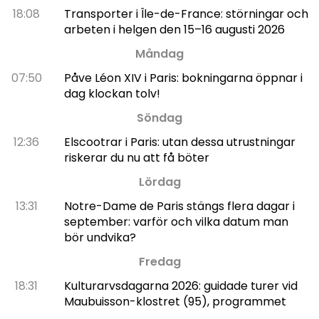
18:08
Transporter i Île-de-France: störningar och
arbeten i helgen den 15–16 augusti 2026
Måndag
07:50
Påve Léon XIV i Paris: bokningarna öppnar i
dag klockan tolv!
Söndag
12:36
Elscootrar i Paris: utan dessa utrustningar
riskerar du nu att få böter
Lördag
13:31
Notre-Dame de Paris stängs flera dagar i
september: varför och vilka datum man
bör undvika?
Fredag
18:31
Kulturarvsdagarna 2026: guidade turer vid
Maubuisson-klostret (95), programmet