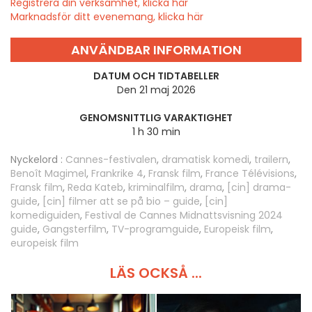
Registrera din verksamhet, klicka här
Marknadsför ditt evenemang, klicka här
ANVÄNDBAR INFORMATION
DATUM OCH TIDTABELLER
Den 21 maj 2026
GENOMSNITTLIG VARAKTIGHET
1 h 30 min
Nyckelord :
Cannes-festivalen
,
dramatisk komedi
,
trailern
,
Benoît Magimel
,
Frankrike 4
,
Fransk film
,
France Télévisions
,
Fransk film
,
Reda Kateb
,
kriminalfilm
,
drama
,
[cin] drama-
guide
,
[cin] filmer att se på bio – guide
,
[cin]
komediguiden
,
Festival de Cannes Midnattsvisning 2024
guide
,
Gangsterfilm
,
TV-programguide
,
Europeisk film
,
europeisk film
LÄS OCKSÅ ...