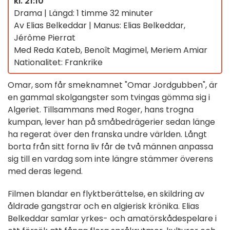
kl. 21:10
Drama | Längd: 1 timme 32 minuter
Av Elias Belkeddar | Manus: Elias Belkeddar,
Jérôme Pierrat
Med Reda Kateb, Benoît Magimel, Meriem Amiar
Nationalitet: Frankrike
Omar, som får smeknamnet "Omar Jordgubben", är
en gammal skolgangster som tvingas gömma sig i
Algeriet. Tillsammans med Roger, hans trogna
kumpan, lever han på småbedrägerier sedan länge
ha regerat över den franska undre världen. Långt
borta från sitt forna liv får de två männen anpassa
sig till en vardag som inte längre stämmer överens
med deras legend.
Filmen blandar en flyktberättelse, en skildring av
åldrade gangstrar och en algierisk krönika. Elias
Belkeddar samlar yrkes- och amatörskådespelare i