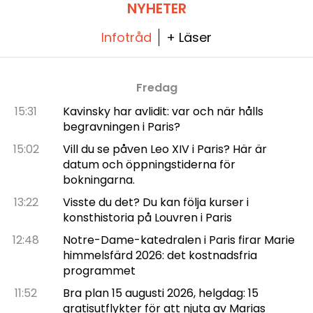
NYHETER
Infotråd
+ Läser
Fredag
15:31
Kavinsky har avlidit: var och när hålls
begravningen i Paris?
15:02
Vill du se påven Leo XIV i Paris? Här är
datum och öppningstiderna för
bokningarna.
13:22
Visste du det? Du kan följa kurser i
konsthistoria på Louvren i Paris
12:48
Notre-Dame-katedralen i Paris firar Marie
himmelsfärd 2026: det kostnadsfria
programmet
11:52
Bra plan 15 augusti 2026, helgdag: 15
gratisutflykter för att njuta av Marias