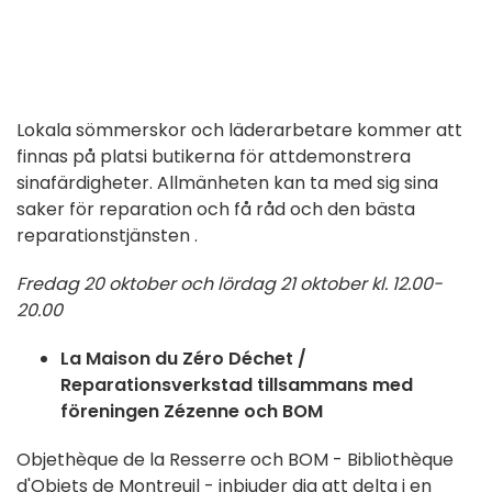
Lokala
sömmerskor och läderarbetare
kommer att
finnas
på
plats
i butikerna
för att
demonstrera
sina
färdigheter. Allmänheten kan ta med sig sina
saker för
reparation och få råd
och
den bästa
reparationstjänsten
.
Fredag 20 oktober och lördag 21 oktober kl. 12.00-
20.00
La Maison du Zéro Déchet /
Reparationsverkstad tillsammans med
föreningen Zézenne och BOM
Objethèque de la Resserre och BOM - Bibliothèque
d'Objets de Montreuil - inbjuder dig att delta i en