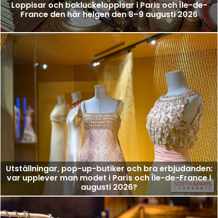
Loppisar och bakluckeloppisar i Paris och Île-de-
France den här helgen den 8–9 augusti 2026
Utställningar, pop-up-butiker och bra erbjudanden:
var upplever man modet i Paris och Île-de-France i
augusti 2026?