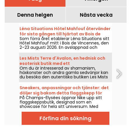
Denna helgen
Nästa vecka
Léna Situations Hôtel Mahfouf återvänder
för sista gången till hjärtat av Bois de
Som förra året etablerar Léna Situations sitt
Vincennes
Hôtel Mahfouf mitt i Bois de Vincennes, den
2–23 augusti 2026. En avslappnad och
somrig plats, mellan augustivloggar,
shopping, veganska godsaker och
Les Mists Terre d'Avalon, en hednisk och
avkoppling, med en touch av nostalgi.
esoterisk butik med ett
Om du är intresserad av shamanism,
meditationsområde
häxkonster och andra gamla sedvänjor kan
du besöka den autentiska butiken Les Mists
Terre d'Avalon, som är specialiserad på
hedendom och är långt ifrån den senaste
Sneakers, anpassningar och tjänster: det
modeflugan som dyker upp på sociala
döljer sig bakom detta flaggskepp för
nätverkssajter.
På Champs-Élysées öppnar Nike upp sitt
sportmode på Champs-Élysées
flaggskeppsbutik, designad som en
showcase för hela sitt universum. Med
tjänster, skräddarsydda produkter och
efterlängtade lanseringar är butiken ett
Förfina din sökning
uttryck för en ny strategi för att engagera
märket på den berömda avenue.