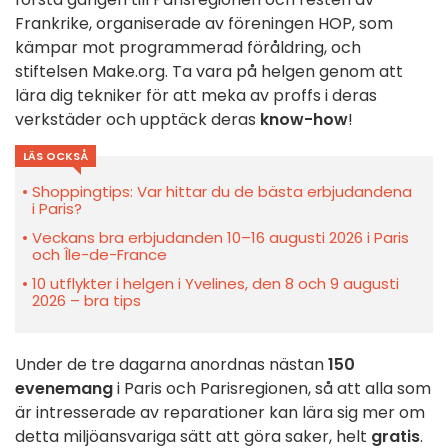
Frankrike, organiserade av föreningen HOP, som
kämpar mot programmerad föråldring, och
stiftelsen Make.org. Ta vara på helgen genom att
lära dig tekniker för att meka av proffs i deras
verkstäder och upptäck deras
know-how
!
LÄS OCKSÅ
Shoppingtips: Var hittar du de bästa erbjudandena
i Paris?
Veckans bra erbjudanden 10–16 augusti 2026 i Paris
och Île-de-France
10 utflykter i helgen i Yvelines, den 8 och 9 augusti
2026 – bra tips
Under de tre dagarna anordnas nästan
150
evenemang
i Paris och Parisregionen, så att alla som
är intresserade av reparationer kan lära sig mer om
detta miljöansvariga sätt att göra saker, helt
gratis
.