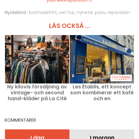
journeesreparation.fr
Nyckelord :
kostnadsfritt
,
vet hur
,
nyheter paris
,
reparation
LÄS OCKSÅ ...
Ny kilovis försäljning av
Les Établis, ett koncept
vintage- och second
som kombinerar ett kafé
hand-kläder på La Cité
och en
Fertile
reparationsservice som
drivs av kvalificerade
hantverkare
KOMMENTARER
I dag
I morgon