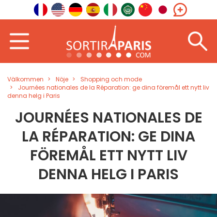
Välkommen
Nöje
Shopping och mode
Journées nationales de la Réparation: ge dina föremål ett nytt liv
denna helg i Paris
JOURNÉES NATIONALES DE
LA RÉPARATION: GE DINA
FÖREMÅL ETT NYTT LIV
DENNA HELG I PARIS