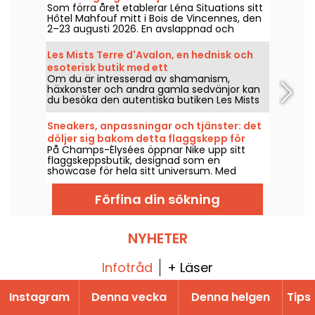
Som förra året etablerar Léna Situations sitt
Vincennes
Hôtel Mahfouf mitt i Bois de Vincennes, den
2–23 augusti 2026. En avslappnad och
somrig plats, mellan augustivloggar,
shopping, veganska godsaker och
Les Mists Terre d'Avalon, en hednisk och
avkoppling, med en touch av nostalgi.
esoterisk butik med ett
Om du är intresserad av shamanism,
meditationsområde
häxkonster och andra gamla sedvänjor kan
du besöka den autentiska butiken Les Mists
Terre d'Avalon, som är specialiserad på
hedendom och är långt ifrån den senaste
Sneakers, anpassningar och tjänster: det
modeflugan som dyker upp på sociala
döljer sig bakom detta flaggskepp för
nätverkssajter.
På Champs-Élysées öppnar Nike upp sitt
sportmode på Champs-Élysées
flaggskeppsbutik, designad som en
showcase för hela sitt universum. Med
tjänster, skräddarsydda produkter och
efterlängtade lanseringar är butiken ett
Förfina din sökning
uttryck för en ny strategi för att engagera
märket på den berömda avenue.
NYHETER
Infotråd
+ Läser
Instagram
Denna vecka
Denna helgen
Tips