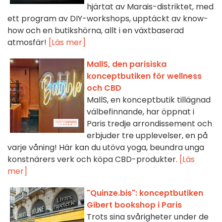
hjärtat av Marais-distriktet, med
ett program av DIY-workshops, upptäckt av know-
how och en butikshörna, allt i en växtbaserad
atmosfär!
[Läs mer]
MallS, den parisiska
konceptbutiken för wellness
och CBD
MallS, en konceptbutik tillägnad
välbefinnande, har öppnat i
Paris tredje arrondissement och
erbjuder tre upplevelser, en på
varje våning! Här kan du utöva yoga, beundra unga
konstnärers verk och köpa CBD-produkter.
[Läs
mer]
"Quinze.bis": konceptbutiken
Gibert bookshop i Paris
Trots sina svårigheter under de