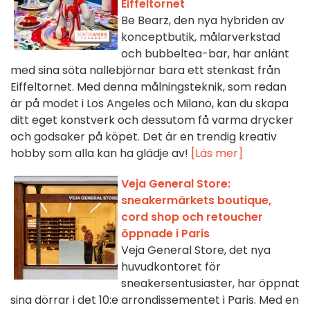
Eiffeltornet
Be Bearz, den nya hybriden av
konceptbutik, målarverkstad
och bubbeltea-bar, har anlänt
med sina söta nallebjörnar bara ett stenkast från
Eiffeltornet. Med denna målningsteknik, som redan
är på modet i Los Angeles och Milano, kan du skapa
ditt eget konstverk och dessutom få varma drycker
och godsaker på köpet. Det är en trendig kreativ
hobby som alla kan ha glädje av!
[Läs mer]
Veja General Store:
sneakermärkets boutique,
cord shop och retoucher
öppnade i Paris
Veja General Store, det nya
huvudkontoret för
sneakersentusiaster, har öppnat
sina dörrar i det 10:e arrondissementet i Paris. Med en