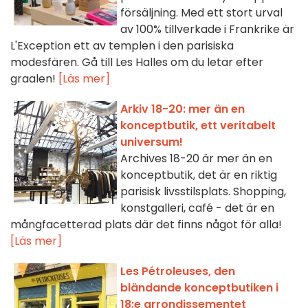
försäljning. Med ett stort urval
av 100% tillverkade i Frankrike är
L'Exception ett av templen i den parisiska
modesfären. Gå till Les Halles om du letar efter
graalen!
[Läs mer]
Arkiv 18-20: mer än en
konceptbutik, ett veritabelt
universum!
Archives 18-20 är mer än en
konceptbutik, det är en riktig
parisisk livsstilsplats. Shopping,
konstgalleri, café - det är en
mångfacetterad plats där det finns något för alla!
[Läs mer]
Les Pétroleuses, den
bländande konceptbutiken i
18:e arrondissementet