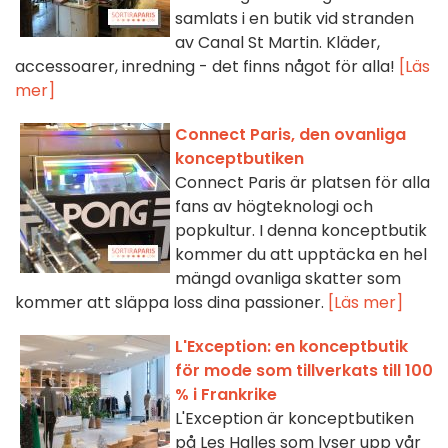
samlats i en butik vid stranden
av Canal St Martin. Kläder,
accessoarer, inredning - det finns något för alla!
[Läs
mer]
Connect Paris, den ovanliga
konceptbutiken
Connect Paris är platsen för alla
fans av högteknologi och
popkultur. I denna konceptbutik
kommer du att upptäcka en hel
mängd ovanliga skatter som
kommer att släppa loss dina passioner.
[Läs mer]
L'Exception: en konceptbutik
för mode som tillverkats till 100
% i Frankrike
L'Exception är konceptbutiken
på Les Halles som lyser upp vår