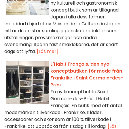
ny kulturell och gastronomisk
konceptbutik som är tillägnad
Japan i alla dess former.
Inbäddad i hjärtat av Maison de la Culture du Japon
hittar du en stor samling japanska produkter samt
utställningar, provsmakningar och andra
evenemang. Spänn fast smaklökarna, det är snart
dags att lyfta.
[Läs mer]
L'Habit Français, den nya
konceptbutiken för mode från
Frankrike i Saint Germain-des-
Près
En ny konceptbutik i Saint
Germain-des-Près: l'Habit
Français. En butik med ett antal
modemärken tillverkade i Frankrike. Kläder,
accessoarer och skor som är 100 % tillverkade i
Frankrike, att upptäcka från tisdag till lördag.
[Läs