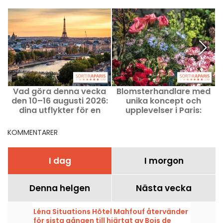
Vad göra denna vecka
Blomsterhandlare med
D
den 10–16 augusti 2026:
unika koncept och
dina utflykter för en
upplevelser i Paris:
fullspäckad vecka i Paris
blomsteradresser du inte
får missa
KOMMENTARER
I dag
I morgon
Denna helgen
Nästa vecka
Léna Situations Hôtel Mahfouf återvänder
för sista gången till hjärtat av Bois de