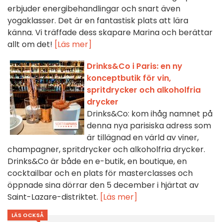
erbjuder energibehandlingar och snart även
yogaklasser. Det är en fantastisk plats att lära
känna. Vi träffade dess skapare Marina och berättar
allt om det!
[Läs mer]
Drinks&Co i Paris: en ny
konceptbutik för vin,
spritdrycker och alkoholfria
drycker
Drinks&Co: kom ihåg namnet på
denna nya parisiska adress som
är tillägnad en värld av viner,
champagner, spritdrycker och alkoholfria drycker.
Drinks&Co är både en e-butik, en boutique, en
cocktailbar och en plats för masterclasses och
öppnade sina dörrar den 5 december i hjärtat av
Saint-Lazare-distriktet.
[Läs mer]
LÄS OCKSÅ