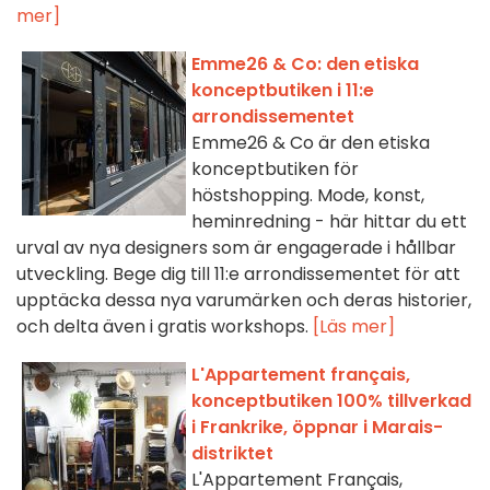
mer]
Emme26 & Co: den etiska
konceptbutiken i 11:e
arrondissementet
Emme26 & Co är den etiska
konceptbutiken för
höstshopping. Mode, konst,
heminredning - här hittar du ett
urval av nya designers som är engagerade i hållbar
utveckling. Bege dig till 11:e arrondissementet för att
upptäcka dessa nya varumärken och deras historier,
och delta även i gratis workshops.
[Läs mer]
L'Appartement français,
konceptbutiken 100% tillverkad
i Frankrike, öppnar i Marais-
distriktet
L'Appartement Français,