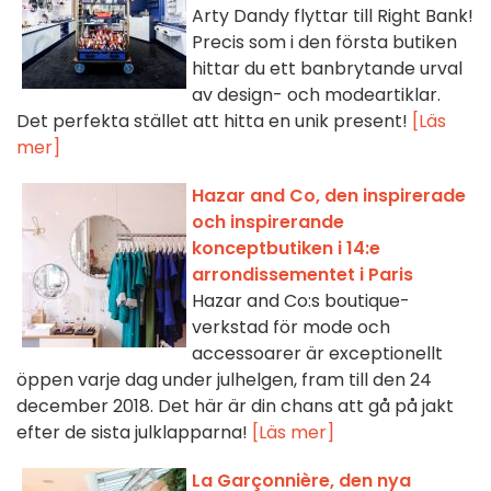
Arty Dandy flyttar till Right Bank!
Precis som i den första butiken
hittar du ett banbrytande urval
av design- och modeartiklar.
Det perfekta stället att hitta en unik present!
[Läs
mer]
Hazar and Co, den inspirerade
och inspirerande
konceptbutiken i 14:e
arrondissementet i Paris
Hazar and Co:s boutique-
verkstad för mode och
accessoarer är exceptionellt
öppen varje dag under julhelgen, fram till den 24
december 2018. Det här är din chans att gå på jakt
efter de sista julklapparna!
[Läs mer]
La Garçonnière, den nya