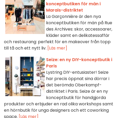
konceptbutiken för män i
Marais-distriktet
La Garçonnière är den nya
konceptbutiken för män på Rue
des Archives: skor, accessoarer,
kläder samt en delikatessaffär
och restaurang: perfekt för en makeover från topp
till tå och ett nytt liv.
[Läs mer]
Seize: en ny DIY-konceptbutik i
Paris
Lystring DIY-entusiaster! Seize
har precis öppnat sina dörrar i
det berömda Oberkampf-
distriktet i Paris. Seize är en ny
konceptbutik för handgjorda
produkter och erbjuder en rad olika workshops samt
en hörnbutik för unga designers och ett coworking
space.
[Läs mer]