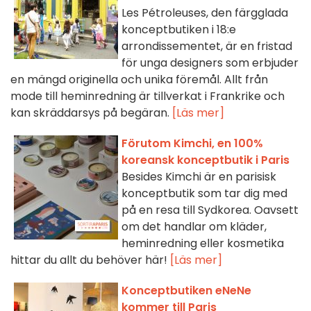
Les Pétroleuses, den färgglada
konceptbutiken i 18:e
arrondissementet, är en fristad
för unga designers som erbjuder
en mängd originella och unika föremål. Allt från
mode till heminredning är tillverkat i Frankrike och
kan skräddarsys på begäran.
[Läs mer]
Förutom Kimchi, en 100%
koreansk konceptbutik i Paris
Besides Kimchi är en parisisk
konceptbutik som tar dig med
på en resa till Sydkorea. Oavsett
om det handlar om kläder,
heminredning eller kosmetika
hittar du allt du behöver här!
[Läs mer]
Konceptbutiken eNeNe
kommer till Paris