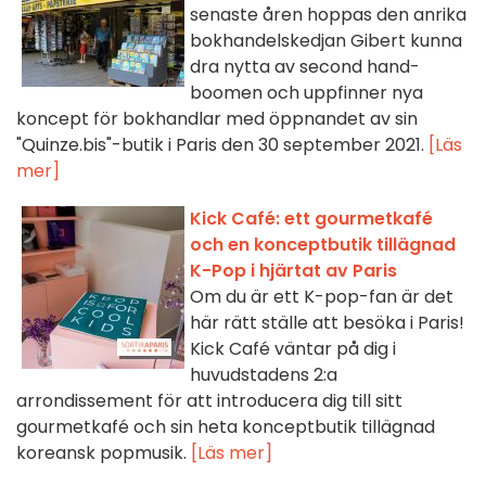
senaste åren hoppas den anrika
bokhandelskedjan Gibert kunna
dra nytta av second hand-
boomen och uppfinner nya
koncept för bokhandlar med öppnandet av sin
"Quinze.bis"-butik i Paris den 30 september 2021.
[Läs
mer]
Kick Café: ett gourmetkafé
och en konceptbutik tillägnad
K-Pop i hjärtat av Paris
Om du är ett K-pop-fan är det
här rätt ställe att besöka i Paris!
Kick Café väntar på dig i
huvudstadens 2:a
arrondissement för att introducera dig till sitt
gourmetkafé och sin heta konceptbutik tillägnad
koreansk popmusik.
[Läs mer]