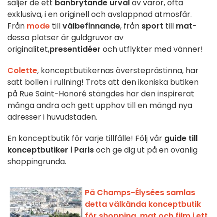
säljer de ett
banbrytande urval
av varor, ofta
exklusiva, i en originell och avslappnad atmosfär.
Från
mode
till
välbefinnande
, från
sport
till
mat
-
dessa platser är guldgruvor av
originalitet,
presentidéer
och utflykter med vänner!
Colette
, konceptbutikernas översteprästinna, har
satt bollen i rullning! Trots att den ikoniska butiken
på Rue Saint-Honoré stängdes har den inspirerat
många andra och gett upphov till en mängd nya
adresser i huvudstaden.
En konceptbutik för varje tillfälle! Följ vår
guide till
konceptbutiker i Paris
och ge dig ut på en ovanlig
shoppingrunda.
På Champs-Élysées samlas
detta välkända konceptbutik
för shopping, mat och film i ett