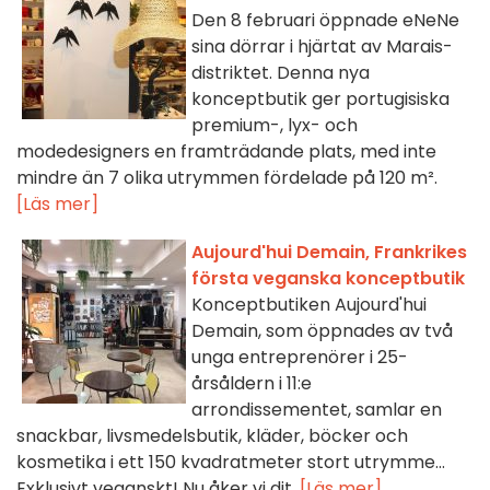
Den 8 februari öppnade eNeNe
sina dörrar i hjärtat av Marais-
distriktet. Denna nya
konceptbutik ger portugisiska
premium-, lyx- och
modedesigners en framträdande plats, med inte
mindre än 7 olika utrymmen fördelade på 120 m².
[Läs mer]
Aujourd'hui Demain, Frankrikes
första veganska konceptbutik
Konceptbutiken Aujourd'hui
Demain, som öppnades av två
unga entreprenörer i 25-
årsåldern i 11:e
arrondissementet, samlar en
snackbar, livsmedelsbutik, kläder, böcker och
kosmetika i ett 150 kvadratmeter stort utrymme...
Exklusivt veganskt! Nu åker vi dit.
[Läs mer]