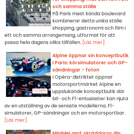
och samma ställe
På Paris mest kända boulevard
kombinerar detta unika ställe
shopping, gastronomi och film i
ett och samma arrangemang, utformat för att
passa hela dagens olika tillfällen.
[Läs mer]
Alpine öppnar sin konceptbutik
i Paris: körsimulatorer och GP-
sändningar - foton
I Opéra-distriktet öppnar
motorsportmärket Alpine en
uppslukande konceptbutik där
bil- och F1-entusiaster kan njuta
av en utställning av de senaste modellerna, F1-
simulatorer, GP-sändningar och en motorsportbar.
[Läs mer]
MiniMeLand: skräddarsy din