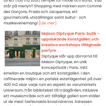
till ett 1.100 m2 stort tempel för mode och konst. Vad
står på menyn? Shopping med märken som Comme
des Garçons, Prada och Jacquemus, ett
gourmetcafé, utställningar samt kultur- och
musikevenemang!
[Läs mer]
Maison Diptyque Paris: butik -
uppslukande konstgalleri och
kreativa workshops tillägnade
parfym
Diptyque slår upp dörrarna till
Maison Diptyque, en unik
konceptbutik i Paris, mitt
emellan en boutique och ett konstgalleri. I den
raffinerade miljön i en parisisk estetlägenhet på över
400 m2 visar varje rum en aspekt av varumärkets
universum, från biblioteket till trädgården, inklusive
ett museiområde och ett tillfälligt galleri som ställer
ut de mest fashionabla konstnärerna. Adressen