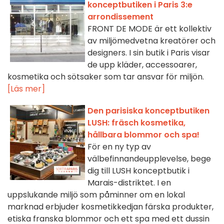
konceptbutiken i Paris 3:e
arrondissement
FRONT DE MODE är ett kollektiv
av miljömedvetna kreatörer och
designers. I sin butik i Paris visar
de upp kläder, accessoarer,
kosmetika och sötsaker som tar ansvar för miljön.
[Läs mer]
Den parisiska konceptbutiken
LUSH: fräsch kosmetika,
hållbara blommor och spa!
För en ny typ av
välbefinnandeupplevelse, bege
dig till LUSH konceptbutik i
Marais-distriktet. I en
uppslukande miljö som påminner om en lokal
marknad erbjuder kosmetikkedjan färska produkter,
etiska franska blommor och ett spa med ett dussin