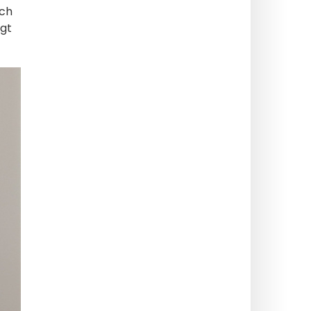
och
igt