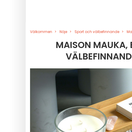
Välkommen
Nöje
Sport och välbefinnande
Ma
MAISON MAUKA, 
VÄLBEFINNAND