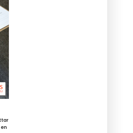
ttar
 en