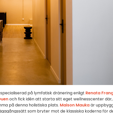
 specialiserad på lymfatisk dränering enligt
Renata Fran
Ouen
och fick idén att starta sitt eget wellnesscenter där,
mma på denna holistiska plats.
Maison Mauka
är uppbyg
lvägagångssätt som bryter mot de klassiska koderna för d