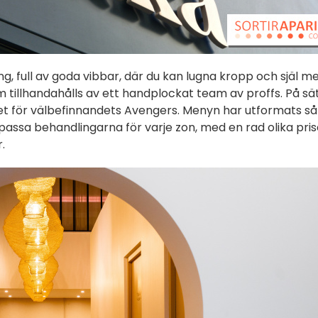
ng, full av goda vibbar, där du kan lugna kropp och själ m
m tillhandahålls av ett handplockat team av proffs. På sä
ållet för välbefinnandets Avengers. Menyn har utformats så
npassa behandlingarna för varje zon, med en rad olika pris
.