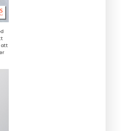
ed
tt
 att
er