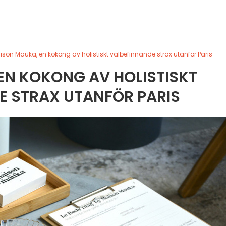
ison Mauka, en kokong av holistiskt välbefinnande strax utanför Paris
EN KOKONG AV HOLISTISKT
E STRAX UTANFÖR PARIS