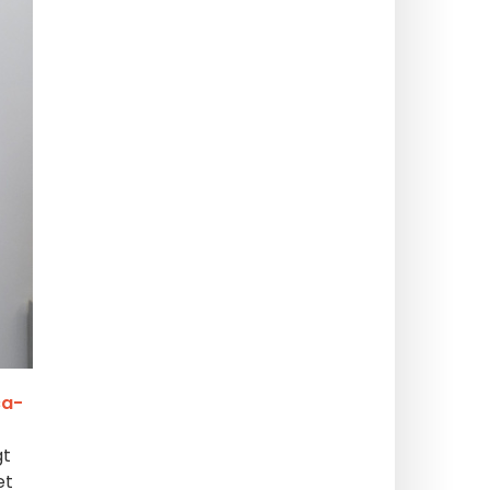
ça-
gt
et