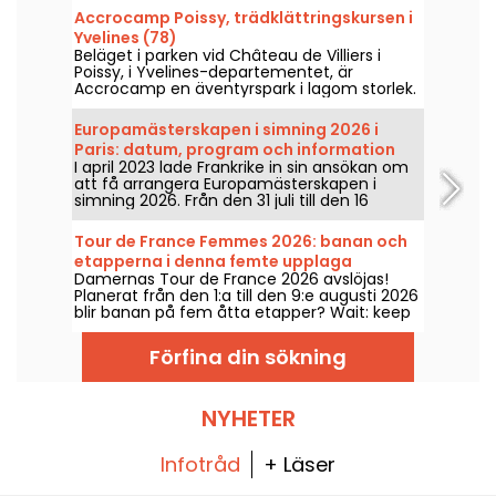
Accrocamp Poissy, trädklättringskursen i
Yvelines (78)
Beläget i parken vid Château de Villiers i
Poissy, i Yvelines-departementet, är
Accrocamp en äventyrspark i lagom storlek.
Med sin årliga återöppning i slutet av mars
är denna plats i naturen den perfekta miljön
Europamästerskapen i simning 2026 i
för att ge sig ut bland träden.
Paris: datum, program och information
I april 2023 lade Frankrike in sin ansökan om
om tävlingen
att få arrangera Europamästerskapen i
simning 2026. Från den 31 juli till den 16
augusti väntar Centre Aquatique Olympique
på att du kommer för att heja på våra
Tour de France Femmes 2026: banan och
simmare. Här är all information du behöver
etapperna i denna femte upplaga
känna till om tävlingen och grenarna!
Damernas Tour de France 2026 avslöjas!
Planerat från den 1:a till den 9:e augusti 2026
blir banan på fem åtta etapper? Wait: keep
consistent: 9 etapper. Start i Schweiz och
mål i Nice. Ta reda på vad som väntar i år.
Förfina din sökning
NYHETER
Infotråd
+ Läser