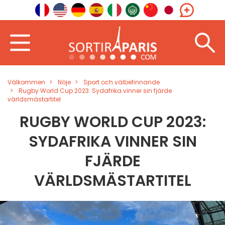
Välkommen
Nöje
Sport och välbefinnande
Rugby World Cup 2023: Sydafrika vinner sin fjärde
världsmästartitel
RUGBY WORLD CUP 2023:
SYDAFRIKA VINNER SIN
FJÄRDE
VÄRLDSMÄSTARTITEL