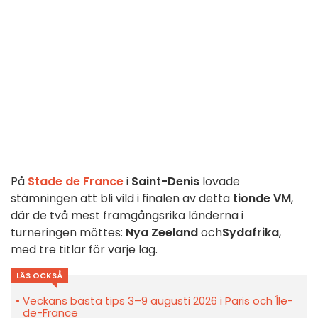
På
Stade de France
i
Saint-Denis
lovade
stämningen att bli vild i finalen av detta
tionde VM
,
där de två mest framgångsrika länderna i
turneringen möttes:
Nya Zeeland
och
Sydafrika
,
med tre titlar för varje lag.
LÄS OCKSÅ
Veckans bästa tips 3–9 augusti 2026 i Paris och Île-
de-France