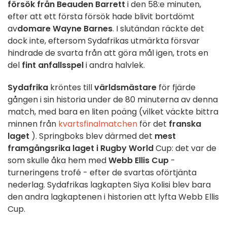
försök från Beauden Barrett
i den 58:e minuten,
efter att ett första försök hade blivit bortdömt
av
domare Wayne Barnes
. I slutändan räckte det
dock inte, eftersom Sydafrikas utmärkta försvar
hindrade de svarta från att göra mål igen, trots en
del
fint anfallsspel
i andra halvlek.
Sydafrika
kröntes till
världsmästare
för fjärde
gången i sin historia under de 80 minuterna av denna
match, med bara en liten poäng (vilket väckte bittra
minnen från
kvartsfinalmatchen
för det
franska
laget
). Springboks blev därmed det
mest
framgångsrika laget i Rugby World
Cup: det var de
som skulle åka hem med
Webb Ellis Cup
-
turneringens trofé - efter de svartas oförtjänta
nederlag. Sydafrikas lagkapten Siya Kolisi blev bara
den andra lagkaptenen i historien att lyfta Webb Ellis
Cup.