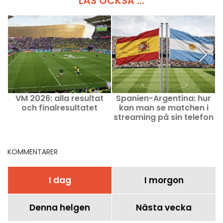
LÄS OCKSÅ ...
VM 2026: alla resultat
Spanien-Argentina: hur
och finalresultatet
kan man se matchen i
A
streaming på sin telefon
ikväll?
KOMMENTARER
I dag
I morgon
Denna helgen
Nästa vecka