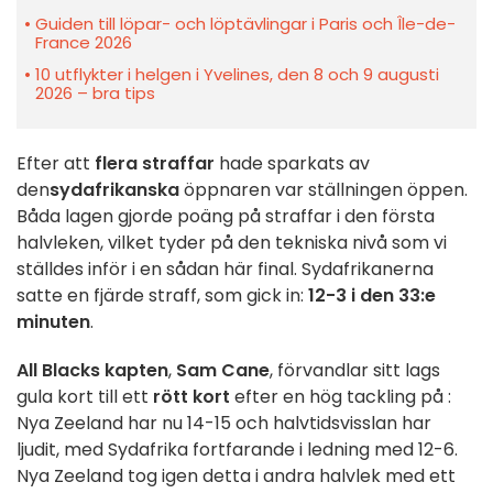
Guiden till löpar- och löptävlingar i Paris och Île-de-
France 2026
10 utflykter i helgen i Yvelines, den 8 och 9 augusti
2026 – bra tips
Efter att
flera straffar
hade sparkats av
den
sydafrikanska
öppnaren var ställningen öppen.
Båda lagen gjorde poäng på straffar i den första
halvleken, vilket tyder på den tekniska nivå som vi
ställdes inför i en sådan här final. Sydafrikanerna
satte en fjärde straff, som gick in:
12-3 i den 33:e
minuten
.
All Blacks kapten
,
Sam Cane
, förvandlar sitt lags
gula kort till ett
rött kort
efter en hög tackling på
:
Nya Zeeland har nu 14-15 och halvtidsvisslan har
ljudit, med Sydafrika fortfarande i ledning med 12-6.
Nya Zeeland tog igen detta i andra halvlek med ett