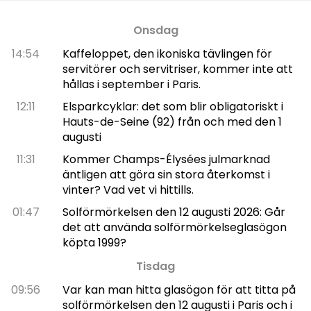
Onsdag
14:54
Kaffeloppet, den ikoniska tävlingen för
servitörer och servitriser, kommer inte att
hållas i september i Paris.
12:11
Elsparkcyklar: det som blir obligatoriskt i
Hauts-de-Seine (92) från och med den 1
augusti
11:31
Kommer Champs-Élysées julmarknad
äntligen att göra sin stora återkomst i
vinter? Vad vet vi hittills.
01:47
Solförmörkelsen den 12 augusti 2026: Går
det att använda solförmörkelseglasögon
köpta 1999?
Tisdag
09:56
Var kan man hitta glasögon för att titta på
solförmörkelsen den 12 augusti i Paris och i