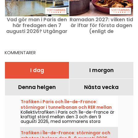
Vad gör man i Paris den
Ramadan 2027: vilken tid
N
här fredagen den 7
är iftar för första dagen
augusti 2026? Utgångar
(enligt de
som inte får missas
prognostiserade
datumen)
KOMMENTARER
I dag
I morgon
Denna helgen
Nästa vecka
Trafiken i Paris och Île-de-France:
störningar i tunnelbanan och RER mellan
Kollektivtrafiken i Paris och Île-de-France är
den 3 och 9 augusti 2026
kraftigt störd mellan den 3 och den 9
augusti 2026, med sommarens stora
arbeten som särskilt hårt påverkar vissa
linjer, enligt RATP och SNCF.
Trafiken i Île-de-France: störningar och