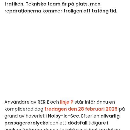
trafiken. Tekniska team är på plats, men
reparationerna kommer troligen att ta lång tid.
Användare av
RER E
och
linje P
står inför ännu en
komplicerad dag
fredagen den 28 februari 2025
på
grund av haveriet i
Noisy-le-Sec
. Efter en
allvarlig
passagerarolycka
och ett
dödsfall
tidigare i
veckan förlamar denna tekniska incident en del av