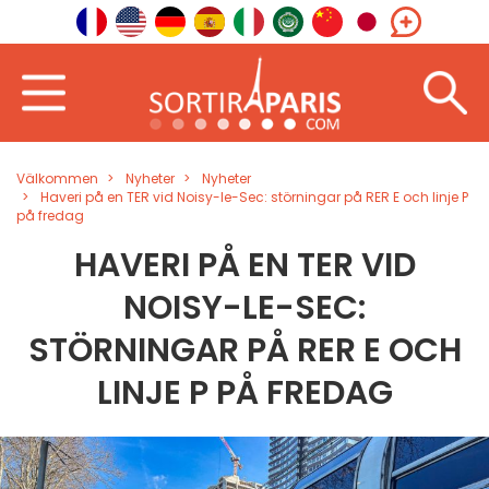
Välkommen
Nyheter
Nyheter
Haveri på en TER vid Noisy-le-Sec: störningar på RER E och linje P
på fredag
HAVERI PÅ EN TER VID
NOISY-LE-SEC:
STÖRNINGAR PÅ RER E OCH
LINJE P PÅ FREDAG