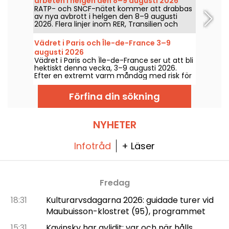
arbeten i helgen den 8–9 augusti 2026
RATP- och SNCF-nätet kommer att drabbas
av nya avbrott i helgen den 8–9 augusti
2026. Flera linjer inom RER, Transilien och
tunnelbanan berörs av arbeten och avbrott
– vi går igenom allt för att hjälpa dig planera
Vädret i Paris och Île-de-France 3–9
dina resor.
augusti 2026
Vädret i Paris och Île-de-France ser ut att bli
hektiskt denna vecka, 3–9 augusti 2026.
Efter en extremt varm måndag med risk för
åska kommer temperaturerna gradvis att
sjunka innan en återgång till varmare och
Förfina din sökning
soligare väder till helgen.
NYHETER
Infotråd
+ Läser
Fredag
18:31
Kulturarvsdagarna 2026: guidade turer vid
Maubuisson-klostret (95), programmet
15:31
Kavinsky har avlidit: var och när hålls