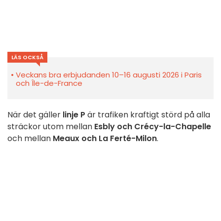
LÄS OCKSÅ
Veckans bra erbjudanden 10–16 augusti 2026 i Paris
och Île-de-France
När det gäller
linje P
är trafiken kraftigt störd på alla
sträckor utom mellan
Esbly och Crécy-la-Chapelle
och mellan
Meaux och La Ferté-Milon
.