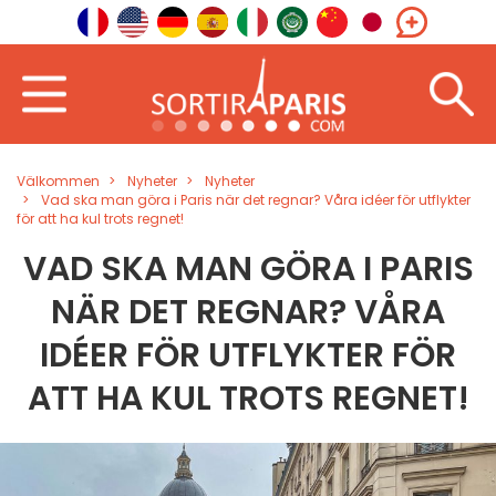
Välkommen
Nyheter
Nyheter
Vad ska man göra i Paris när det regnar? Våra idéer för utflykter
för att ha kul trots regnet!
VAD SKA MAN GÖRA I PARIS
NÄR DET REGNAR? VÅRA
IDÉER FÖR UTFLYKTER FÖR
ATT HA KUL TROTS REGNET!