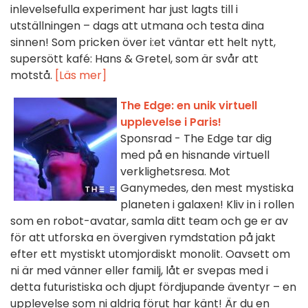
inlevelsefulla experiment har just lagts till i
utställningen – dags att utmana och testa dina
sinnen! Som pricken över i:et väntar ett helt nytt,
supersött kafé: Hans & Gretel, som är svår att
motstå.
[Läs mer]
The Edge: en unik virtuell
upplevelse i Paris!
Sponsrad - The Edge tar dig
med på en hisnande virtuell
verklighetsresa. Mot
Ganymedes, den mest mystiska
planeten i galaxen! Kliv in i rollen
som en robot-avatar, samla ditt team och ge er av
för att utforska en övergiven rymdstation på jakt
efter ett mystiskt utomjordiskt monolit. Oavsett om
ni är med vänner eller familj, låt er svepas med i
detta futuristiska och djupt fördjupande äventyr – en
upplevelse som ni aldrig förut har känt! Är du en