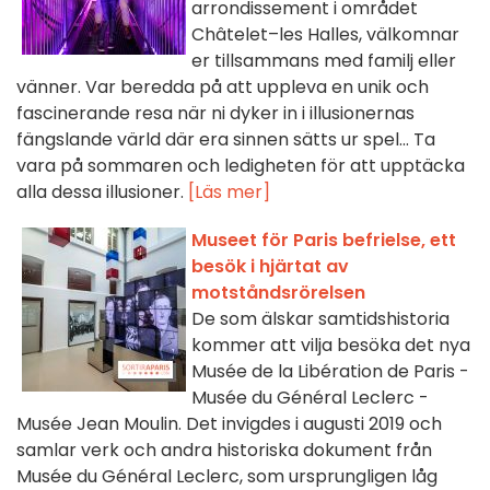
arrondissement i området
Châtelet–les Halles, välkomnar
er tillsammans med familj eller
vänner. Var beredda på att uppleva en unik och
fascinerande resa när ni dyker in i illusionernas
fängslande värld där era sinnen sätts ur spel... Ta
vara på sommaren och ledigheten för att upptäcka
alla dessa illusioner.
[Läs mer]
Museet för Paris befrielse, ett
besök i hjärtat av
motståndsrörelsen
De som älskar samtidshistoria
kommer att vilja besöka det nya
Musée de la Libération de Paris -
Musée du Général Leclerc -
Musée Jean Moulin. Det invigdes i augusti 2019 och
samlar verk och andra historiska dokument från
Musée du Général Leclerc, som ursprungligen låg