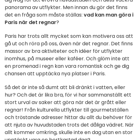
panorama av utflykter. Men innan du gör det finns
det en fråga som måste ställas:
vad kan man göra i
Paris när det regnar
?
Paris har trots allt mycket som kan motivera oss att
gå ut och röra på oss, även när det regnar. Det finns
massor av bra aktiviteter och idéer för utflykter
inomhus, på museer eller kaféer. Och glöm inte att
en promenad i regn kan vara romantisk och ge dig
chansen att upptäcka nya platser i Paris.
Så det är inte så dumt att bli dränkt i vatten, eller
hur? Och det är lika bra, för vi har sammanställt ett
stort urval av saker att göra när det är grått eller
regnar! Från kulturella utflykter till gourmetställen
och tröstande adresser hittar du allt du behöver för
att njuta av huvudstaden trots det dåliga vädret. När
allt kommer omkring, skulle inte en dag utan en stor
upptäckt vara en bortkastad dag?