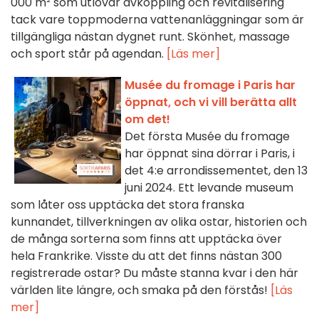
000 m² som utlovar avkoppling och revitalisering
tack vare toppmoderna vattenanläggningar som är
tillgängliga nästan dygnet runt. Skönhet, massage
och sport står på agendan.
[Läs mer]
Musée du fromage i Paris har
öppnat, och vi vill berätta allt
om det!
Det första Musée du fromage
har öppnat sina dörrar i Paris, i
det 4:e arrondissementet, den 13
juni 2024. Ett levande museum
som låter oss upptäcka det stora franska
kunnandet, tillverkningen av olika ostar, historien och
de många sorterna som finns att upptäcka över
hela Frankrike. Visste du att det finns nästan 300
registrerade ostar? Du måste stanna kvar i den här
världen lite längre, och smaka på den förstås!
[Läs
mer]