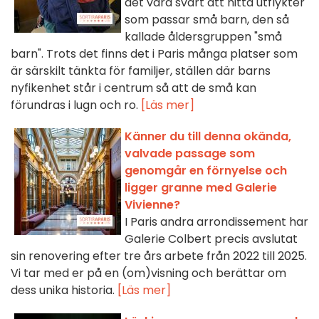
det vara svårt att hitta utflykter
som passar små barn, den så
kallade åldersgruppen "små
barn". Trots det finns det i Paris många platser som
är särskilt tänkta för familjer, ställen där barns
nyfikenhet står i centrum så att de små kan
förundras i lugn och ro.
[Läs mer]
Känner du till denna okända,
valvade passage som
genomgår en förnyelse och
ligger granne med Galerie
Vivienne?
I Paris andra arrondissement har
Galerie Colbert precis avslutat
sin renovering efter tre års arbete från 2022 till 2025.
Vi tar med er på en (om)visning och berättar om
dess unika historia.
[Läs mer]