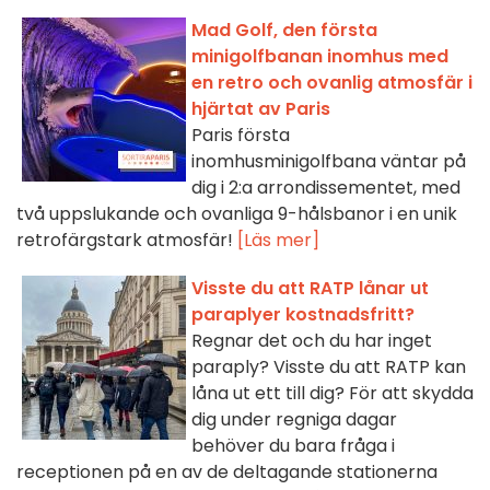
Mad Golf, den första
minigolfbanan inomhus med
en retro och ovanlig atmosfär i
hjärtat av Paris
Paris första
inomhusminigolfbana väntar på
dig i 2:a arrondissementet, med
två uppslukande och ovanliga 9-hålsbanor i en unik
retrofärgstark atmosfär!
[Läs mer]
Visste du att RATP lånar ut
paraplyer kostnadsfritt?
Regnar det och du har inget
paraply? Visste du att RATP kan
låna ut ett till dig? För att skydda
dig under regniga dagar
behöver du bara fråga i
receptionen på en av de deltagande stationerna