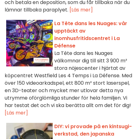
och betala en deposition, som du får tillbaka när du
lämnar tillbaka paraplyet.
[Läs mer]
La Tête dans les Nuages: vår
upptäckt av
inomhusfritidscentret i La
Défense
La Tête dans les Nuages
välkomnar dig till sitt 3 900 m²
stora nöjescenter i hjärtat av
köpcentret Westfield Les 4 Temps i La Défense. Med
över 150 videoarkadspel, ett 800 m² stort laserspel,
en 3D-teater och mycket mer utlovar detta nya
utrymme oförglömliga stunder för hela familjen. Vi
har testat det och vi ska berätta allt om det för dig!
[Läs mer]
DIY: vi provade på en kintsugi-
verkstad, den japanska