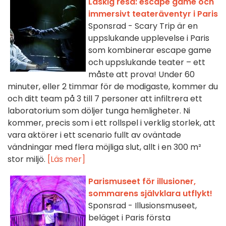
Läskig resa: escape game och
immersivt teateräventyr i Paris
Sponsrad - Scary Trip är en
uppslukande upplevelse i Paris
som kombinerar escape game
och uppslukande teater – ett
måste att prova! Under 60
minuter, eller 2 timmar för de modigaste, kommer du
och ditt team på 3 till 7 personer att infiltrera ett
laboratorium som döljer tunga hemligheter. Ni
kommer, precis som i ett rollspel i verklig storlek, att
vara aktörer i ett scenario fullt av oväntade
vändningar med flera möjliga slut, allt i en 300 m²
stor miljö.
[Läs mer]
Parismuseet för illusioner,
sommarens självklara utflykt!
Sponsrad - Illusionsmuseet,
beläget i Paris första