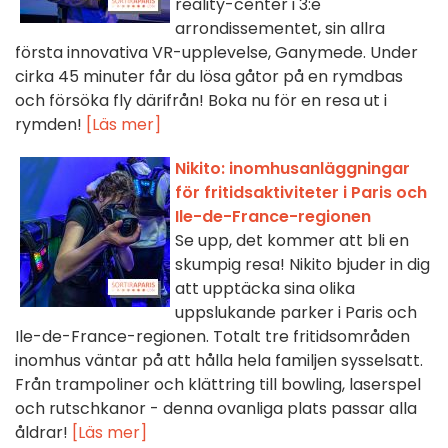
reality-center i 3:e
arrondissementet, sin allra
första innovativa VR-upplevelse, Ganymede. Under
cirka 45 minuter får du lösa gåtor på en rymdbas
och försöka fly därifrån! Boka nu för en resa ut i
rymden!
[Läs mer]
Nikito: inomhusanläggningar
för fritidsaktiviteter i Paris och
Ile-de-France-regionen
Se upp, det kommer att bli en
skumpig resa! Nikito bjuder in dig
att upptäcka sina olika
uppslukande parker i Paris och
Ile-de-France-regionen. Totalt tre fritidsområden
inomhus väntar på att hålla hela familjen sysselsatt.
Från trampoliner och klättring till bowling, laserspel
och rutschkanor - denna ovanliga plats passar alla
åldrar!
[Läs mer]