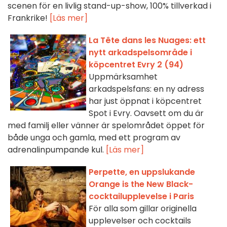
scenen för en livlig stand-up-show, 100% tillverkad i
Frankrike!
[Läs mer]
La Tête dans les Nuages: ett
nytt arkadspelsområde i
köpcentret Evry 2 (94)
Uppmärksamhet
arkadspelsfans: en ny adress
har just öppnat i köpcentret
Spot i Evry. Oavsett om du är
med familj eller vänner är spelområdet öppet för
både unga och gamla, med ett program av
adrenalinpumpande kul.
[Läs mer]
Perpette, en uppslukande
Orange is the New Black-
cocktailupplevelse i Paris
För alla som gillar originella
upplevelser och cocktails