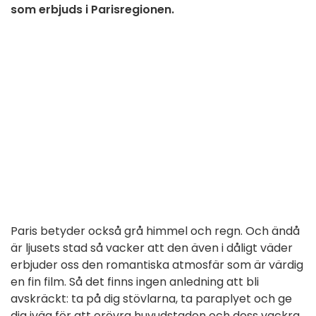
som erbjuds i Parisregionen.
Paris betyder också grå himmel och regn. Och ändå
är ljusets stad så vacker att den även i dåligt väder
erbjuder oss den romantiska atmosfär som är värdig
en fin film. Så det finns ingen anledning att bli
avskräckt: ta på dig stövlarna, ta paraplyet och ge
dig iväg för att erövra huvudstaden och dess vackra