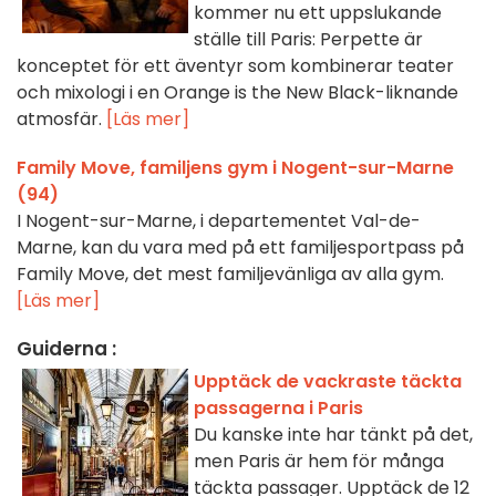
kommer nu ett uppslukande
ställe till Paris: Perpette är
konceptet för ett äventyr som kombinerar teater
och mixologi i en Orange is the New Black-liknande
atmosfär.
[Läs mer]
Family Move, familjens gym i Nogent-sur-Marne
(94)
I Nogent-sur-Marne, i departementet Val-de-
Marne, kan du vara med på ett familjesportpass på
Family Move, det mest familjevänliga av alla gym.
[Läs mer]
Guiderna :
Upptäck de vackraste täckta
passagerna i Paris
Du kanske inte har tänkt på det,
men Paris är hem för många
täckta passager. Upptäck de 12