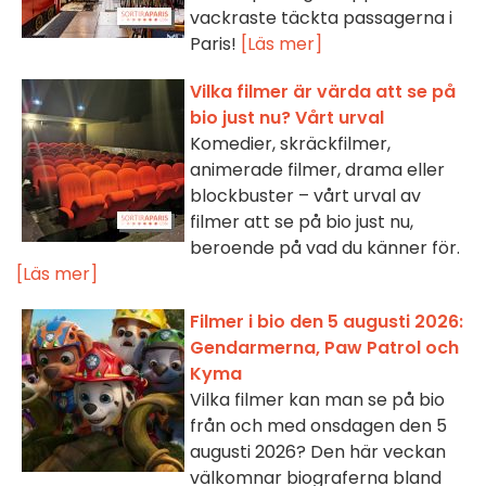
vackraste täckta passagerna i
Paris!
[Läs mer]
Vilka filmer är värda att se på
bio just nu? Vårt urval
Komedier, skräckfilmer,
animerade filmer, drama eller
blockbuster – vårt urval av
filmer att se på bio just nu,
beroende på vad du känner för.
[Läs mer]
Filmer i bio den 5 augusti 2026:
Gendarmerna, Paw Patrol och
Kyma
Vilka filmer kan man se på bio
från och med onsdagen den 5
augusti 2026? Den här veckan
välkomnar biograferna bland