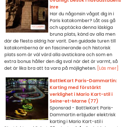
ovanligt besök i huvudstadens
inre
Har du någonsin vågat dig in i
Paris katakomber? Låt oss gå
och upptäcka denna läskiga
bruna plats, känd av alla men
där de flesta aldrig har varit. Den guidade turen till
katakomberna är en fascinerande och historisk
plats som är väl värd alla avstickare och som en
extra bonus håller den dig sval när det är varmt, så
det är lika bra att ta vara på möjligheten.
[Läs mer]
BattleKart Paris-Dammartin:
Karting med förstärkt
verklighet i Mario Kart-stil i
Seine-et-Marne (77)
Sponsrad - BattleKart Paris-
Dammartin erbjuder elektrisk
karting i Mario Kart-stil i