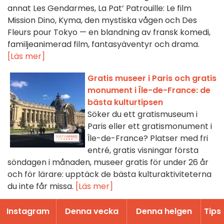
annat Les Gendarmes, La Pat’ Patrouille: Le film
Mission Dino, Kyma, den mystiska vågen och Des
Fleurs pour Tokyo — en blandning av fransk komedi,
familje­animerad film, fantasyäventyr och drama.
[Läs mer]
Gratis museer i Paris och gratis
monument i Île-de-France: de
bästa kulturtipsen
Söker du ett gratismuseum i
Paris eller ett gratismonument i
Île-de-France? Platser med fri
entré, gratis visningar första
söndagen i månaden, museer gratis för under 26 år
och för lärare: upptäck de bästa kulturaktiviteterna
du inte får missa.
[Läs mer]
15 oumbärliga utställningar att
Instagram
Denna vecka
Denna helgen
Tips
inte missa i sommar i Paris: vår