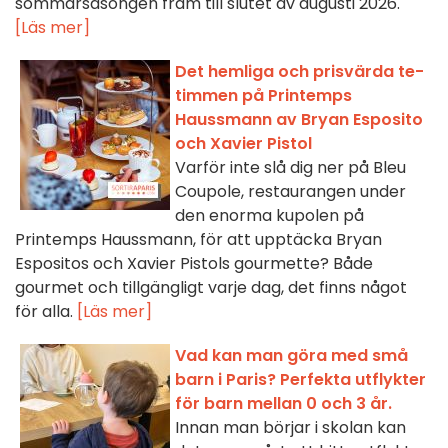
sommarsäsongen fram till slutet av augusti 2026.
[Läs mer]
Det hemliga och prisvärda te-
timmen på Printemps
Haussmann av Bryan Esposito
och Xavier Pistol
Varför inte slå dig ner på Bleu
Coupole, restaurangen under
den enorma kupolen på
Printemps Haussmann, för att upptäcka Bryan
Espositos och Xavier Pistols gourmette? Både
gourmet och tillgängligt varje dag, det finns något
för alla.
[Läs mer]
Vad kan man göra med små
barn i Paris? Perfekta utflykter
för barn mellan 0 och 3 år.
Innan man börjar i skolan kan