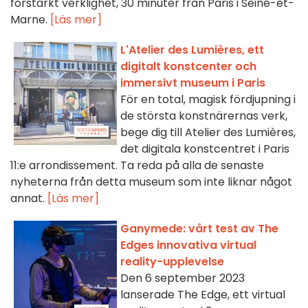
förstärkt verklighet, 30 minuter från Paris i Seine-et-
Marne.
[Läs mer]
L'Atelier des Lumières, ett
digitalt konstcenter och
immersivt museum i Paris
För en total, magisk fördjupning i
de största konstnärernas verk,
bege dig till Atelier des Lumières,
det digitala konstcentret i Paris
11:e arrondissement. Ta reda på alla de senaste
nyheterna från detta museum som inte liknar något
annat.
[Läs mer]
Ganymede: vårt test av The
Edges innovativa virtual
reality-upplevelse
Den 6 september 2023
lanserade The Edge, ett virtual