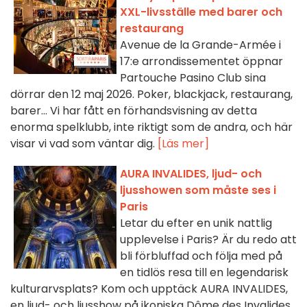
XXL-livsställe med barer och
restaurang
Avenue de la Grande-Armée i
17:e arrondissementet öppnar
Partouche Pasino Club sina
dörrar den 12 maj 2026. Poker, blackjack, restaurang,
barer... Vi har fått en förhandsvisning av detta
enorma spelklubb, inte riktigt som de andra, och här
visar vi vad som väntar dig.
[Läs mer]
AURA INVALIDES, ljud- och
ljusshowen som måste ses i
Paris
Letar du efter en unik nattlig
upplevelse i Paris? Är du redo att
bli förbluffad och följa med på
en tidlös resa till en legendarisk
kulturarvsplats? Kom och upptäck AURA INVALIDES,
en ljud- och ljusshow på ikoniska Dôme des Invalides