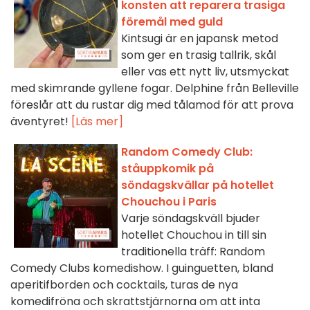
konsten att reparera trasiga
föremål med guld
Kintsugi är en japansk metod
som ger en trasig tallrik, skål
eller vas ett nytt liv, utsmyckat
med skimrande gyllene fogar. Delphine från Belleville
föreslår att du rustar dig med tålamod för att prova
äventyret!
[Läs mer]
Random Comedy Club:
ståuppkomik på
söndagskvällar på hotellet
Chouchou i Paris
Varje söndagskväll bjuder
hotellet Chouchou in till sin
traditionella träff: Random
Comedy Clubs komedishow. I guinguetten, bland
aperitifborden och cocktails, turas de nya
komedifröna och skrattstjärnorna om att inta