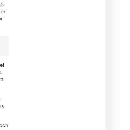
le
och
ör
el
,
in
h
a,
 och