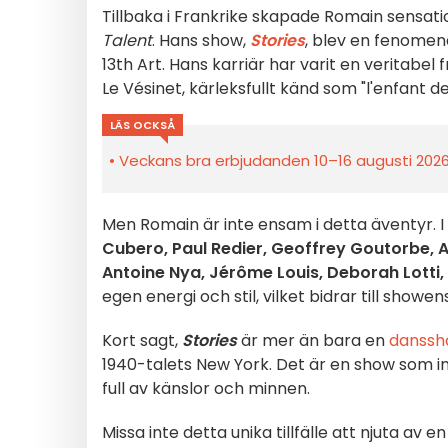
Tillbaka i Frankrike skapade Romain sensat
Talent
. Hans show,
Stories
, blev en fenomen
13th Art. Hans karriär har varit en veritabel 
Le Vésinet, kärleksfullt känd som "l'enfant de
LÄS OCKSÅ
Veckans bra erbjudanden 10–16 augusti 2026 
Men Romain är inte ensam i detta äventyr. 
Cubero, Paul Redier, Geoffrey Goutorbe, A
Antoine Nya, Jérôme Louis, Deborah Lotti,
egen energi och stil, vilket bidrar till showen
Kort sagt,
Stories
är mer än bara en
danss
1940-talets New York. Det är en show som inte
full av känslor och minnen.
Missa inte detta unika tillfälle att njuta av