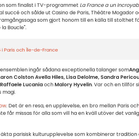
ion som finalist i TV-programmet
La France a un Incroyab
al succé och sålde ut Casino de Paris, Théâtre Mogador 
framgångssaga som gjort honom till en källa till stolthet f
 la Boucle".
i Paris och Île-de-France
I ensemblen ingår sådana exceptionella talanger som
Ang
aron Colston Avella Hiles, Lisa Delolme, Sandra Pericou
 Raffaele Lucania
och
Malory Hyvelin
. Var och en tillför s
s magi.
how
. Det är en resa, en upplevelse, en bro mellan Paris oc
 får missas för alla som vill ha en kväll utöver det vanlig
 en äkta parisisk kulturupplevelse som kombinerar tradition