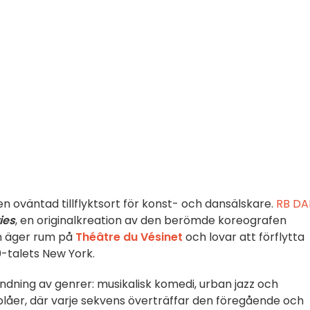
en oväntad tillflyktsort för konst- och dansälskare.
RB D
ies
, en originalkreation av den berömde koreografen
en äger rum på
Théâtre du Vésinet
och lovar att förflytta
0-talets New York.
landning av genrer: musikalisk komedi, urban jazz och
blåer, där varje sekvens överträffar den föregående och