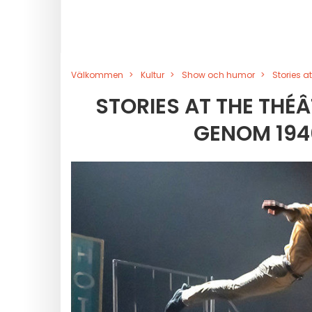
Välkommen
Kultur
Show och humor
Stories a
STORIES AT THE THÉ
GENOM 194