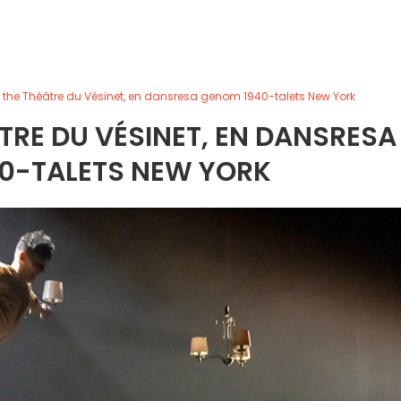
t the Théâtre du Vésinet, en dansresa genom 1940-talets New York
ÂTRE DU VÉSINET, EN DANSRESA
0-TALETS NEW YORK