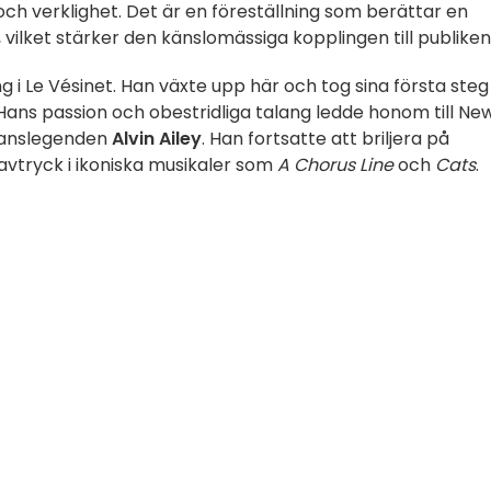
 och verklighet. Det är en föreställning som berättar en
 vilket stärker den känslomässiga kopplingen till publiken
g i Le Vésinet. Han växte upp här och tog sina första steg
Hans passion och obestridliga talang ledde honom till Ne
 danslegenden
Alvin Ailey
. Han fortsatte att briljera på
vtryck i ikoniska musikaler som
A Chorus Line
och
Cats
.