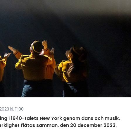
023 kl. 11:00
ning i 1940-talets New York genom dans och musik.
 verklighet flätas samman, den 20 december 2023.