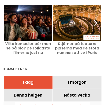
Vilka komedier bör man
Stjärnor på teatern:
se på bio? De roligaste
pjäserna med de stora
p
filmerna just nu
namnen att se i Paris
KOMMENTARER
I dag
I morgon
Denna helgen
Nästa vecka