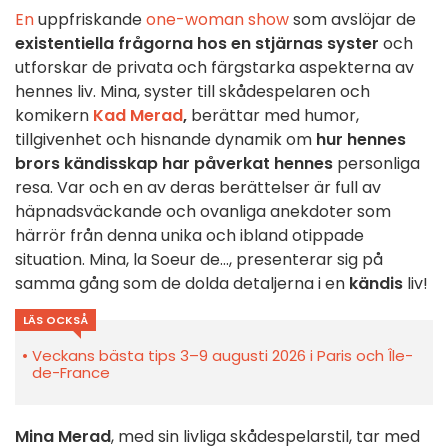
En
uppfriskande
one-woman show
som avslöjar de
existentiella frågorna hos en stjärnas syster
och
utforskar de privata och färgstarka aspekterna av
hennes liv. Mina, syster till skådespelaren och
komikern
Kad Merad
,
berättar med humor,
tillgivenhet och hisnande dynamik om
hur hennes
brors kändisskap har påverkat hennes
personliga
resa. Var och en av deras berättelser är full av
häpnadsväckande och ovanliga anekdoter som
härrör från denna unika och ibland otippade
situation. Mina, la Soeur de..., presenterar sig på
samma gång som de dolda detaljerna i en
kändis
liv!
LÄS OCKSÅ
Veckans bästa tips 3–9 augusti 2026 i Paris och Île-
de-France
Mina Merad
, med sin livliga skådespelarstil, tar med