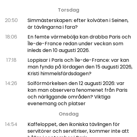
Torsdag
20:50
Simmästerskapen: efter kolväten i Seinen,
är tävlingarna i fara?
18:06
En femte värmebölja kan drabba Paris och
Île-de-France redan under veckan som
inleds den 10 augusti 2026.
17:18
Loppisar i Paris och Île-de-France: var kan
man fynda på lördagen den 15 augusti 2026,
Kristi himmelsfärdsdagen?
14:26
Solförmörkelsen den 12 augusti 2026: var
kan man observera fenomenet från Paris
och närliggande områden? Viktiga
evenemang och platser
Onsdag
14:54
Kaffeloppet, den ikoniska tävlingen för
servitörer och servitriser, kommer inte att