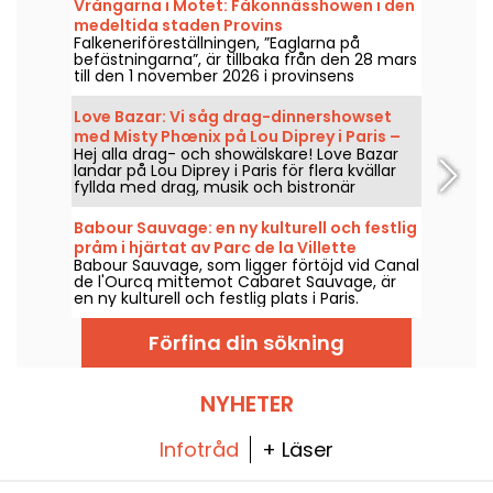
Vrångarna i Motet: Fåkonnässhowen i den
medeltida staden Provins
Falkeneriföreställningen, ”Eaglarna på
befästningarna”, är tillbaka från den 28 mars
till den 1 november 2026 i provinsens
stadsmurar. Upplev häpnadsväckande
rovfåglar i full harmoni med hästarna.
Love Bazar: Vi såg drag-dinnershowset
med Misty Phœnix på Lou Diprey i Paris –
Hej alla drag- och showälskare! Love Bazar
våra intryck
landar på Lou Diprey i Paris för flera kvällar
fyllda med drag, musik och bistronär
middag. Under showen codejar Misty
Phœnix, Azémylia och Jenny From The
Babour Sauvage: en ny kulturell och festlig
Blocnote, den 22, 23, 28 och 29 januari, samt
pråm i hjärtat av Parc de la Villette
den 20, 21, 25 och 26 februari — och från och
Babour Sauvage, som ligger förtöjd vid Canal
med mars 2026 varje torsdag och fredag
de l'Ourcq mittemot Cabaret Sauvage, är
kväll. En helt ny typ av show i ett intuitivt,
en ny kulturell och festlig plats i Paris.
scenlöst format som syftar till att skapa en
Konserter, DJ-set, kabaréer och komedi
nära kontakt mellan artister och publik. Vi
möts i en intim och eklektisk miljö.
var där och kan berätta allt!
Förfina din sökning
NYHETER
Infotråd
+ Läser