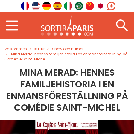
Välkommen
Kultur
Show och humor
Mina Merad: hennes familjehistoria i en enmansföreställning på
Comédie Saint-Michel
MINA MERAD: HENNES
FAMILJEHISTORIA I EN
ENMANSFÖRESTÄLLNING PÅ
COMÉDIE SAINT-MICHEL