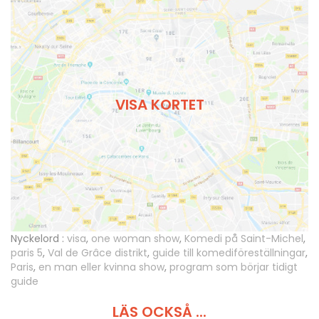
VISA KORTET
Nyckelord :
visa
,
one woman show
,
Komedi på Saint-Michel
,
paris 5
,
Val de Grâce distrikt
,
guide till komediföreställningar
,
Paris
,
en man eller kvinna show
,
program som börjar tidigt
guide
LÄS OCKSÅ ...