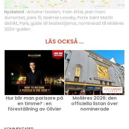
Nyckelord :
Antoine-teatern
,
Yvan Attal
,
jean marc
dumontet
,
paris 10
,
Noémie Lvovsky
,
Porte Saint Martin
distrikt
,
Paris
,
guide till teaterstjärnor
,
nominerad till Molières
2024-guiden
LÄS OCKSÅ ...
Hur blir man parisare på
Molières 2026: den
en timme? : en
officiella listan över
föreställning av Olivier
nominerade
k
Giraud på Théâtre des
Nouveautés
KOMMENTARER