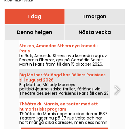
I dag
I morgon
Denna helgen
Nästa vecka
Steken, Amandas Sthers nya komedi i
Paris
Le Rôti, Amanda Sthers nya komedi i regi av
Benjamin Elharrar, ges på Comédie Saint-
Martin i Paris fram till den 15 oktober 2026.
Big Mother förlängd hos Béliers Parisiens
till augusti 2026
Big Mother, Mélody Moureys
politiskt‑journalistiska thriller, förlängs vid
Théâtre des Béliers Parisiens i Paris till den 23
augusti 2026, med föreställningar från
tisdag till söndag.
Théâtre du Marais, en teater med ett
humoristiskt program
Théâtre du Marais öppnade sina dörrar 1637.
Teatern ligger nu på 37 rue Volta och har
haft många olika adresser, men dess namn
har bestått genom århundradena.