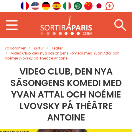
Välkommen
Kultur
Teater
Video Club, den nya säsongens komedi med Yvan Attal och
Noémie Lvovsky på Théâtre Antoine
VIDEO CLUB, DEN NYA
SÄSONGENS KOMEDI MED
YVAN ATTAL OCH NOÉMIE
LVOVSKY PÅ THÉÂTRE
ANTOINE