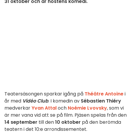
31 oktober och är höstens komedi.
Teatersäsongen sparkar igång på
Théâtre Antoine
i
år med
Vidéo Club
. I komedin av
Sébastien Thiéry
medverkar
Yvan Attal
och
Noémie Lvovsky
, som vi
är mer vana vid att se på film. Pjäsen spelas från den
14 september
till den
10 oktober
på den berömda
teatern i det 10:e arrondissementet.