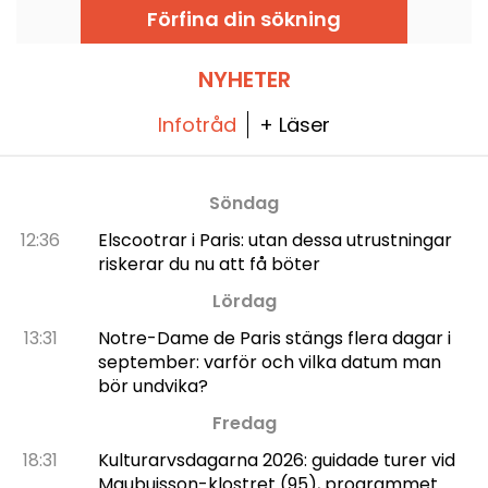
Förfina din sökning
NYHETER
Infotråd
+ Läser
Söndag
12:36
Elscootrar i Paris: utan dessa utrustningar
riskerar du nu att få böter
Lördag
13:31
Notre-Dame de Paris stängs flera dagar i
september: varför och vilka datum man
bör undvika?
Fredag
18:31
Kulturarvsdagarna 2026: guidade turer vid
Maubuisson-klostret (95), programmet