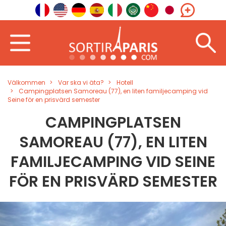
Välkommen
Var ska vi äta?
Hotell
Campingplatsen Samoreau (77), en liten familjecamping vid
Seine för en prisvärd semester
CAMPINGPLATSEN
SAMOREAU (77), EN LITEN
FAMILJECAMPING VID SEINE
FÖR EN PRISVÄRD SEMESTER