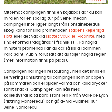
Mittemot campingen finns en kajakbas där du kan
hyra en för en sportig tur på Seine, medan
campingen inte ligger långt från
Fontainebleaus
skog
, känd för sina promenader,
stadens kejserliga
slott
eller det vackra
slottet Vaux-le-Vicomte,
med
sina
enorma trädgårdar i fransk stil
.
På några
minuters promenad kan du också fiska i dammen i
Parc Saint-Aubin, förutsatt att du följer några regler
(mer information finns på plats).
Campingen har ingen restaurang
,
men det finns en
servering
i anslutning till campingen som är öppen
på sommaren och erbjuder varma och kalla drycker
samt snacks. Campingen kan
nås med
kollektivtrafik
: ta bara Transilien R från Gare de Lyon
(riktning Montereau) och gå av vid Vulaines-sur-
Seine-Samoreau.