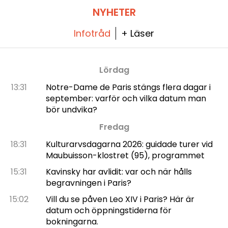
NYHETER
Infotråd
+ Läser
Lördag
13:31
Notre-Dame de Paris stängs flera dagar i
september: varför och vilka datum man
bör undvika?
Fredag
18:31
Kulturarvsdagarna 2026: guidade turer vid
Maubuisson-klostret (95), programmet
15:31
Kavinsky har avlidit: var och när hålls
begravningen i Paris?
15:02
Vill du se påven Leo XIV i Paris? Här är
datum och öppningstiderna för
bokningarna.