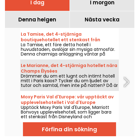
I dag
I morgon
Denna helgen
Nästa vecka
La Tamise, det 4-stjärniga
boutiquehotellet ett stenkast från
La Tamise, ett före detta hotell i
Tuilerierna
huvudstaden, avslöjar sin mysiga atmosfär.
Denna charmiga anläggning väntar på
familjer och turister i en förtrollande miljö i
ett 1800-talshus, mellan Tuilerieträdgården
Le Marianne, det 4-stjärniga hotellet nära
och Rue Saint-Honoré.
Champs Élysées
Drömmer du om ett lugnt och intimt hotell
mitt i Paris kaos? Tycker du om ljudet av
tutor och samtal, men inte på natten? Då är
The Marianne något för dig: ett stenkast
från Champs Élysées på den lilla rue Paul
Moxy Paris Val d'Europe: vår upptäckt av
Baudry ligger detta helt nya hotell som ritats
upplevelsehotellet i Val d'Europe
av hotellarkitekten Vincent Bastie och
Upptäck Moxy Paris Val d'Europe, Marriott
inredningsarkitekten Charles Zana.
Bonvoys upplevelsehotell, som ligger bara
Resultatet är väl värt alla omvägar: vi
ett stenkast från Disneyland och
besökte det och berättar allt om det!
shoppingcentret La Vallée Village. En
designad och rolig anläggning med anslutna
Förfina din sökning
rum och vänliga utrymmen, perfekt för
familjer och affärsresenärer.