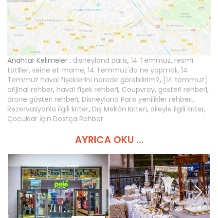
Anahtar Kelimeler :
disneyland paris
,
14 Temmuz
,
resmi̇
tati̇ller
,
seine et marne
,
14 Temmuz'da ne yapmalı
,
14
Temmuz havai fişeklerini nerede görebilirim?
,
[14 temmuz]
ori̇ji̇nal rehber
,
havai̇ fi̇şek rehberi̇
,
Coupvray
,
gösteri̇ rehberi̇
,
drone gösteri̇ rehberi̇
,
Disneyland Paris yenilikler rehberi
,
Rezervasyonla ilgili kriter
,
Dış Mekân Kriteri
,
aileyle ilgili kriter
,
Çocuklar İçin Dostça Rehber
AYRICA OKU ...