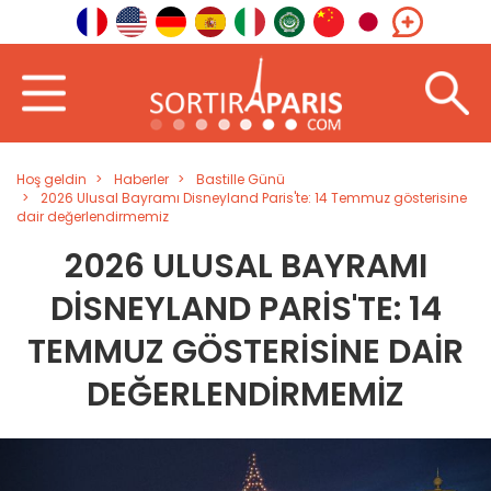
Hoş geldin
Haberler
Bastille Günü
2026 Ulusal Bayramı Disneyland Paris'te: 14 Temmuz gösterisine
dair değerlendirmemiz
2026 ULUSAL BAYRAMI
DISNEYLAND PARIS'TE: 14
TEMMUZ GÖSTERISINE DAIR
DEĞERLENDIRMEMIZ