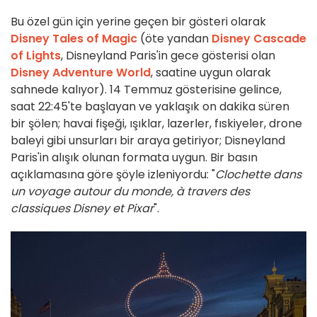
Bu özel gün için yerine geçen bir gösteri olarak
Disney Tales of Magic
(öte yandan
Disney Cascade
of Lights
, Disneyland Paris'in gece gösterisi olan
Disney Adventure World
, saatine uygun olarak
sahnede kalıyor). 14 Temmuz gösterisine gelince,
saat 22:45'te başlayan ve yaklaşık on dakika süren
bir şölen; havai fişeği, ışıklar, lazerler, fıskiyeler, drone
baleyi gibi unsurları bir araya getiriyor; Disneyland
Paris'in alışık olunan formata uygun. Bir basın
açıklamasına göre şöyle izleniyordu: "
Clochette dans
un voyage autour du monde, à travers des
classiques Disney et Pixar
".