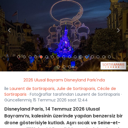
<
>
2026 Ulusal Bayramı Disneyland Parkı'nda
İle
Laurent de Sortiraparis
,
Julie de Sortiraparis
,
Cécile de
Sortiraparis
· Fotoğraflar tarafından Laurent de Sortiraparis ·
Güncellenmiş 15 Temmuz 2026 saat 12:44
Disneyland Paris, 14 Temmuz 2026 Ulusal
Bayramı’nı, kalesinin üzerinde yapılan benzersiz bir
drone gösterisiyle kutladı. Aşırı sıcak ve Seine-et-