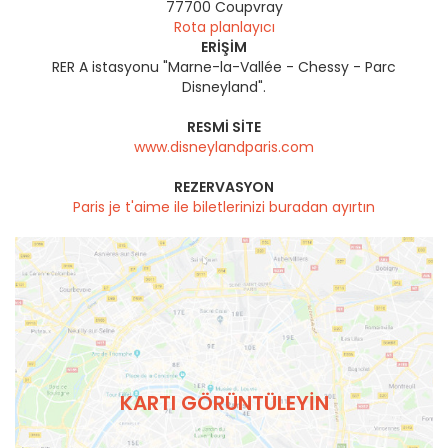
77700
Coupvray
Rota planlayıcı
ERIŞIM
RER A istasyonu "Marne-la-Vallée - Chessy - Parc
Disneyland".
RESMI SITE
www.disneylandparis.com
REZERVASYON
Paris je t'aime ile biletlerinizi buradan ayırtın
KARTI GÖRÜNTÜLEYIN