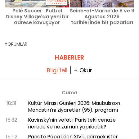
Pelé Soccer : Futbol
Seine-et-Marne'de 8 ve 9
M
Disney Village'da yeni bir
Ağustos 2026
adrese kavuşuyor
tarihlerinde bit pazarları
t
ve ikinci el açık hava
pazarları - 77
YORUMLAR
HABERLER
Bilgi teli
+ Okur
Cuma
18:31
Kültür Mirası Günleri 2026: Maubuisson
Manastırı'nı ziyaretler (95), programı
15:32
Kavinsky'nin vefatı: Paris'teki cenaze
nerede ve ne zaman yapılacak?
15:02
Paris'te Papa Léon XIV'ü görmek ister