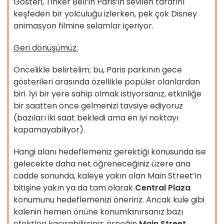
Gösteri, Tinker Bell’in Paris’in sevilen tarafını
keşfeden bir yolculuğu izlerken, pek çok Disney
animasyon filmine selamlar içeriyor.
Geri dönüşümüz:
Öncelikle belirtelim; bu, Paris parkının gece
gösterileri arasında özellikle popüler olanlardan
biri. İyi bir yere sahip olmak istiyorsanız, etkinliğe
bir saatten önce gelmenizi tavsiye ediyoruz
(bazıları iki saat bekledi ama en iyi noktayı
kapamayabiliyor).
Hangi alanı hedeflemeniz gerektiği konusunda ise
gelecekte daha net öğreneceğiniz üzere ana
cadde sonunda, kaleye yakın olan Main Street’in
bitişine yakın ya da tam olarak
Central Plaza
konumunu hedeflemenizi öneririz. Ancak kule gibi
kalenin hemen önüne konumlanırsanız bazı
efektleri kaçırabilirsiniz; örneğin
Main Street