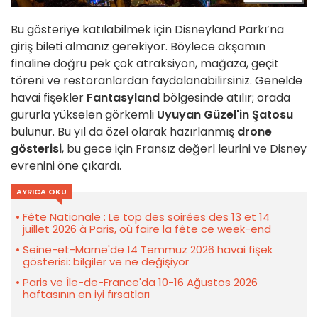
Bu gösteriye katılabilmek için Disneyland Parkı’na
giriş bileti almanız gerekiyor. Böylece akşamın
finaline doğru pek çok atraksiyon, mağaza, geçit
töreni ve restoranlardan faydalanabilirsiniz. Genelde
havai fişekler
Fantasyland
bölgesinde atılır; orada
gururla yükselen görkemli
Uyuyan Güzel'in Şatosu
bulunur. Bu yıl da özel olarak hazırlanmış
drone
gösterisi
, bu gece için Fransız değerl leurini ve Disney
evrenini öne çıkardı.
AYRICA OKU
Fête Nationale : Le top des soirées des 13 et 14
juillet 2026 à Paris, où faire la fête ce week-end
Seine-et-Marne'de 14 Temmuz 2026 havai fişek
gösterisi: bilgiler ve ne değişiyor
Paris ve Île-de-France'da 10-16 Ağustos 2026
haftasının en iyi fırsatları