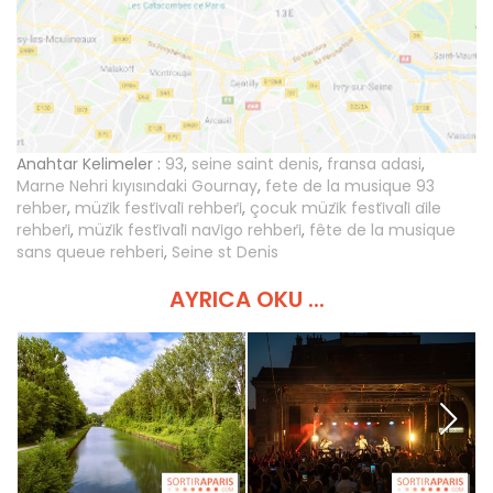
Anahtar Kelimeler :
93
,
seine saint denis
,
fransa adasi
,
Marne Nehri kıyısındaki Gournay
,
fete de la musique 93
rehber
,
müzi̇k festi̇vali̇ rehberi̇
,
çocuk müzi̇k festi̇vali̇ ai̇le
rehberi̇
,
müzi̇k festi̇vali̇ navi̇go rehberi̇
,
fête de la musique
sans queue rehberi
,
Seine st Denis
AYRICA OKU ...