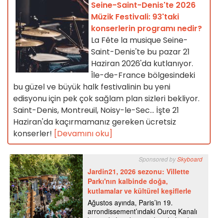
Seine-Saint-Denis'te 2026
Müzik Festivali: 93'taki
konserlerin programı nedir?
La Fête la musique Seine-
Saint-Denis'te bu pazar 21
Haziran 2026'da kutlanıyor.
Île-de-France bölgesindeki
bu güzel ve büyük halk festivalinin bu yeni
edisyonu için pek çok sağlam plan sizleri bekliyor.
Saint-Denis, Montreuil, Noisy-le-Sec... İşte 21
Haziran'da kaçırmamanız gereken ücretsiz
konserler!
[Devamını oku]