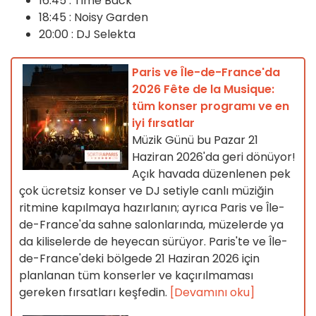
16:45 : Time Back
18:45 : Noisy Garden
20:00 : DJ Selekta
Paris ve Île-de-France'da
2026 Fête de la Musique:
tüm konser programı ve en
iyi fırsatlar
Müzik Günü bu Pazar 21
Haziran 2026'da geri dönüyor!
Açık havada düzenlenen pek
çok ücretsiz konser ve DJ setiyle canlı müziğin
ritmine kapılmaya hazırlanın; ayrıca Paris ve Île-
de-France'da sahne salonlarında, müzelerde ya
da kiliselerde de heyecan sürüyor. Paris'te ve Île-
de-France'deki bölgede 21 Haziran 2026 için
planlanan tüm konserler ve kaçırılmaması
gereken fırsatları keşfedin.
[Devamını oku]