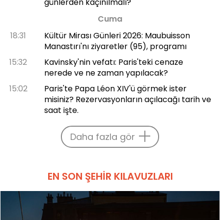
günlerden kaçınılmalı?
Cuma
18:31
Kültür Mirası Günleri 2026: Maubuisson
Manastırı'nı ziyaretler (95), programı
15:32
Kavinsky'nin vefatı: Paris'teki cenaze
nerede ve ne zaman yapılacak?
15:02
Paris'te Papa Léon XIV'ü görmek ister
misiniz? Rezervasyonların açılacağı tarih ve
saat işte.
Daha fazla gör
EN SON ŞEHIR KILAVUZLARI