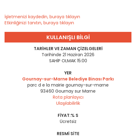
İşletmenizi kaydedin, buraya tıklayın
Etkinliğinizi tanıtın, buraya tıklayın
KULLANIŞLI BILGI
TARIHLER VE ZAMAN ÇIZELGELERI
Tarihinde 21 Haziran 2026
SAHİP OLMAK 15:00
YER
Gournay-sur-Marne Belediye Binası Parkı
parc d e la mairie gournay-sur-marne
93460
Gournay sur Marne
Rota planlayıcı
Ulaşılabilirlik
FIYAT:% S
Ücretsiz
RESMI SITE