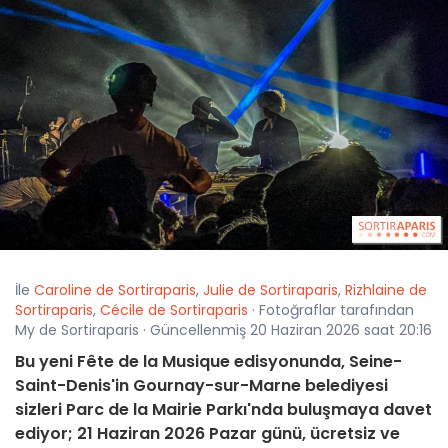
İle
Caroline de Sortiraparis
,
Julie de Sortiraparis
,
Rizhlaine de
Sortiraparis
,
Cécile de Sortiraparis
· Fotoğraflar tarafından
My de Sortiraparis · Güncellenmiş 20 Haziran 2026 saat 20:16
Bu yeni Fête de la Musique edisyonunda, Seine-
Saint-Denis'in Gournay-sur-Marne belediyesi
sizleri Parc de la Mairie Parkı'nda buluşmaya davet
ediyor; 21 Haziran 2026 Pazar günü, ücretsiz ve