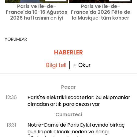
Paris ve Île-de-
Paris ve Île-de-
France'da 10-16 Ağustos
France'da 2026 Fête de
2026 haftasının en iyi
la Musique: tüm konser
fırsatları
programı ve en iyi
fırsatlar
YORUMLAR
HABERLER
Bilgi teli
+ Okur
Pazar
12:36
Paris'te elektrikli scooterlar: bu ekipmanlar
olmadan artık para cezası var
Cumartesi
13:31
Notre-Dame de Paris Eylül ayında birkaç
gün kapalı olacak: neden ve hangi