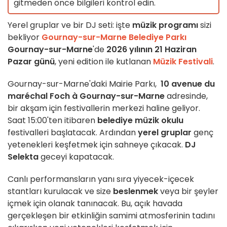
gitmeden önce bilgileri kontrol edin.
Yerel gruplar ve bir DJ seti: işte
müzik programı
sizi
bekliyor
Gournay-sur-Marne Belediye Parkı
Gournay-sur-Marne
'de
2026 yılının 21 Haziran
Pazar günü
, yeni edition ile kutlanan
Müzik Festivali
.
Gournay-sur-Marne'daki Mairie Parkı,
10 avenue du
maréchal Foch à Gournay-sur-Marne
adresinde,
bir akşam için festivallerin merkezi haline geliyor.
Saat 15:00'ten itibaren
belediye müzik okulu
festivalleri başlatacak. Ardından
yerel gruplar
genç
yetenekleri keşfetmek için sahneye çıkacak.
DJ
Selekta
geceyi kapatacak.
Canlı performansların yanı sıra yiyecek-içecek
stantları kurulacak ve size
beslenmek
veya bir şeyler
içmek için olanak tanınacak. Bu, açık havada
gerçekleşen bir etkinliğin samimi atmosferinin tadını