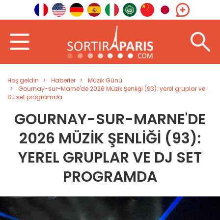
Hoş geldin
Haberler
Müzik Günü
Gournay-sur-Marne'de 2026 Müzik Şenliği (93): yerel gruplar ve
DJ set programda
GOURNAY-SUR-MARNE'DE
2026 MÜZIK ŞENLIĞI (93):
YEREL GRUPLAR VE DJ SET
PROGRAMDA