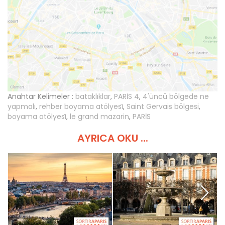
Anahtar Kelimeler :
bataklıklar
,
PARİS 4
,
4'üncü bölgede ne
yapmalı
,
rehber boyama atölyesi̇
,
Saint Gervais bölgesi
,
boyama atölyesi̇
,
le grand mazarin
,
PARİS
AYRICA OKU ...