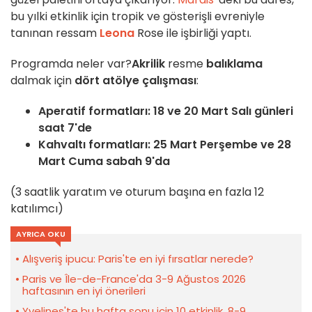
bu yılki etkinlik için tropik ve gösterişli evreniyle
tanınan ressam
Leona
Rose ile işbirliği yaptı.
Programda neler var?
Akrilik
resme
balıklama
dalmak için
dört atölye çalışması
:
Aperatif formatları: 18 ve 20 Mart Salı günleri
saat 7'de
Kahvaltı formatları: 25 Mart Perşembe ve 28
Mart Cuma sabah 9'da
(3 saatlik yaratım ve oturum başına en fazla 12
katılımcı)
AYRICA OKU
Alışveriş ipucu: Paris'te en iyi fırsatlar nerede?
Paris ve Île-de-France'da 3-9 Ağustos 2026
haftasının en iyi önerileri
Yvelines'te bu hafta sonu için 10 etkinlik, 8-9