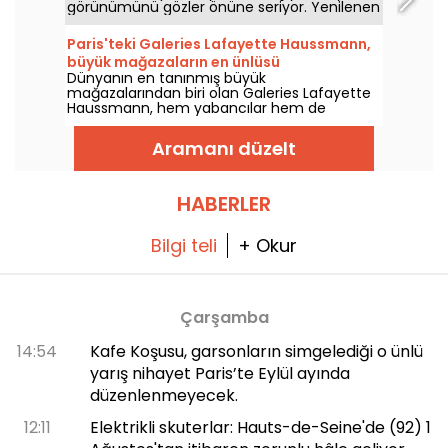
görünümünü gözler önüne seriyor. Yenilenen
ve yeniden tasarlanan bu yeni adres, moda
tutkunlarının yanı sıra gurme bir kafe veya
Paris'teki Galeries Lafayette Haussmann,
rafine bir restoran arayan gurmelere de
büyük mağazaların en ünlüsü
hitap edecek.
Dünyanın en tanınmış büyük
mağazalarından biri olan Galeries Lafayette
Haussmann, hem yabancılar hem de
Parisliler için tartışmasız bir alışveriş mabedi.
Peki bu neden böyle? Mevsimlere göre
Aramanı düzelt
değişen vitrinlerin bolluğu, Art Deco bir bina,
görkemli bir kubbe ve elbette lüks moda,
güzellik ve iç tasarım markalarının kreması!
HABERLER
Bilgi teli
+ Okur
Çarşamba
14:54
Kafe Koşusu, garsonların simgelediği o ünlü
yarış nihayet Paris’te Eylül ayında
düzenlenmeyecek.
12:11
Elektrikli skuterlar: Hauts-de-Seine'de (92) 1