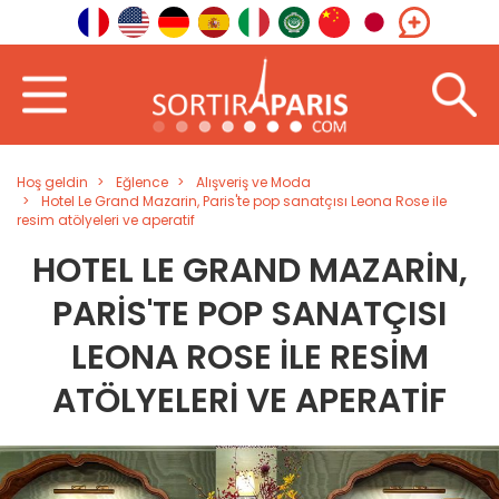
Hoş geldin
Eğlence
Alışveriş ve Moda
Hotel Le Grand Mazarin, Paris'te pop sanatçısı Leona Rose ile
resim atölyeleri ve aperatif
HOTEL LE GRAND MAZARIN,
PARIS'TE POP SANATÇISI
LEONA ROSE ILE RESIM
ATÖLYELERI VE APERATIF