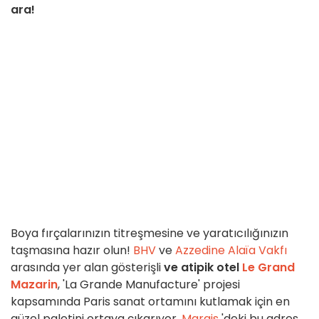
ara!
Boya fırçalarınızın titreşmesine ve yaratıcılığınızın
taşmasına hazır olun!
BHV
ve
Azzedine Alaïa Vakfı
arasında yer alan gösterişli
ve atipik otel
Le Grand
Mazarin
, 'La Grande Manufacture' projesi
kapsamında Paris sanat ortamını kutlamak için en
güzel paletini ortaya çıkarıyor.
Marais
'deki bu adres,