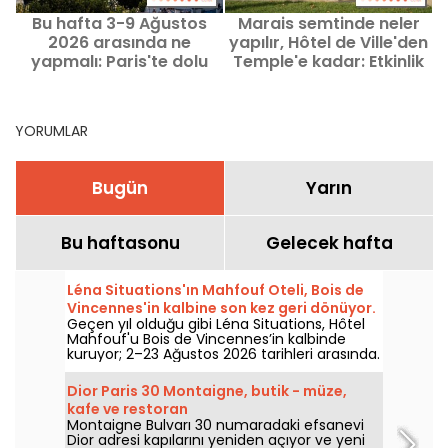
Bu hafta 3-9 Ağustos
Marais semtinde neler
2026 arasında ne
yapılır, Hôtel de Ville'den
yapmalı: Paris'te dolu
Temple'e kadar: Etkinlik
dolu bir hafta için
önerileri ve güzel
b
öneriler
adresler
YORUMLAR
Bugün
Yarın
Bu haftasonu
Gelecek hafta
Léna Situations'ın Mahfouf Oteli, Bois de
Vincennes'in kalbine son kez geri dönüyor.
Geçen yıl olduğu gibi Léna Situations, Hôtel
Mahfouf'u Bois de Vincennes’in kalbinde
kuruyor; 2–23 Ağustos 2026 tarihleri arasında.
Ağustos vlogları, alışveriş, vejetaryen tatlar
ve dinlenmeyle dolu, bir nostalji tadı taşıyan
Dior Paris 30 Montaigne, butik - müze,
serin ve yazlık bir mekan.
kafe ve restoran
Montaigne Bulvarı 30 numaradaki efsanevi
Dior adresi kapılarını yeniden açıyor ve yeni