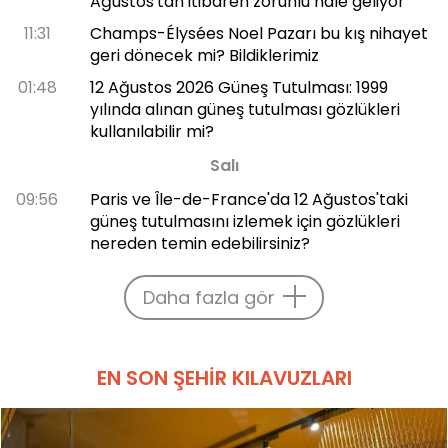
Ağustos'tan itibaren zorunlu hâle geliyor
11:31
Champs-Élysées Noel Pazarı bu kış nihayet
geri dönecek mi? Bildiklerimiz
01:48
12 Ağustos 2026 Güneş Tutulması: 1999
yılında alınan güneş tutulması gözlükleri
kullanılabilir mi?
Salı
09:56
Paris ve Île-de-France'da 12 Ağustos'taki
güneş tutulmasını izlemek için gözlükleri
nereden temin edebilirsiniz?
Daha fazla gör
EN SON ŞEHIR KILAVUZLARI