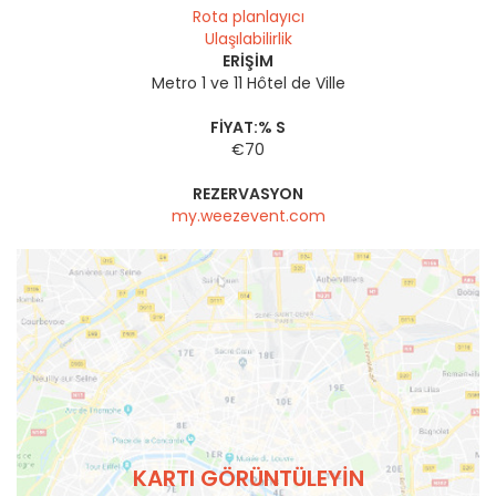
Rota planlayıcı
Ulaşılabilirlik
ERIŞIM
Metro 1 ve 11 Hôtel de Ville
FIYAT:% S
€70
REZERVASYON
my.weezevent.com
KARTI GÖRÜNTÜLEYIN