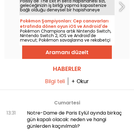
Poissy'de The Exit'in Beta Hapishanesi sizi,
Prison Bêta'yı keşfedin.
geleceğinizin iş birliği yapma kapasitenize
bağlı olduğu deneysel bir hapishaneye
götürüyor. Kaçış temasını özgün bir
senaryoyla saptıran bir görev.
Pokémon Şampiyonları: Cep canavarları
etrafında dönen oyun iOS ve Android'de
Pokémon Champions artık Nintendo Switch,
mevcut
Nintendo Switch 2, iOS ve Android'de
mevcut; Pokémon savaşlarına ve rekabetçi
stratejiye odaklanan bir deneyim sunuyor. Bu
yeni bölüm, konsol sürümünün 8 Nisan
Aramanı düzelt
2026'daki çıkışının ardından mobilde 17
Haziran 2026'da piyasaya sürüldü ve tüm
oyuncu profillerine hitap eden karşılaşmalara
odaklanıyor.
HABERLER
Bilgi teli
+ Okur
Cumartesi
13:31
Notre-Dame de Paris Eylül ayında birkaç
gün kapalı olacak: neden ve hangi
günlerden kaçınılmalı?