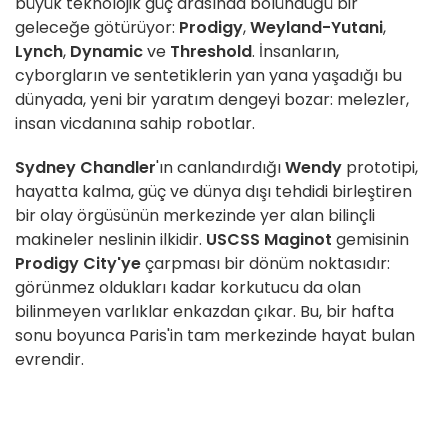
büyük teknolojik güç arasında bölündüğü bir
geleceğe götürüyor:
Prodigy
,
Weyland-Yutani
,
Lynch
,
Dynamic
ve
Threshold
. İnsanların,
cyborgların ve sentetiklerin yan yana yaşadığı bu
dünyada, yeni bir yaratım dengeyi bozar: melezler,
insan vicdanına sahip robotlar.
Sydney Chandler
'ın canlandırdığı
Wendy
prototipi,
hayatta kalma, güç ve dünya dışı tehdidi birleştiren
bir olay örgüsünün merkezinde yer alan bilinçli
makineler neslinin ilkidir.
USCSS Maginot
gemisinin
Prodigy City'ye
çarpması bir dönüm noktasıdır:
görünmez oldukları kadar korkutucu da olan
bilinmeyen varlıklar enkazdan çıkar. Bu, bir hafta
sonu boyunca Paris'in tam merkezinde hayat bulan
evrendir.