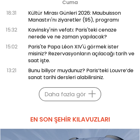
Cuma
18:31
Kültür Mirası Günleri 2026: Maubuisson
Manastırı'nı ziyaretler (95), programı
15:32
Kavinsky'nin vefatı: Paris'teki cenaze
nerede ve ne zaman yapılacak?
15:02
Paris'te Papa Léon XIV'ü görmek ister
misiniz? Rezervasyonların açılacağı tarih ve
saat işte.
13:21
Bunu biliyor muydunuz? Paris’teki Louvre’de
sanat tarihi dersleri alabilirsiniz.
Daha fazla gör
EN SON ŞEHIR KILAVUZLARI