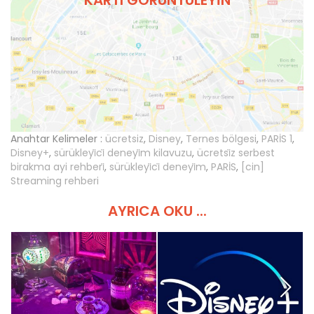
Anahtar Kelimeler :
ücretsiz
,
Disney
,
Ternes bölgesi
,
PARİS 1
,
Disney+
,
sürükleyi̇ci̇ deneyi̇m kilavuzu
,
ücretsi̇z serbest
birakma ayi rehberi̇
,
sürükleyi̇ci̇ deneyi̇m
,
PARİS
,
[cin]
Streaming rehberi
AYRICA OKU ...