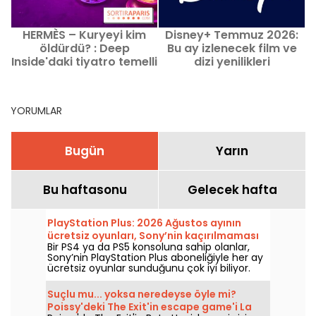
HERMÈS – Kuryeyi kim
Disney+ Temmuz 2026:
öldürdü? : Deep
Bu ay izlenecek film ve
Inside'daki tiyatro temelli
dizi yenilikleri
soruşturma deneyimi –
bizim görüşümüz
YORUMLAR
Bugün
Yarın
Bu haftasonu
Gelecek hafta
PlayStation Plus: 2026 Ağustos ayının
ücretsiz oyunları, Sony’nin kaçırılmaması
Bir PS4 ya da PS5 konsoluna sahip olanlar,
gereken hediyeleri
Sony’nin PlayStation Plus aboneliğiyle her ay
ücretsiz oyunlar sunduğunu çok iyi biliyor.
Peki Ağustos 2026’da hangi oyunlar ücretsiz?
Bu ayın seçkisini inceleyin.
Suçlu mu... yoksa neredeyse öyle mi?
Poissy'deki The Exit'in escape game'i La