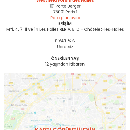
Westfield Forum des Halles
101 Porte Berger
75001
Paris 1
Rota planlayıcı
ERIŞIM
M°1, 4, 7, 11 ve 14 Les Halles RER A, B, D - Châtelet-les-Halles
FIYAT:% S
Ücretsiz
ÖNERILEN YAŞ
12 yaşından itibaren
KARTI GÖRÜNTÜLEYIN