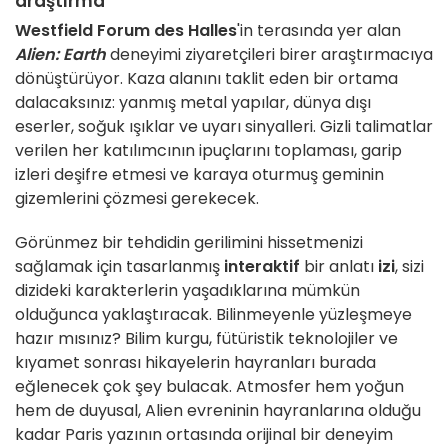
araştırma
Westfield Forum des Halles
'in terasında yer alan
Alien: Earth
deneyimi ziyaretçileri birer araştırmacıya
dönüştürüyor. Kaza alanını taklit eden bir ortama
dalacaksınız: yanmış metal yapılar, dünya dışı
eserler, soğuk ışıklar ve uyarı sinyalleri. Gizli talimatlar
verilen her katılımcının ipuçlarını toplaması, garip
izleri deşifre etmesi ve karaya oturmuş geminin
gizemlerini çözmesi gerekecek.
Görünmez bir tehdidin gerilimini hissetmenizi
sağlamak için tasarlanmış
interaktif
bir anlatı
izi
, sizi
dizideki karakterlerin yaşadıklarına mümkün
olduğunca yaklaştıracak. Bilinmeyenle yüzleşmeye
hazır mısınız? Bilim kurgu, fütüristik teknolojiler ve
kıyamet sonrası hikayelerin hayranları burada
eğlenecek çok şey bulacak. Atmosfer hem yoğun
hem de duyusal, Alien evreninin hayranlarına olduğu
kadar Paris yazının ortasında orijinal bir deneyim