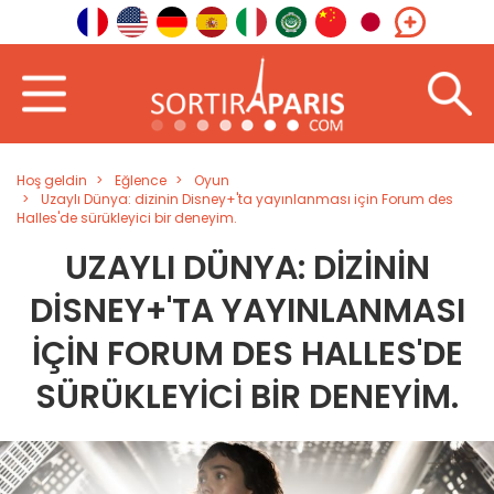
Hoş geldin
Eğlence
Oyun
Uzaylı Dünya: dizinin Disney+'ta yayınlanması için Forum des
Halles'de sürükleyici bir deneyim.
UZAYLI DÜNYA: DIZININ
DISNEY+'TA YAYINLANMASI
IÇIN FORUM DES HALLES'DE
SÜRÜKLEYICI BIR DENEYIM.