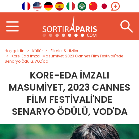
Hoş geldin
Kültür
Filmler & diziler
Kore-Eda imzalı Masumiyet, 2023 Cannes Film Festivali'nde
Senaryo Ödülü, VOD'da
KORE-EDA IMZALI
MASUMIYET, 2023 CANNES
FILM FESTIVALI'NDE
SENARYO ÖDÜLÜ, VOD'DA