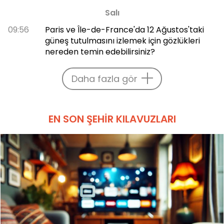
Salı
09:56
Paris ve Île-de-France'da 12 Ağustos'taki
güneş tutulmasını izlemek için gözlükleri
nereden temin edebilirsiniz?
Daha fazla gör
EN SON ŞEHIR KILAVUZLARI