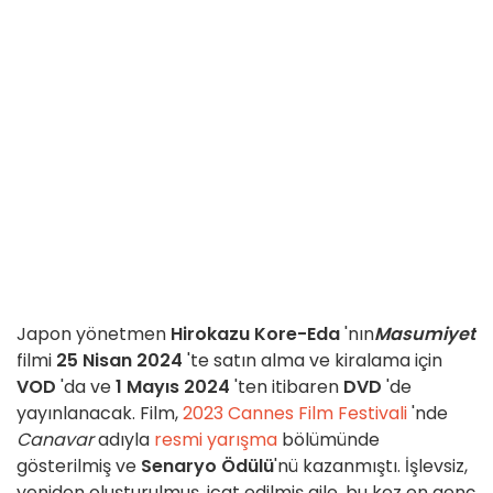
Japon yönetmen
Hirokazu Kore-Eda
'nın
Masumiyet
filmi
25 Nisan 2024
'te satın alma ve kiralama için
VOD
'da ve
1 Mayıs 2024
'ten itibaren
DVD
'de
yayınlanacak. Film,
2023 Cannes Film Festivali
'nde
Canavar
adıyla
resmi yarışma
bölümünde
gösterilmiş ve
Senaryo Ödülü
'nü kazanmıştı. İşlevsiz,
yeniden oluşturulmuş, icat edilmiş aile, bu kez en genç