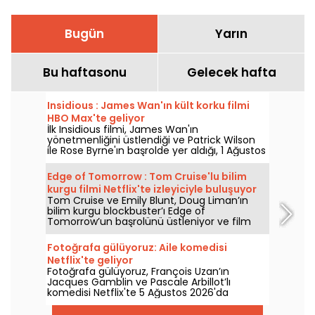
Bugün
Yarın
Bu haftasonu
Gelecek hafta
Insidious : James Wan'ın kült korku filmi
HBO Max'te geliyor
İlk Insidious filmi, James Wan'ın
yönetmenliğini üstlendiği ve Patrick Wilson
ile Rose Byrne'ın başrolde yer aldığı, 1 Ağustos
2026'da HBO Max'e katılıyor.
Edge of Tomorrow : Tom Cruise'lu bilim
kurgu filmi Netflix'te izleyiciyle buluşuyor
Tom Cruise ve Emily Blunt, Doug Liman’ın
bilim kurgu blockbuster’ı Edge of
Tomorrow’un başrolünü üstleniyor ve film
Netflix’te 6 Ağustos 2026’dan itibaren
izlenebilecek.
Fotoğrafa gülüyoruz: Aile komedisi
Netflix'te geliyor
Fotoğrafa gülüyoruz, François Uzan’ın
Jacques Gamblin ve Pascale Arbillot’lı
komedisi Netflix'te 5 Ağustos 2026'da
izleyiciyle buluşuyor.