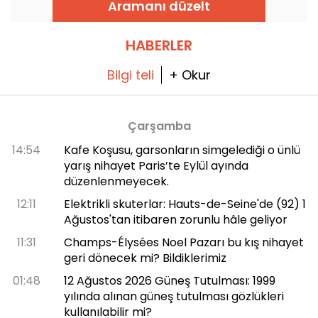
Aramanı düzelt
HABERLER
Bilgi teli
+ Okur
Çarşamba
14:54
Kafe Koşusu, garsonların simgelediği o ünlü
yarış nihayet Paris’te Eylül ayında
düzenlenmeyecek.
12:11
Elektrikli skuterlar: Hauts-de-Seine'de (92) 1
Ağustos'tan itibaren zorunlu hâle geliyor
11:31
Champs-Élysées Noel Pazarı bu kış nihayet
geri dönecek mi? Bildiklerimiz
01:48
12 Ağustos 2026 Güneş Tutulması: 1999
yılında alınan güneş tutulması gözlükleri
kullanılabilir mi?