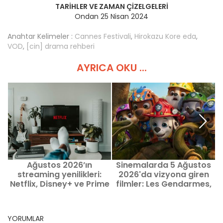
TARIHLER VE ZAMAN ÇIZELGELERI
Ondan 25 Nisan 2024
Anahtar Kelimeler :
Cannes Festivali
,
Hirokazu Kore eda
,
VOD
,
[cin] drama rehberi
AYRICA OKU ...
Ağustos 2026’ın
Sinemalarda 5 Ağustos
streaming yenilikleri:
2026'da vizyona giren
F
Netflix, Disney+ ve Prime
filmler: Les Gendarmes,
n
Video’da izlenecek film
La Pat’ Patrouille ve
ve diziler
Kyma
YORUMLAR