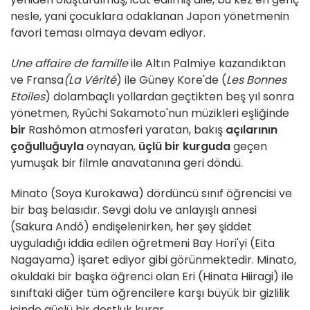
nesle, yani çocuklara odaklanan Japon yönetmenin
favori teması olmaya devam ediyor.
Une affaire de famille
ile Altın Palmiye kazandıktan
ve Fransa
(La Vérité
) ile Güney Kore'de (
Les Bonnes
Etoiles
) dolambaçlı yollardan geçtikten beş yıl sonra
yönetmen, Ryûchi Sakamoto'nun müzikleri eşliğinde
bir
Rashômon atmosferi yaratan, bakış
açılarının
çoğulluğuyla
oynayan,
üçlü bir kurguda
geçen
yumuşak bir filmle anavatanına geri döndü.
Minato (Soya Kurokawa) dördüncü sınıf öğrencisi ve
bir baş belasıdır. Sevgi dolu ve anlayışlı annesi
(Sakura Andô) endişelenirken, her şey şiddet
uyguladığı iddia edilen öğretmeni Bay Hori'yi (Eita
Nagayama) işaret ediyor gibi görünmektedir. Minato,
okuldaki bir başka öğrenci olan Eri (Hinata Hiiragi) ile
sınıftaki diğer tüm öğrencilere karşı büyük bir gizlilik
içinde güçlü bir dostluk kurar.