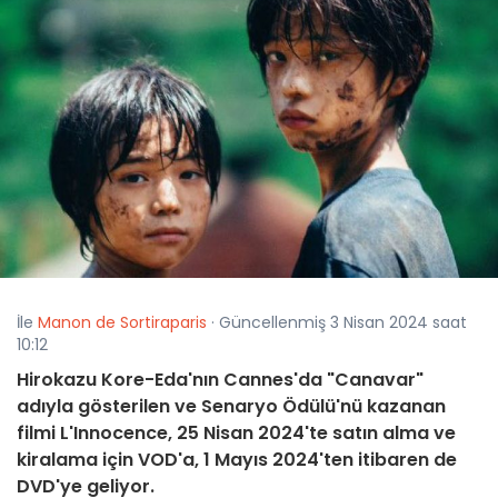
İle
Manon de Sortiraparis
· Güncellenmiş 3 Nisan 2024 saat
10:12
Hirokazu Kore-Eda'nın Cannes'da "Canavar"
adıyla gösterilen ve Senaryo Ödülü'nü kazanan
filmi L'Innocence, 25 Nisan 2024'te satın alma ve
kiralama için VOD'a, 1 Mayıs 2024'ten itibaren de
DVD'ye geliyor.