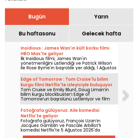
Kaçırılmaması gereken
etkinlikler
Bugün
Yarın
Bu haftasonu
Gelecek hafta
Insidious : James Wan'ın kült korku filmi
HBO Max'te geliyor
İlk Insidious filmi, James Wan'ın
yönetmenliğini üstlendiği ve Patrick Wilson
ile Rose Byrne'ın başrolde yer aldığı, 1 Ağustos
2026'da HBO Max'e katılıyor.
Edge of Tomorrow : Tom Cruise'lu bilim
kurgu filmi Netflix'te izleyiciyle buluşuyor
Tom Cruise ve Emily Blunt, Doug Liman’ın
bilim kurgu blockbuster’ı Edge of
Tomorrow’un başrolünü üstleniyor ve film
Netflix’te 6 Ağustos 2026’dan itibaren
izlenebilecek.
Fotoğrafa gülüyoruz: Aile komedisi
Netflix'te geliyor
Fotoğrafa gülüyoruz, François Uzan’ın
Jacques Gamblin ve Pascale Arbillot’lı
komedisi Netflix'te 5 Ağustos 2026'da
izleyiciyle buluşuyor.