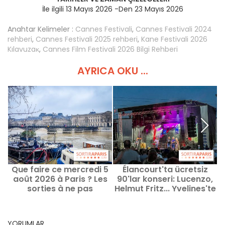
İle ilgili 13 Mayıs 2026 -Den 23 Mayıs 2026
Anahtar Kelimeler :
Cannes Festivali
,
Cannes Festivali 2024
rehberi
,
Cannes Festivali 2025 rehberi
,
Kane Festivali 2026
Kılavuzaĸ
,
Cannes Film Festivali 2026 Bilgi Rehberi
AYRICA OKU ...
Que faire ce mercredi 5
Élancourt'ta ücretsiz
W
août 2026 à Paris ? Les
90'lar konseri: Lucenzo,
sorties à ne pas
Helmut Fritz... Yvelines'te
manquer Paris'te bu
Çarşamba 5 Ağustos
2026'da neler yapılır?
YORUMLAR