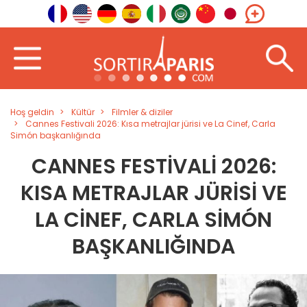
Hoş geldin
Kültür
Filmler & diziler
Cannes Festivali 2026: Kısa metrajlar jürisi ve La Cinef, Carla
Simón başkanlığında
CANNES FESTIVALI 2026:
KISA METRAJLAR JÜRISI VE
LA CINEF, CARLA SIMÓN
BAŞKANLIĞINDA