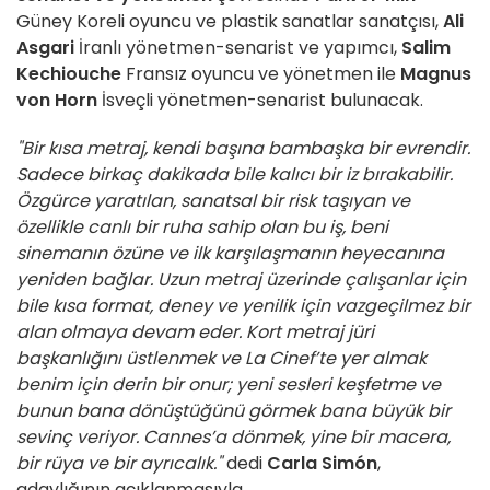
Güney Koreli oyuncu ve plastik sanatlar sanatçısı,
Ali
Asgari
İranlı yönetmen-senarist ve yapımcı,
Salim
Kechiouche
Fransız oyuncu ve yönetmen ile
Magnus
von Horn
İsveçli yönetmen-senarist bulunacak.
"Bir kısa metraj, kendi başına bambaşka bir evrendir.
Sadece birkaç dakikada bile kalıcı bir iz bırakabilir.
Özgürce yaratılan, sanatsal bir risk taşıyan ve
özellikle canlı bir ruha sahip olan bu iş, beni
sinemanın özüne ve ilk karşılaşmanın heyecanına
yeniden bağlar. Uzun metraj üzerinde çalışanlar için
bile kısa format, deney ve yenilik için vazgeçilmez bir
alan olmaya devam eder. Kort metraj jüri
başkanlığını üstlenmek ve La Cinef’te yer almak
benim için derin bir onur; yeni sesleri keşfetme ve
bunun bana dönüştüğünü görmek bana büyük bir
sevinç veriyor. Cannes’a dönmek, yine bir macera,
bir rüya ve bir ayrıcalık."
dedi
Carla Simón
,
adaylığının açıklanmasıyla.