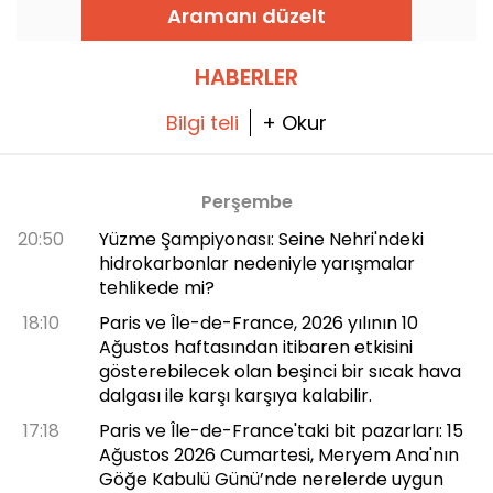
Aramanı düzelt
HABERLER
Bilgi teli
+ Okur
Perşembe
20:50
Yüzme Şampiyonası: Seine Nehri'ndeki
hidrokarbonlar nedeniyle yarışmalar
tehlikede mi?
18:10
Paris ve Île-de-France, 2026 yılının 10
Ağustos haftasından itibaren etkisini
gösterebilecek olan beşinci bir sıcak hava
dalgası ile karşı karşıya kalabilir.
17:18
Paris ve Île-de-France'taki bit pazarları: 15
Ağustos 2026 Cumartesi, Meryem Ana'nın
Göğe Kabulü Günü’nde nerelerde uygun