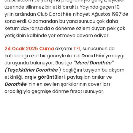
üzerinde silinmez bir etki bıraktı. Yayında geçen 10
yılın ardından Club Dorothée nihayet Ağustos 1997'de
sona erdi. O zamandan bu yana sunucu çok daha
ketum davransa da o döneme özlem duyan pek çok
yetişkinin kalbinde yer etmeye devam ediyor.
24 Ocak 2025 Cuma
akşamı
TF1
, sunucunun da
katılacağı özel bir geceyle ikonik
Dorothée
'ye saygı
duruşunda bulunuyor
.
Basitçe
"Merci Dorothée"
(Teşekkürler Dorothée
) başlığını taşıyan bu akşam
etkinliği,
arşiv görüntüleri
, paylaşılan anılar ve
Dorothée
'nin en sevilen şarkılarının cover'ları
aracılığıyla geçmişe dönme fırsatı sunuyor.