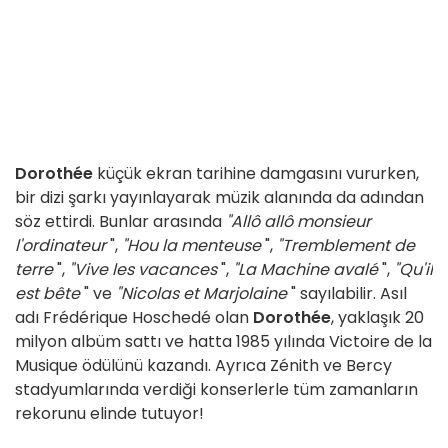
Dorothée
küçük ekran tarihine damgasını vururken,
bir dizi şarkı yayınlayarak müzik alanında da adından
söz ettirdi. Bunlar arasında
"Allô allô monsieur
l'ordinateur
",
"Hou la menteuse
",
"Tremblement de
terre
",
"Vive les vacances
",
"La Machine avalé
",
"Qu'il
est bête
" ve
"Nicolas et Marjolaine
" sayılabilir. Asıl
adı Frédérique Hoschedé olan
Dorothée
, yaklaşık 20
milyon albüm sattı ve hatta 1985 yılında Victoire de la
Musique ödülünü kazandı. Ayrıca Zénith ve Bercy
stadyumlarında verdiği konserlerle tüm zamanların
rekorunu elinde tutuyor!