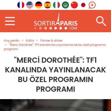
Hoş geldin
Kültür
Filmler & diziler
"Merci Dorothée": TF1 kanalında yayınlanacak bu özel programın
programı
"MERCI DOROTHÉE": TF1
KANALINDA YAYINLANACAK
BU ÖZEL PROGRAMIN
PROGRAMI