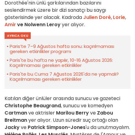
Dorothée'nin ünlü şarkılarından bazılarını
seslendirmek üzere bir dizi sanatçı bu saygı
gösterisinde yer alacak. Kadroda
Julien Doré
,
Lorie
,
Amir
ve
Nolwenn Leroy
yer alıyor.
AYRICA OKU
Paris’te 7–9 Ağustos hafta sonu: kaçırılmaması
gereken etkinlikler programı
Paris'te bu hafta ne yapılır, 10-16 Ağustos 2026:
Kaçırılmaması gereken etkinlikler
Paris'te bu Cuma 7 Ağustos 2026'da ne yapmalı?
Kaçırılmaması gereken etkinlikler
Katılan diğer ünlüler arasında sunucu ve gazeteci
Christophe Beaugrand
, sunucu ve komedyen
Cartman
ve aktrisler
Marilou Berry
ve
Zabou
Breitman
yer alıyor. Uzun süredir suç ortağı olan
Jacky
ve
Patrick Simpson-Jones
'u da unutmayalım.
Hélène Rollès
,
Les Musclés
, Mystères de l'Amour ve