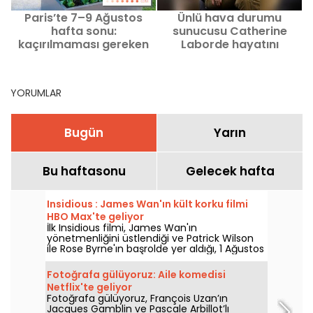
Paris’te 7–9 Ağustos
Ünlü hava durumu
hafta sonu:
sunucusu Catherine
kaçırılmaması gereken
Laborde hayatını
etkinlikler programı
kaybetti
YORUMLAR
Bugün
Yarın
Bu haftasonu
Gelecek hafta
Insidious : James Wan'ın kült korku filmi
HBO Max'te geliyor
İlk Insidious filmi, James Wan'ın
yönetmenliğini üstlendiği ve Patrick Wilson
ile Rose Byrne'ın başrolde yer aldığı, 1 Ağustos
2026'da HBO Max'e katılıyor.
Fotoğrafa gülüyoruz: Aile komedisi
Netflix'te geliyor
Fotoğrafa gülüyoruz, François Uzan’ın
Jacques Gamblin ve Pascale Arbillot’lı