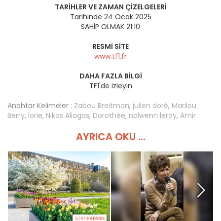
TARIHLER VE ZAMAN ÇIZELGELERI
Tarihinde 24 Ocak 2025
SAHİP OLMAK 21:10
RESMI SITE
www.tf1.fr
DAHA FAZLA BILGI
TF1'de izleyin
Anahtar Kelimeler :
Zabou Breitman
,
julien doré
,
Marilou
Berry
,
lorie
,
Nikos Aliagas
,
Dorothée
,
nolwenn leroy
,
Amir
AYRICA OKU ...