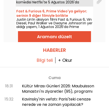
komedisi Netflix'te 5 Ağustos 2026'da
izleyiciyle buluşuyor.
Fast & Furious 6, Prime Video'ya geliyor;
serinin 9 diğer filmiyle birlikte
Justin Lin’in aksiyon filmi Fast & Furious 6, Vin
Diesel, Paul Walker ve Dwayne Johnson’ın yer
aldığı yapım, 1 Ağustos 2026’da Prime
Video’da izleyicilerle buluşuyor; serinin birçok
bölümünü de beraberinde getiriyor.
Aramanı düzelt
HABERLER
Bilgi teli
+ Okur
Cuma
18:31
Kültür Mirası Günleri 2026: Maubuisson
Manastırı'nı ziyaretler (95), programı
15:32
Kavinsky'nin vefatı: Paris'teki cenaze
nerede ve ne zaman yapılacak?