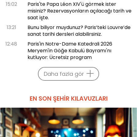
15:02
Paris'te Papa Léon XIV'ü görmek ister
misiniz? Rezervasyonların açılacağı tarih ve
saat işte.
13:21
Bunu biliyor muydunuz? Paris’teki Louvre’de
sanat tarihi dersleri alabilirsiniz.
12:48
Paris'in Notre-Dame Katedrali 2026
Meryem'in Göğe Kabulü Bayramı'nı
kutluyor: Ücretsiz program
Daha fazla gör
EN SON ŞEHIR KILAVUZLARI