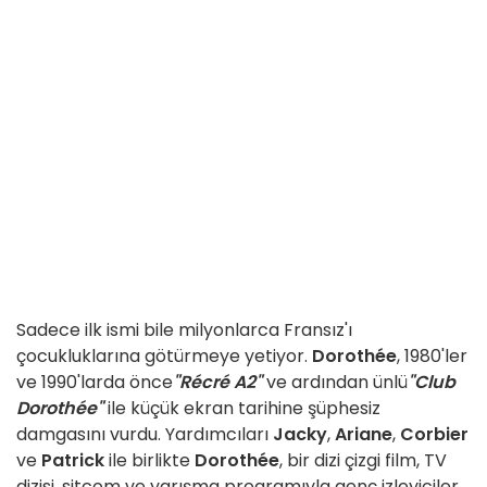
Sadece ilk ismi bile milyonlarca Fransız'ı
çocukluklarına götürmeye yetiyor.
Dorothée
, 1980'ler
ve 1990'larda önce
"Récré A2"
ve ardından ünlü
"Club
Dorothée"
ile küçük ekran tarihine şüphesiz
damgasını vurdu. Yardımcıları
Jacky
,
Ariane
,
Corbier
ve
Patrick
ile birlikte
Dorothée
, bir dizi çizgi film, TV
dizisi, sitcom ve yarışma programıyla genç izleyiciler