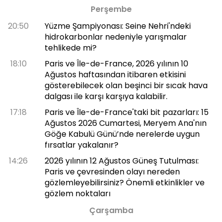
Perşembe
20:50
Yüzme Şampiyonası: Seine Nehri'ndeki
hidrokarbonlar nedeniyle yarışmalar
tehlikede mi?
18:10
Paris ve Île-de-France, 2026 yılının 10
Ağustos haftasından itibaren etkisini
gösterebilecek olan beşinci bir sıcak hava
dalgası ile karşı karşıya kalabilir.
17:18
Paris ve Île-de-France'taki bit pazarları: 15
Ağustos 2026 Cumartesi, Meryem Ana'nın
Göğe Kabulü Günü’nde nerelerde uygun
fırsatlar yakalanır?
14:26
2026 yılının 12 Ağustos Güneş Tutulması:
Paris ve çevresinden olayı nereden
gözlemleyebilirsiniz? Önemli etkinlikler ve
gözlem noktaları
Çarşamba