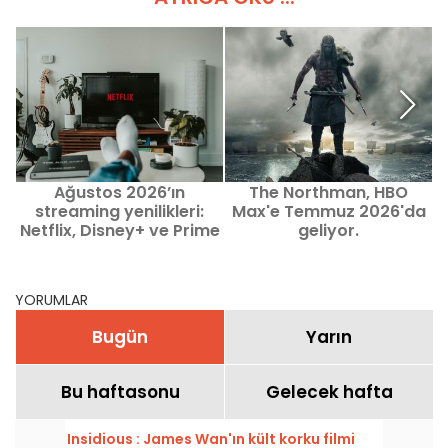
Ağustos 2026’ın
The Northman, HBO
J
streaming yenilikleri:
Max'e Temmuz 2026'da
Netflix, Disney+ ve Prime
geliyor.
Video’da izlenecek film
ve diziler
YORUMLAR
Bugün
Yarın
Bu haftasonu
Gelecek hafta
Insidious : James Wan'ın kült korku filmi