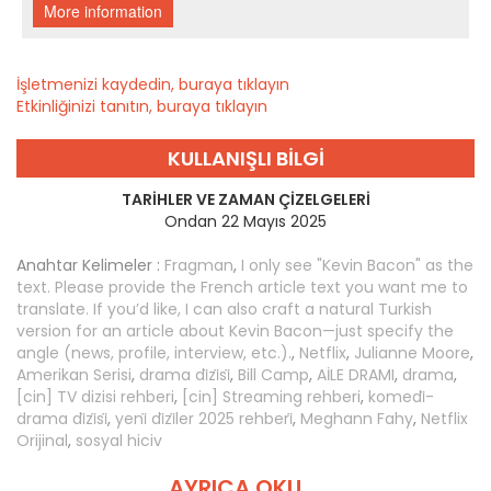
İşletmenizi kaydedin, buraya tıklayın
Etkinliğinizi tanıtın, buraya tıklayın
KULLANIŞLI BILGI
TARIHLER VE ZAMAN ÇIZELGELERI
Ondan 22 Mayıs 2025
Anahtar Kelimeler :
Fragman
,
I only see "Kevin Bacon" as the
text. Please provide the French article text you want me to
translate. If you’d like, I can also craft a natural Turkish
version for an article about Kevin Bacon—just specify the
angle (news, profile, interview, etc.).
,
Netflix
,
Julianne Moore
,
Amerikan Serisi
,
drama di̇zi̇si̇
,
Bill Camp
,
AİLE DRAMI
,
drama
,
[cin] TV dizisi rehberi
,
[cin] Streaming rehberi
,
komedi̇-
drama di̇zi̇si̇
,
yeni̇ di̇zi̇ler 2025 rehberi̇
,
Meghann Fahy
,
Netflix
Orijinal
,
sosyal hiciv
AYRICA OKU ...