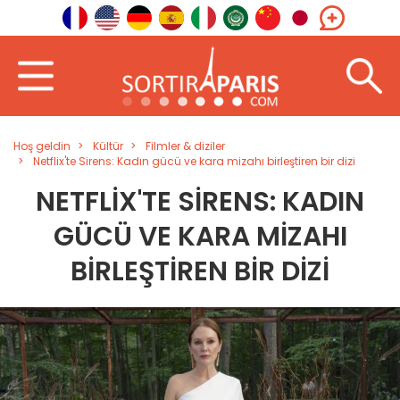
Hoş geldin
Kültür
Filmler & diziler
Netflix'te Sirens: Kadın gücü ve kara mizahı birleştiren bir dizi
NETFLIX'TE SIRENS: KADIN
GÜCÜ VE KARA MIZAHI
BIRLEŞTIREN BIR DIZI