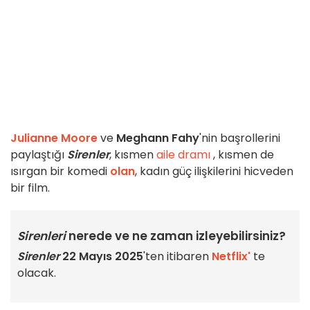
Julianne Moore
ve
Meghann Fahy
'nin başrollerini
paylaştığı
Sirenler
, kısmen
aile dramı
, kısmen de
ısırgan bir komedi
olan
, kadın güç ilişkilerini hicveden
bir film.
Sirenleri
nerede ve ne zaman izleyebilirsiniz?
Sirenler
22 Mayıs 2025
'ten itibaren
Netflix'
te
olacak.