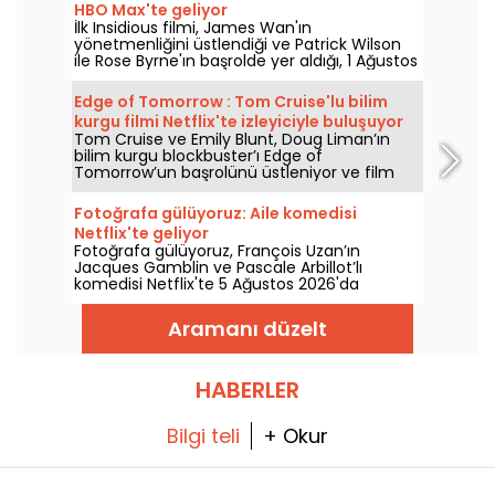
HBO Max'te geliyor
İlk Insidious filmi, James Wan'ın
yönetmenliğini üstlendiği ve Patrick Wilson
ile Rose Byrne'ın başrolde yer aldığı, 1 Ağustos
2026'da HBO Max'e katılıyor.
Edge of Tomorrow : Tom Cruise'lu bilim
kurgu filmi Netflix'te izleyiciyle buluşuyor
Tom Cruise ve Emily Blunt, Doug Liman’ın
bilim kurgu blockbuster’ı Edge of
Tomorrow’un başrolünü üstleniyor ve film
Netflix’te 6 Ağustos 2026’dan itibaren
izlenebilecek.
Fotoğrafa gülüyoruz: Aile komedisi
Netflix'te geliyor
Fotoğrafa gülüyoruz, François Uzan’ın
Jacques Gamblin ve Pascale Arbillot’lı
komedisi Netflix'te 5 Ağustos 2026'da
izleyiciyle buluşuyor.
Aramanı düzelt
HABERLER
Bilgi teli
+ Okur