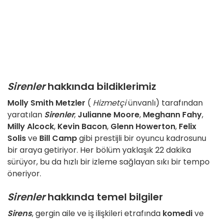
Sirenler
hakkında bildiklerimiz
Molly Smith Metzler
(
Hizmetçi
ünvanlı) tarafından
yaratılan
Sirenler
,
Julianne Moore
,
Meghann Fahy
,
Milly Alcock
,
Kevin Bacon
,
Glenn Howerton
,
Felix
Solis
ve
Bill Camp
gibi prestijli bir oyuncu kadrosunu
bir araya getiriyor. Her bölüm yaklaşık 22 dakika
sürüyor, bu da hızlı bir izleme sağlayan sıkı bir tempo
öneriyor.
Sirenler
hakkında temel bilgiler
Sirens
, gergin aile ve iş ilişkileri etrafında
komedi
ve