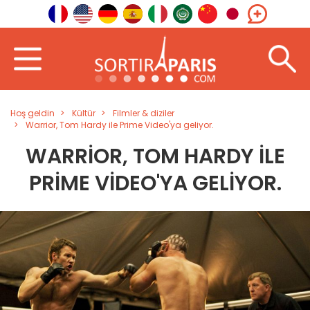
Hoş geldin
Kültür
Filmler & diziler
Warrior, Tom Hardy ile Prime Video'ya geliyor.
WARRIOR, TOM HARDY ILE
PRIME VIDEO'YA GELIYOR.