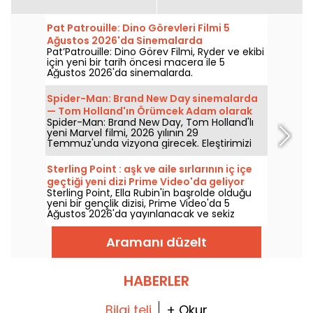
Pat Patrouille: Dino Görevleri Filmi 5
Ağustos 2026'da Sinemalarda
Pat’Patrouille: Dino Görev Filmi, Ryder ve ekibi
için yeni bir tarih öncesi macera ile 5
Ağustos 2026'da sinemalarda.
Spider-Man: Brand New Day sinemalarda
— Tom Holland'ın Örümcek Adam olarak
Spider-Man: Brand New Day, Tom Holland'lı
dönüşüne dair spoiler içermeyen
yeni Marvel filmi, 2026 yılının 29
incelememiz
Temmuz'unda vizyona girecek. Eleştirimizi
keşfedin!
Sterling Point : aşk ve aile sırlarının iç içe
geçtiği yeni dizi Prime Video'da geliyor
Sterling Point, Ella Rubin'in başrolde olduğu
yeni bir gençlik dizisi, Prime Video'da 5
Ağustos 2026'da yayınlanacak ve sekiz
bölümden oluşuyor.
Aramanı düzelt
HABERLER
Bilgi teli
+ Okur