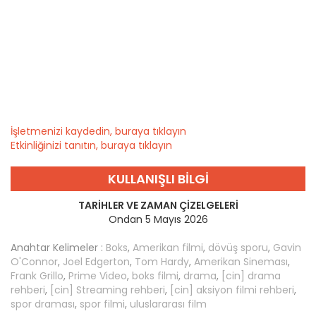
İşletmenizi kaydedin, buraya tıklayın
Etkinliğinizi tanıtın, buraya tıklayın
KULLANIŞLI BILGI
TARIHLER VE ZAMAN ÇIZELGELERI
Ondan 5 Mayıs 2026
Anahtar Kelimeler :
Boks
,
Amerikan filmi
,
dövüş sporu
,
Gavin
O'Connor
,
Joel Edgerton
,
Tom Hardy
,
Amerikan Sineması
,
Frank Grillo
,
Prime Video
,
boks filmi
,
drama
,
[cin] drama
rehberi
,
[cin] Streaming rehberi
,
[cin] aksiyon filmi rehberi
,
spor draması
,
spor filmi
,
uluslararası film