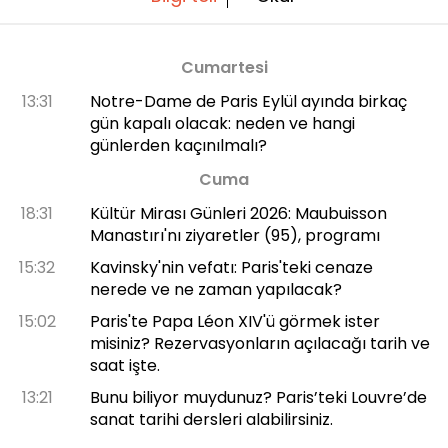
Cumartesi
13:31
Notre-Dame de Paris Eylül ayında birkaç
gün kapalı olacak: neden ve hangi
günlerden kaçınılmalı?
Cuma
18:31
Kültür Mirası Günleri 2026: Maubuisson
Manastırı'nı ziyaretler (95), programı
15:32
Kavinsky'nin vefatı: Paris'teki cenaze
nerede ve ne zaman yapılacak?
15:02
Paris'te Papa Léon XIV'ü görmek ister
misiniz? Rezervasyonların açılacağı tarih ve
saat işte.
13:21
Bunu biliyor muydunuz? Paris’teki Louvre’de
sanat tarihi dersleri alabilirsiniz.