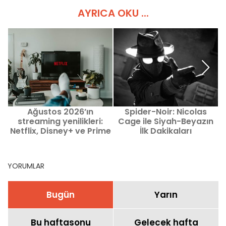
AYRICA OKU ...
Ağustos 2026’ın
Spider-Noir: Nicolas
O
streaming yenilikleri:
Cage ile Siyah-Beyazın
Netflix, Disney+ ve Prime
İlk Dakikaları
Video’da izlenecek film
ve diziler
YORUMLAR
Bugün
Yarın
Bu haftasonu
Gelecek hafta