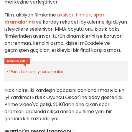
merkezine yerleştiriyor.
Film, aksiyon filmlerine
aksiyon filmleri
,
spor
dramalarına
ve kardeş rekabeti öykülerine ilgi duyan
izleyicilere sesleniyor. MMA boyutu onu klasik boks
filmlerinden ayırıyor, türün dinamiklerini ise koruyor:
antrenman, kendini aşma, kişisel mücadele ve
geçmişten güç alan, etkileyici bir final karşılaşması.
AYRICA OKU
Paris'teki en iyi sinemalar
Nick Nolte, iki kardeşin babasını canlandırmasıyla En
İyi Yardımcı Erkek Oyuncu Oscar'ına aday gösterildi.
Prime Video'ya gelişi, 2010'ların öne çıkan spor
dramları arasında sıkça anılan bu filme yeni bir
görünürlük kazandırıyor.
Warrior'ın resmi fragmanı :