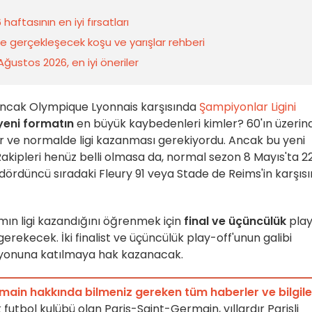
aftasının en iyi fırsatları
de gerçekleşecek koşu ve yarışlar rehberi
 Ağustos 2026, en iyi öneriler
ncak Olympique Lyonnais karşısında
Şampiyonlar Ligini
yeni formatın
en büyük kaybedenleri kimler? 60'ın üzerin
yor ve normalde ligi kazanması gerekiyordu. Ancak bu yeni
 Rakipleri henüz belli olmasa da, normal sezon 8 Mayıs'ta 22
ördüncü sıradaki Fleury 91 veya Stade de Reims'in karşıs
ımın ligi kazandığını öğrenmek için
final ve üçüncülük
pla
erekecek. İki finalist ve üçüncülük play-off'unun galibi
disyonuna katılmaya hak kazanacak.
main hakkında bilmeniz gereken tüm haberler ve bilgile
futbol kulübü olan Paris-Saint-Germain, yıllardır Parisli