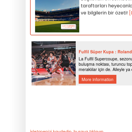
taraftarları heyecanl
ve bilgilerin bir özeti!
[
İşletmenizi kaydedin, buraya tıklayın