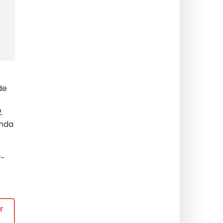
de
.
ında
y-
r