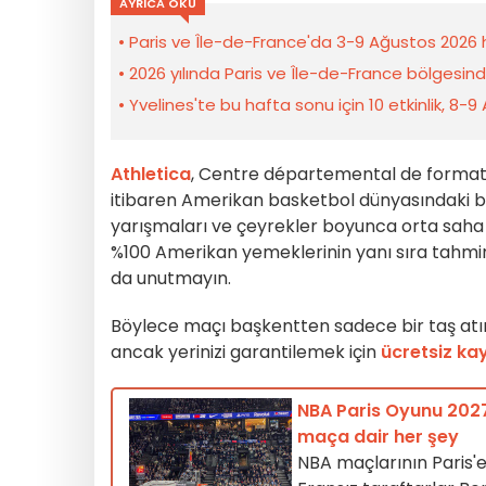
AYRICA OKU
Paris ve Île-de-France'da 3-9 Ağustos 2026 ha
2026 yılında Paris ve Île-de-France bölgesin
Yvelines'te bu hafta sonu için 10 etkinlik, 8-9
Athletica
, Centre départemental de formatio
itibaren Amerikan basketbol dünyasındaki bu 
yarışmaları ve çeyrekler boyunca orta saha ve
%100 Amerikan yemeklerinin yanı sıra tahmin 
da unutmayın.
Böylece maçı başkentten sadece bir taş atımı 
ancak yerinizi garantilemek için
ücretsiz kay
NBA Paris Oyunu 2027
maça dair her şey
NBA maçlarının Paris'