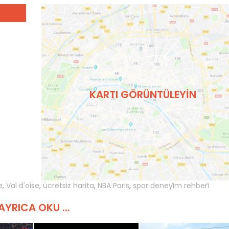
KARTI GÖRÜNTÜLEYIN
e
,
Val d'oise
,
ücretsiz harita
,
NBA Paris
,
spor deneyi̇m rehberi̇
AYRICA OKU ...