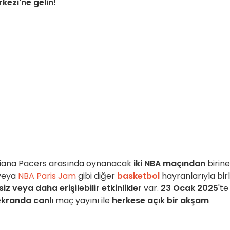
ezi'ne gelin!
ndiana Pacers arasında oynanacak
iki NBA maçından
birine
veya
NBA Paris Jam
gibi diğer
basketbol
hayranlarıyla birl
iz veya daha erişilebilir etkinlikler
var.
23 Ocak 2025
'te
ekranda canlı
maç yayını ile
herkese açık bir akşam