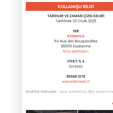
KULLANIŞLI BILGI
TARIHLER VE ZAMAN ÇIZELGELERI
Tarihinde 23 Ocak 2025
YER
Athletica
64 Rue des Bouquinvilles
95600
Eaubonne
Rota planlayıcı
FIYAT:% S
Ücretsiz
RESMI SITE
www.billetweb.fr
Anahtar Kelimeler :
spor
,
Basketbol
,
NBA
,
eaubonn