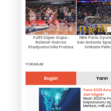
Fulfil Süper Kupa :
NBA Paris Oyun
Roland-Garros
San Antonio Spu
Stadyumu'nda Fransız
Orleans Peli
basketbolunun festivali
Bercy'deki maça 
şey
YORUMLAR
Bugün
Yarın
Paris 2026 Avr
dair bilgiler
Nisan 2023’te F
başvurusunu aç
Merkezi, milli yü
yarışlar hakkınd