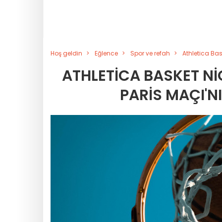
Hoş geldin
Eğlence
Spor ve refah
Athletica Bas
ATHLETICA BASKET NI
PARIS MAÇI'N