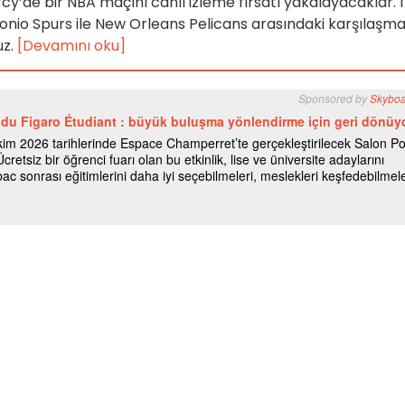
rcy’de bir NBA maçını canlı izleme fırsatı yakalayacaklar. 
nio Spurs ile New Orleans Pelicans arasındaki karşılaşma
uz.
[Devamını oku]