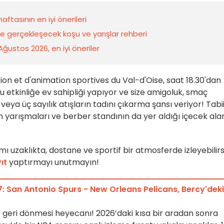
ftasının en iyi önerileri
de gerçekleşecek koşu ve yarışlar rehberi
 Ağustos 2026, en iyi öneriler
n et d'animation sportives du Val-d'Oise, saat 18.30'dan
etkinliğe ev sahipliği yapıyor ve size amigoluk, smaç
ya üç sayılık atışların tadını çıkarma şansı veriyor! Tabii
yarışmaları ve berber standının da yer aldığı içecek alan
uzaklıkta, dostane ve sportif bir atmosferde izleyebilirsi
ıt
yaptırmayı unutmayın!
: San Antonio Spurs - New Orleans Pelicans, Bercy'deki
e geri dönmesi heyecanı! 2026’daki kısa bir aradan sonra