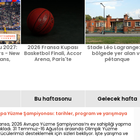
u 2027:
2026 Fransa Kupası
Stade Léo Lagrange: 
rs - New
Basketbol Finali, Accor
bölgede yer alan v
cans,
Arena, Paris'te
pétanque
dair her
gerçekleşti
oynayabileceğiniz s
kompleksi
Bu haftasonu
Gelecek hafta
upa Yüzme Şampiyonası: tarihler, program ve yarışmaya
ransa, 2026 Avrupa Yüzme Şampiyonası’nı ev sahipliği yapma
ıkladı. 31 Temmuz–16 Ağustos arasında Olimpik Yüzme
zücülerimizi desteklemek için sizleri bekliyor. İşte yarışma ve
a bilmeniz gereken tüm bilgiler!