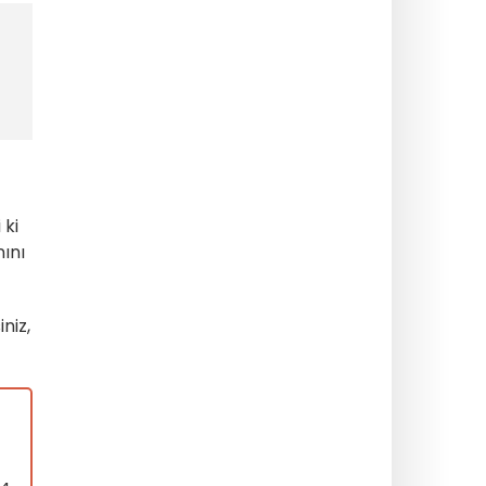
 ki
ını
niz,