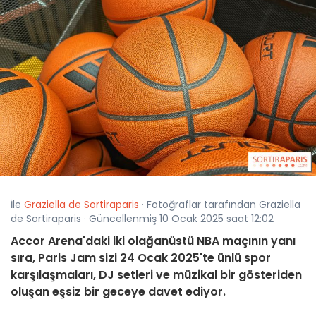
İle
Graziella de Sortiraparis
· Fotoğraflar tarafından Graziella
de Sortiraparis · Güncellenmiş 10 Ocak 2025 saat 12:02
Accor Arena'daki iki olağanüstü NBA maçının yanı
sıra, Paris Jam sizi 24 Ocak 2025'te ünlü spor
karşılaşmaları, DJ setleri ve müzikal bir gösteriden
oluşan eşsiz bir geceye davet ediyor.