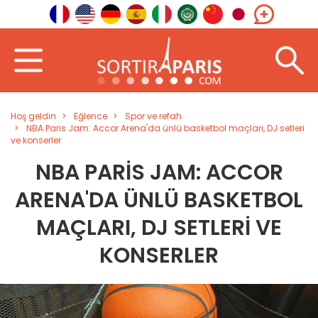
Hoş geldin
Eğlence
Spor ve refah
NBA Paris Jam: Accor Arena'da ünlü basketbol maçları, DJ setleri
ve konserler
NBA PARIS JAM: ACCOR
ARENA'DA ÜNLÜ BASKETBOL
MAÇLARI, DJ SETLERI VE
KONSERLER