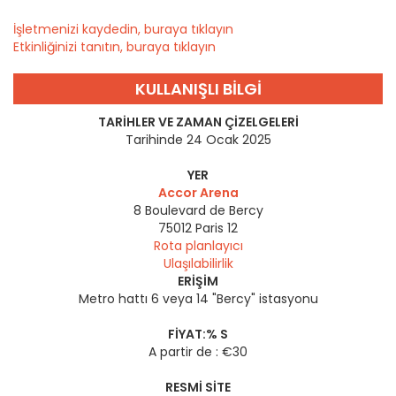
İşletmenizi kaydedin, buraya tıklayın
Etkinliğinizi tanıtın, buraya tıklayın
KULLANIŞLI BILGI
TARIHLER VE ZAMAN ÇIZELGELERI
Tarihinde 24 Ocak 2025
YER
Accor Arena
8 Boulevard de Bercy
75012
Paris 12
Rota planlayıcı
Ulaşılabilirlik
ERIŞIM
Metro hattı 6 veya 14 "Bercy" istasyonu
FIYAT:% S
A partir de : €30
RESMI SITE