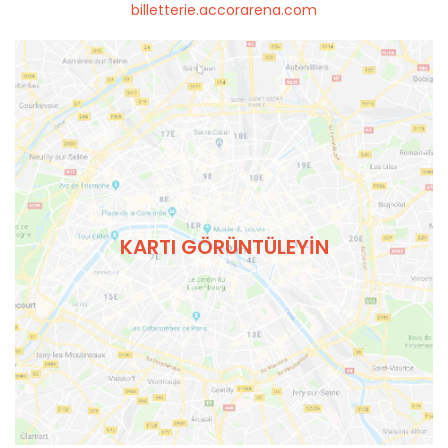
billetterie.accorarena.com
KARTI GÖRÜNTÜLEYIN