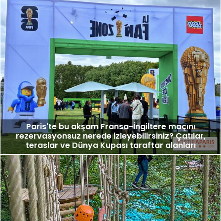
Paris'te bu akşam Fransa-İngiltere maçını
rezervasyonsuz nerede izleyebilirsiniz? Çatılar,
teraslar ve Dünya Kupası taraftar alanları