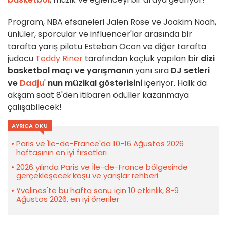
Program, NBA efsaneleri Jalen Rose ve Joakim Noah,
ünlüler, sporcular ve influencer'lar arasında bir
tarafta yarış pilotu Esteban Ocon ve diğer tarafta
judocu
Teddy Riner
tarafından koçluk yapılan bir
dizi
basketbol maçı ve yarışmanın
yanı sıra
DJ setleri
ve
Dadju
'
nun müzikal gösterisini
içeriyor. Halk da
akşam saat 8'den itibaren ödüller kazanmaya
çalışabilecek!
AYRICA OKU
Paris ve Île-de-France'da 10-16 Ağustos 2026
haftasının en iyi fırsatları
2026 yılında Paris ve Île-de-France bölgesinde
gerçekleşecek koşu ve yarışlar rehberi
Yvelines'te bu hafta sonu için 10 etkinlik, 8-9
Ağustos 2026, en iyi öneriler