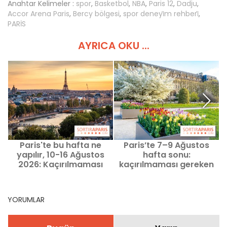
Anahtar Kelimeler :
spor
,
Basketbol
,
NBA
,
Paris 12
,
Dadju
,
Accor Arena Paris
,
Bercy bölgesi
,
spor deneyi̇m rehberi̇
,
PARİS
AYRICA OKU ...
Paris'te bu hafta ne
Paris’te 7–9 Ağustos
yapılır, 10-16 Ağustos
hafta sonu:
2026: Kaçırılmaması
kaçırılmaması gereken
gereken etkinlikler
etkinlikler programı
YORUMLAR