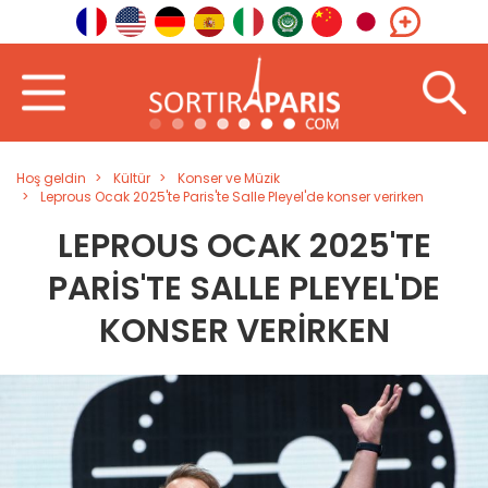
Hoş geldin
Kültür
Konser ve Müzik
Leprous Ocak 2025'te Paris'te Salle Pleyel'de konser verirken
LEPROUS OCAK 2025'TE
PARIS'TE SALLE PLEYEL'DE
KONSER VERIRKEN