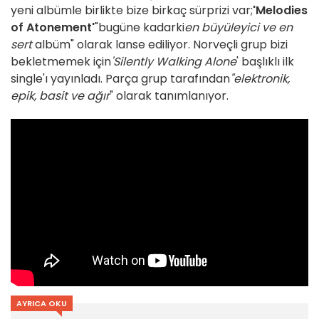
yeni albümle birlikte bize birkaç sürprizi var;
'Melodies
of Atonement'
"bugüne kadarki
en büyüleyici ve en
sert
albüm" olarak lanse ediliyor. Norveçli grup bizi
bekletmemek için
'Silently Walking Alone
' başlıklı ilk
single'ı yayınladı. Parça grup tarafından
"elektronik,
epik, basit ve ağır
" olarak tanımlanıyor.
AYRICA OKU