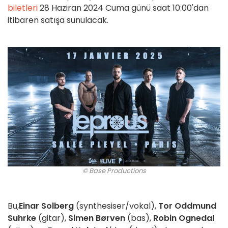
biletleri
28 Haziran 2024 Cuma günü saat 10:00'dan
itibaren satışa sunulacak.
© Base Productions
Bu,
Einar Solberg
(synthesiser/vokal),
Tor Oddmund
Suhrke
(gitar),
Simen Børven
(bas),
Robin Ognedal