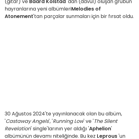
(gitar) ve
Baard Kolstad
'dan (davul) oluşan grubun
hayranlarına yeni albümleri
Melodies of
Atonement
'tan parçalar sunmaları için bir fırsat oldu.
30 Ağustos 2024'te yayınlanacak olan bu albüm,
'
Castaway Angels
', '
Running Low
' ve '
The Silent
Revelation
' single'larının yer aldığı '
Aphelion
'
albümünün devamı niteliğinde. Bu kez
Leprous
'un