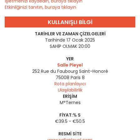
İşletmenizi kaydedin, buraya tıklayın
Etkinliğinizi tanıtın, buraya tıklayın
KULLANIŞLI BILGI
TARIHLER VE ZAMAN ÇIZELGELERI
Tarihinde 17 Ocak 2025
SAHİP OLMAK 20:00
YER
Salle Pleyel
252 Rue du Faubourg Saint-Honoré
75008
Paris 8
Rota planlayıcı
Ulaşılabilirlik
ERIŞIM
M°Ternes
FIYAT:% S
€39.5 - €50.5
RESMI SITE