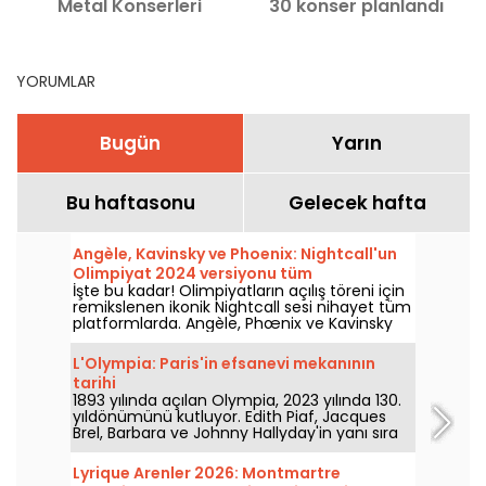
Metal Konserleri
30 konser planlandı
YORUMLAR
Bugün
Yarın
Bu haftasonu
Gelecek hafta
Angèle, Kavinsky ve Phoenix: Nightcall'un
Olimpiyat 2024 versiyonu tüm
İşte bu kadar! Olimpiyatların açılış töreni için
platformlarda
remikslenen ikonik Nightcall sesi nihayet tüm
platformlarda. Angèle, Phœnix ve Kavinsky
tarafından yapılan bir versiyon, resmi olarak
yayınlanmadan önce zaten heyecan
L'Olympia: Paris'in efsanevi mekanının
yaratmıştı.
tarihi
1893 yılında açılan Olympia, 2023 yılında 130.
yıldönümünü kutluyor. Edith Piaf, Jacques
Brel, Barbara ve Johnny Hallyday'in yanı sıra
Billie Holiday, The Beatles ve The Rolling
Stones gibi isimlerin sahne aldığı bu efsanevi
Lyrique Arenler 2026: Montmartre
Paris konser ve eğlence mekânının tarihine