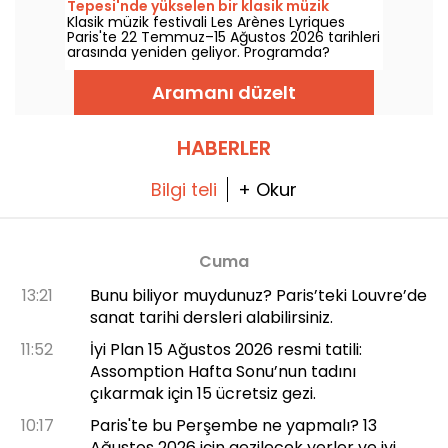
Tepesi'nde yükselen bir klasik müzik
bir göz atıyoruz.
Klasik müzik festivali Les Arènes Lyriques
festivali
Paris'te 22 Temmuz–15 Ağustos 2026 tarihleri
arasında yeniden geliyor. Programda?
Montmartre Arenleri’nde sahnelenecek tam
16 konser var; büyük klasikleri dinlemek için
Aramanı düzelt
adeta bir cennet olan bu mekân.
HABERLER
Bilgi teli
+ Okur
Cuma
13:21
Bunu biliyor muydunuz? Paris’teki Louvre’de
sanat tarihi dersleri alabilirsiniz.
11:52
İyi Plan 15 Ağustos 2026 resmi tatili:
Assomption Hafta Sonu’nun tadını
çıkarmak için 15 ücretsiz gezi.
10:17
Paris'te bu Perşembe ne yapmalı? 13
Ağustos 2026 için gezilecek yerler ve iyi