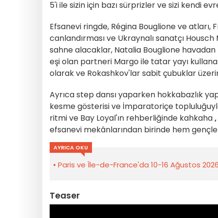
5'i ile sizin için bazı sürprizler ve sizi kendi 
Efsanevi ringde, Régina Bouglione ve atları, 
canlandırması ve Ukraynalı sanatçı Housch M
sahne alacaklar, Natalia Bouglione havadan k
eşi olan partneri Margo ile tatar yayı kulla
olarak ve Rokashkov'lar sabit çubuklar üzerin
Ayrıca step dansı yaparken hokkabazlık ya
kesme gösterisi ve İmparatoriçe topluluğuyla
ritmi ve Bay Loyal'ın rehberliğinde kahkaha
efsanevi mekânlarından birinde hem gençler 
AYRICA OKU
Paris ve Île-de-France'da 10-16 Ağustos 2026 h
Teaser