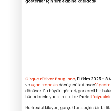
gösteriler için sirk ekibine katılacak!
Cirque d'Hiver Bouglione
,
11 Ekim 2025 - 8 
ve
uçan trapezin
dönüşünü kutlayan
"Specta
dönüyor. Bu büyülü gösteri, görkemli bir buluşm
hünerlerinin yanı sıra ilk kez
Paris
İtfaiyesini
Herkesi etkileyen, gerçekten seçkin bir birli