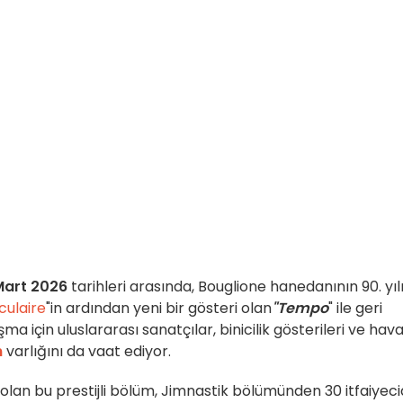
Mart 2026
tarihleri arasında, Bouglione hanedanının 90. yıl
culaire
"in ardından yeni bir gösteri olan
"Tempo
" ile geri
a için uluslararası sanatçılar, binicilik gösterileri ve hav
n
varlığını da vaat ediyor.
k olan bu prestijli bölüm, Jimnastik bölümünden 30 itfaiyec