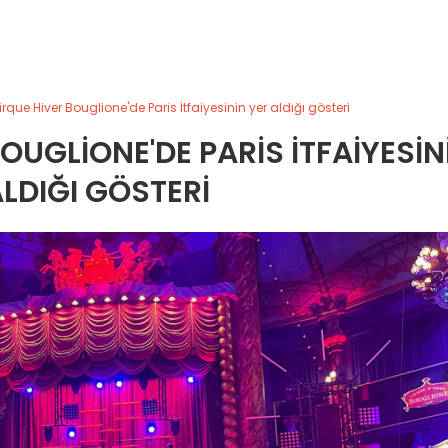
que Hiver Bouglione'de Paris İtfaiyesinin yer aldığı gösteri
OUGLIONE'DE PARIS İTFAIYESIN
ALDIĞI GÖSTERI