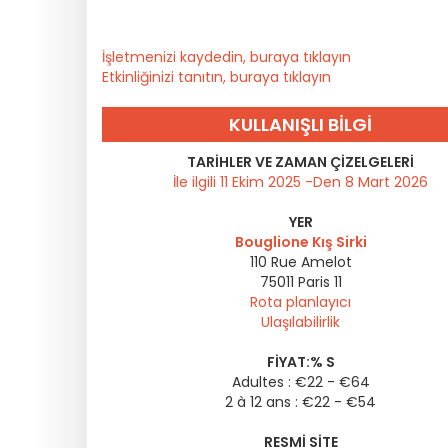
İşletmenizi kaydedin, buraya tıklayın
Etkinliğinizi tanıtın, buraya tıklayın
KULLANIŞLI BILGI
TARIHLER VE ZAMAN ÇIZELGELERI
İle ilgili 11 Ekim 2025 -Den 8 Mart 2026
YER
Bouglione Kış Sirki
110 Rue Amelot
75011
Paris 11
Rota planlayıcı
Ulaşılabilirlik
FIYAT:% S
Adultes : €22 - €64
2 à 12 ans : €22 - €54
RESMI SITE