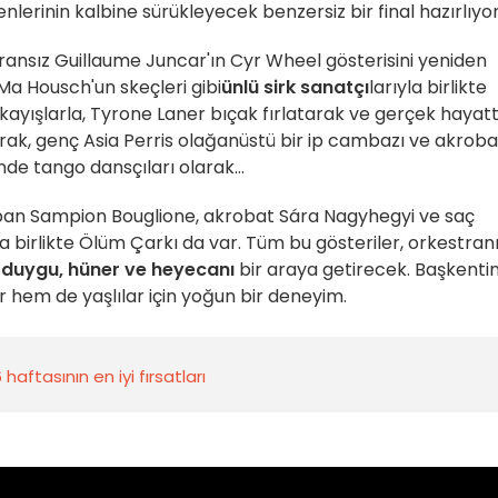
evrenlerinin kalbine sürükleyecek benzersiz bir final hazırlıyor
Fransız Guillaume Juncar'ın Cyr Wheel gösterisini yeniden
a Housch'un skeçleri gibi
ünlü sirk sanatçı
larıyla birlikte
ayışlarla, Tyrone Laner bıçak fırlatarak ve gerçek hayatt
narak, genç Asia Perris olağanüstü bir ip cambazı ve akroba
de tango dansçıları olarak...
pan Sampion Bouglione, akrobat Sára Nagyhegyi ve saç
 birlikte Ölüm Çarkı da var. Tüm bu gösteriler, orkestran
, duygu, hüner ve heyecanı
bir araya getirecek. Başkenti
hem de yaşlılar için yoğun bir deneyim.
aftasının en iyi fırsatları