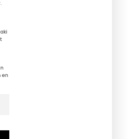
.
aki
t
ın
n en