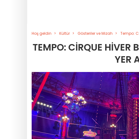
Hoş geldin
Kültür
Gösteriler ve Mizah
Tempo: Cir
TEMPO: CIRQUE HIVER B
YER 