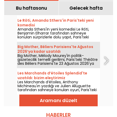
Bu haftasonu
Gelecek hafta
Le Rôti, Amanda Sthers'in Paris'teki yeni
komedisi
Amanda Sthers'in yeni komedisi Le Rôti,
Benjamin Elharrar tarafından sahneye
konulan sürprizlerle dolu yapıt, Paris'teki
Comédie Saint-Martin'de 15 Ekim 2026'ya
kadar izleyiciyle buluşuyor.
Big Mother, Béliers Parisiens'te Ağustos
2026’ya kadar uzatıldı
Big Mother, Mélody Mourey'in politik-
gazetecilik temelli gerilimi, Paris'teki Théâtre
des Béliers Parisiens'te 23 Ağustos 2026'ya
kadar uzatıldı; gösterimler Salı'dan Pazar'a
kadar sürüyor.
Les Marchands d’étoiles Splendid'te
uzatıldı: bizim eleştirimiz
Les Marchands d’étoiles, Anthony
Michineau'ın yazdığı ve Julien Alluguette
tarafından sahneye konulan oyun, Paris'teki
Splendid'te 3 Ocak 2027'ye kadar uzatıldı.
Eleştirimiz.
Aramanı düzelt
HABERLER