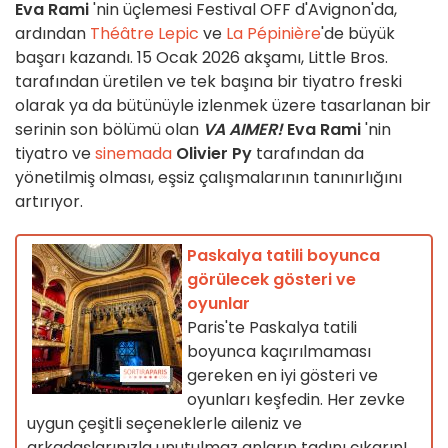
Eva Rami
'nin üçlemesi Festival OFF d'Avignon'da,
ardından
Théâtre Lepic
ve
La Pépinière
'de büyük
başarı kazandı. 15 Ocak 2026 akşamı, Little Bros.
tarafından üretilen ve tek başına bir tiyatro freski
olarak ya da bütünüyle izlenmek üzere tasarlanan bir
serinin son bölümü olan
VA AIMER!
Eva Rami
'nin
tiyatro ve
sinemada
Olivier Py
tarafından da
yönetilmiş olması, eşsiz çalışmalarının tanınırlığını
artırıyor.
Paskalya tatili boyunca
görülecek gösteri ve
oyunlar
Paris'te Paskalya tatili
boyunca kaçırılmaması
gereken en iyi gösteri ve
oyunları keşfedin. Her zevke
uygun çeşitli seçeneklerle aileniz ve
arkadaşlarınızla unutulmaz anların tadını çıkarın!