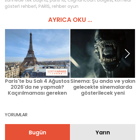
sahnede tek başına
,
paris 18
,
Clignancourt bölgesi
,
komedi̇
gösteri̇ rehberi̇
,
PARİS
,
rehber oyun
AYRICA OKU ...
Paris'te bu Salı 4 Ağustos
Sinema: Şu anda ve yakın
S
2026'da ne yapmalı?
gelecekte sinemalarda
Kaçırılmaması gereken
gösterilecek yeni
etkinlikler
filmlerin fragmanları
2
YORUMLAR
Bugün
Yarın