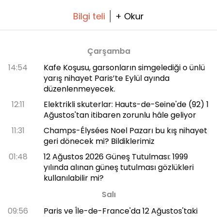
Bilgi teli
+ Okur
Çarşamba
14:54
Kafe Koşusu, garsonların simgelediği o ünlü
yarış nihayet Paris’te Eylül ayında
düzenlenmeyecek.
12:11
Elektrikli skuterlar: Hauts-de-Seine'de (92) 1
Ağustos'tan itibaren zorunlu hâle geliyor
11:31
Champs-Élysées Noel Pazarı bu kış nihayet
geri dönecek mi? Bildiklerimiz
01:48
12 Ağustos 2026 Güneş Tutulması: 1999
yılında alınan güneş tutulması gözlükleri
kullanılabilir mi?
Salı
09:56
Paris ve Île-de-France'da 12 Ağustos'taki