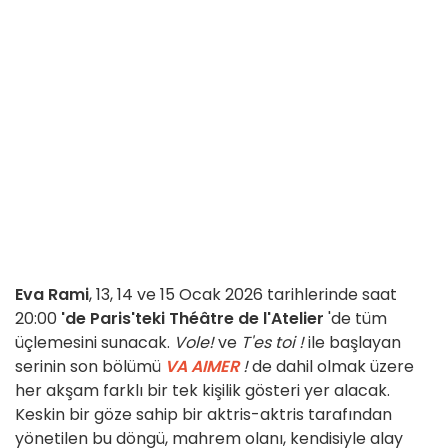
Eva Rami
, 13, 14 ve 15 Ocak 2026 tarihlerinde saat
20:00
'de Paris'teki Théâtre de l'Atelier
'de tüm
üçlemesini sunacak.
Vole!
ve
T'es toi
!
ile başlayan
serinin son bölümü
VA AIMER
!
de dahil olmak üzere
her akşam farklı bir tek kişilik gösteri yer alacak.
Keskin bir göze sahip bir aktris-aktris tarafından
yönetilen bu döngü, mahrem olanı, kendisiyle alay