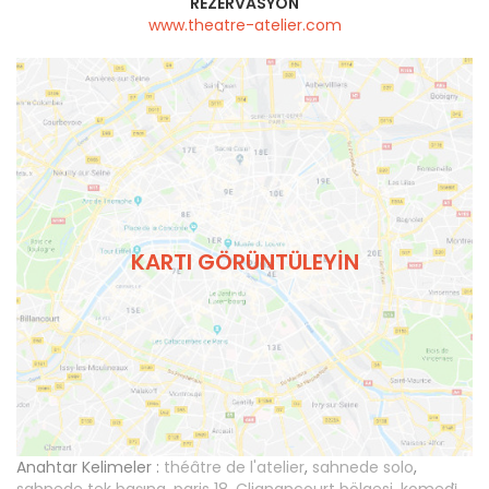
REZERVASYON
www.theatre-atelier.com
KARTI GÖRÜNTÜLEYIN
Anahtar Kelimeler :
théâtre de l'atelier
,
sahnede solo
,