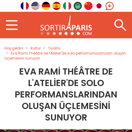
Hoş geldin
Kültür
Tiyatro
Eva Rami Théâtre de l'Atelier'de solo performanslarından oluşan
üçlemesini sunuyor
EVA RAMI THÉÂTRE DE
L'ATELIER'DE SOLO
PERFORMANSLARINDAN
OLUŞAN ÜÇLEMESINI
SUNUYOR