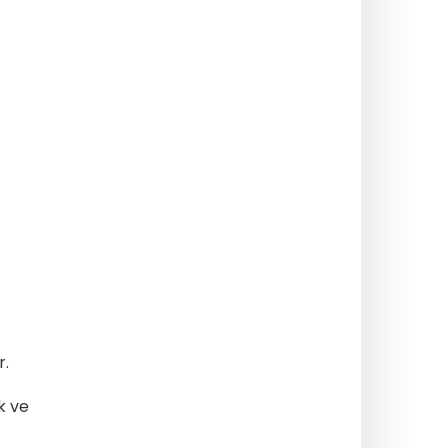
r.
ık ve