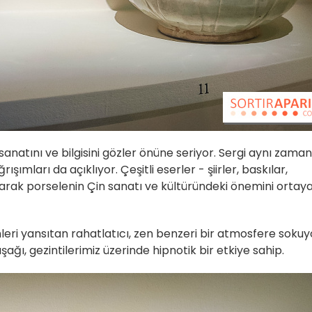
natını ve bilgisini gözler önüne seriyor. Sergi aynı zama
ışımları da açıklıyor. Çeşitli eserler - şiirler, baskılar,
ak porselenin Çin sanatı ve kültüründeki önemini ortay
eri yansıtan rahatlatıcı, zen benzeri bir atmosfere sokuy
ağı, gezintilerimiz üzerinde hipnotik bir etkiye sahip.