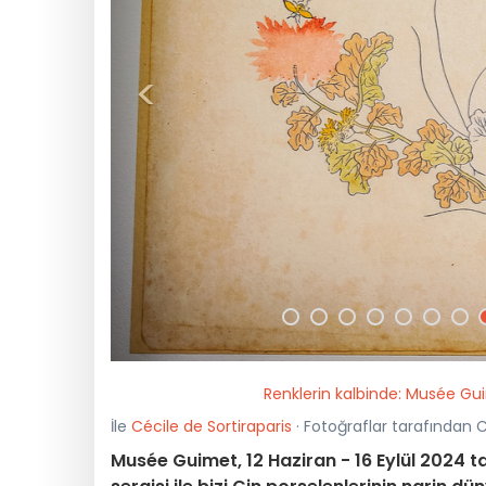
<
Renklerin kalbinde: Musée Guim
İle
Cécile de Sortiraparis
· Fotoğraflar tarafından C
Musée Guimet, 12 Haziran - 16 Eylül 2024 t