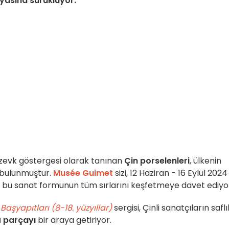
ünyasına sürüklüyor.
 zevk göstergesi olarak tanınan
Çin porselenleri
, ülkenin
 bulunmuştur.
Musée Guimet
sizi, 12 Haziran - 16 Eylül 2024
, bu sanat formunun tüm sırlarını keşfetmeye davet ediyo
Başyapıtları (8-18. yüzyıllar)
sergisi, Çinli sanatçıların safl
ü
parçayı
bir araya getiriyor.