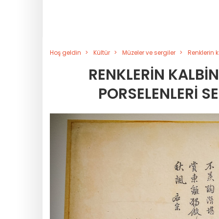
Hoş geldin
Kültür
Müzeler ve sergiler
Renklerin 
RENKLERIN KALBIN
PORSELENLERI SE