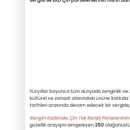
sergisi ile bizi Çin porselenlerinin narin d
Yüzyıllar boyunca tüm dünyada zenginlik ve
kültürel ve zanaat alanındaki ününe katkıda
tarihleri arasında devam edecek bir sergide
Rengin Kalbinde, Çin Tek Renkli Porseleninin 
güzellik arayışını simgeleyen
250
olağanüst