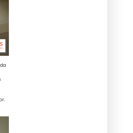
nda
a
or.