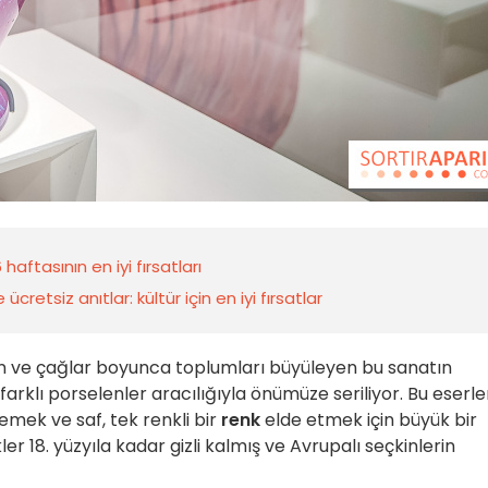
aftasının en iyi fırsatları
retsiz anıtlar: kültür için en iyi fırsatlar
an ve çağlar boyunca toplumları büyüleyen bu sanatın
 farklı porselenler aracılığıyla önümüze seriliyor. Bu eserle
emek ve saf, tek renkli bir
renk
elde etmek için büyük bir
er 18. yüzyıla kadar gizli kalmış ve Avrupalı seçkinlerin