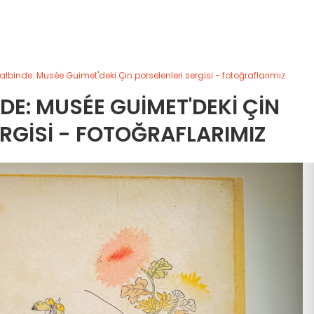
kalbinde: Musée Guimet'deki Çin porselenleri sergisi - fotoğraflarımız
DE: MUSÉE GUIMET'DEKI ÇIN
RGISI - FOTOĞRAFLARIMIZ