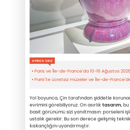
AYRICA OKU
Paris ve Île-de-France'da 10-16 Ağustos 2026 h
Paris'te ücretsiz müzeler ve Île-de-France'de üc
Yol boyunca, Çin tarafından şiddetle korun
evrimini görebiliyoruz. On asırlık
tasarım
, bu
basit görünümü sizi yanıltmasın: porseleni işl
ustalık gerekir. Bu son derece gelişmiş teknikl
kıskançlığını uyandırmıştır.