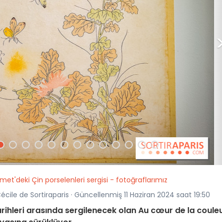
et'deki Çin porselenleri sergisi - fotoğraflarımız
écile de Sortiraparis · Güncellenmiş 11 Haziran 2024 saat 19:50
arihleri arasında sergilenecek olan Au cœur de la coule