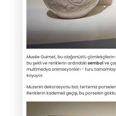
Musée Guimet, bu olağanüstü çömlekçilerin sa
bu şekil ve renklerin ardındaki
sembol
ve çağr
multimedya animasyonları - turu tamamlayar
koyuyor.
Müzenin dekorasyonu bizi, tertemiz porselenl
Renklerin kademeli geçişi, bu porselen gökkuş