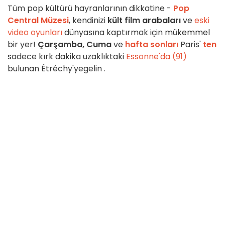
Tüm pop kültürü hayranlarının dikkatine -
Pop
Central Müzesi
, kendinizi
kült film arabaları
ve
eski
video oyunları
dünyasına kaptırmak için mükemmel
bir yer!
Çarşamba, Cuma
ve
hafta sonları
Paris'
ten
sadece kırk dakika uzaklıktaki
Essonne'da (91)
bulunan Étréchy'ye
gelin
.