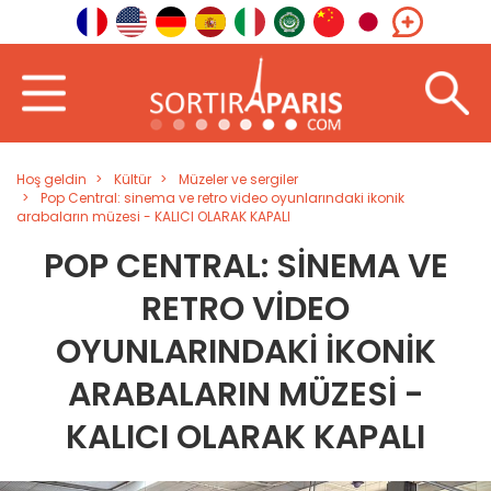
Hoş geldin
Kültür
Müzeler ve sergiler
Pop Central: sinema ve retro video oyunlarındaki ikonik
arabaların müzesi - KALICI OLARAK KAPALI
POP CENTRAL: SINEMA VE
RETRO VIDEO
OYUNLARINDAKI IKONIK
ARABALARIN MÜZESI -
KALICI OLARAK KAPALI