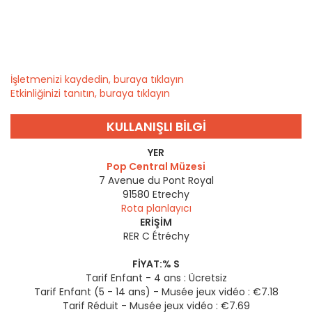
İşletmenizi kaydedin, buraya tıklayın
Etkinliğinizi tanıtın, buraya tıklayın
KULLANIŞLI BILGI
YER
Pop Central Müzesi
7 Avenue du Pont Royal
91580
Etrechy
Rota planlayıcı
ERIŞIM
RER C Étréchy
FIYAT:% S
Tarif Enfant - 4 ans : Ücretsiz
Tarif Enfant (5 - 14 ans) - Musée jeux vidéo : €7.18
Tarif Réduit - Musée jeux vidéo : €7.69