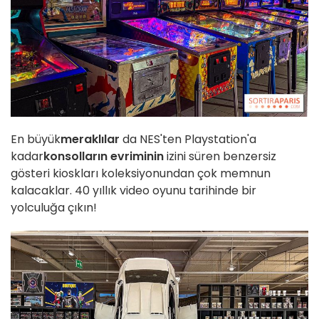
En büyük
meraklılar
da NES'ten Playstation'a
kadar
konsolların evriminin
izini süren benzersiz
gösteri kioskları koleksiyonundan çok memnun
kalacaklar. 40 yıllık video oyunu tarihinde bir
yolculuğa çıkın!