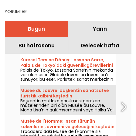
neler yapabilirsiniz?
YORUMLAR
Bugün
Yarın
Bu haftasonu
Gelecek hafta
Küresel Tersine Dönüş: Lassana Sarre,
Palais de Tokyo'daki güvenlik görevlilerini
Palais de Tokyo, Lassana Sarre’nin mekanda
öne çıkarıyor
var olan eseri Globale Inversion Inversion’ı
sunuyor; bu eser, Paris’teki sanat merkezinin
güvenlik ekiplerine adanmıştır ve 5 Haziran
2026’dan bu yana ziyaretçilerle buluşuyor.
Musée du Louvre: başkentin sanatsal ve
Ressam, bakışı her gün ziyaretçileri
turistik kalbini keşfedin
karşılayan, güvenliği sağlayan ve onlara eşlik
Başkentin mutlaka görülmesi gereken
eden bu kişilere kaydırıyor.
müzelerinden biri olan Musée du Louvre,
Mona Lisa'nın gülümsemesini veya Halka Yol
Gösteren Özgürlük'ün coşkusunu
düşünmeye gelen yılda 8 milyon ziyaretçinin
Musée de l'Homme: insan türünün
de kanıtladığı gibi, sergilediği birçok
kökenlerini, evrimini ve geleceğini keşfedin
başyapıtla Fransız ve Avrupa kültürünü
Trocadéro'daki Musée de l'Homme sizi
tanıtmaktadır. Burası, sanatın iki yüzyıldır