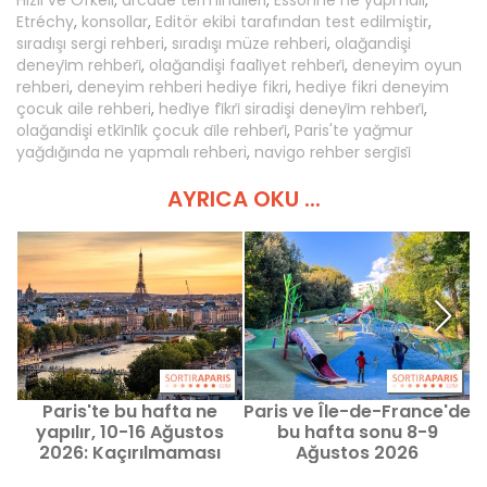
Hızlı ve Öfkeli
,
arcade terminalleri
,
Essonne ne yapmalı
,
Etréchy
,
konsollar
,
Editör ekibi tarafından test edilmiştir
,
sıradışı sergi rehberi
,
sıradışı müze rehberi
,
olağandişi
deneyi̇m rehberi̇
,
olağandişi faali̇yet rehberi̇
,
deneyim oyun
rehberi
,
deneyim rehberi hediye fikri
,
hediye fikri deneyim
çocuk aile rehberi
,
hedi̇ye fi̇kri̇ siradişi deneyi̇m rehberi̇
,
olağandişi etki̇nli̇k çocuk ai̇le rehberi̇
,
Paris'te yağmur
yağdığında ne yapmalı rehberi
,
navigo rehber sergi̇si̇
AYRICA OKU ...
Paris'te bu hafta ne
Paris ve Île-de-France'de
yapılır, 10-16 Ağustos
bu hafta sonu 8-9
2026: Kaçırılmaması
Ağustos 2026
gereken etkinlikler
tarihlerinde çocuklarla