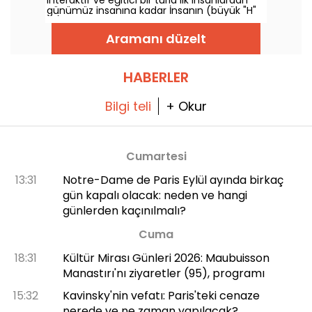
interaktif ve eğitici bir turla ilk insanlardan
geliştiği, tarihle iç içe bir yer ve Paris'te
günümüz insanına kadar İnsanın (büyük "H"
kalıyorsanız mutlaka görmeniz gereken bir
ile) evrimini keşfetmeye davet ediyor.
yer!
Aramanı düzelt
HABERLER
Bilgi teli
+ Okur
Cumartesi
13:31
Notre-Dame de Paris Eylül ayında birkaç
gün kapalı olacak: neden ve hangi
günlerden kaçınılmalı?
Cuma
18:31
Kültür Mirası Günleri 2026: Maubuisson
Manastırı'nı ziyaretler (95), programı
15:32
Kavinsky'nin vefatı: Paris'teki cenaze
nerede ve ne zaman yapılacak?