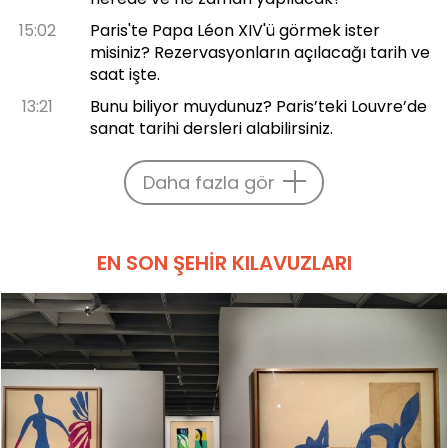
15:02
Paris'te Papa Léon XIV'ü görmek ister
misiniz? Rezervasyonların açılacağı tarih ve
saat işte.
13:21
Bunu biliyor muydunuz? Paris’teki Louvre’de
sanat tarihi dersleri alabilirsiniz.
Daha fazla gör
EN SON ŞEHIR KILAVUZLARI