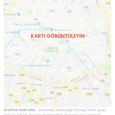
KARTI GÖRÜNTÜLEYIN
Anahtar Kelimeler :
essonne
,
Geleceğe Dönüş
,
retro oyun
,