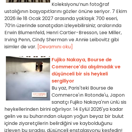
Koleksiyonu’nun fotoğraf
ustalığının başyapıtlarını gözler önüne seriyor. 7 Ekim
2026 ile 18 Ocak 2027 arasında yaklaşık 700 eseri,
70’in üzerinde sanatçıdan izleyebilirsiniz; aralarında
Erwin Blumenfeld, Henri Cartier-Bresson, Lee Miller,
Irving Penn, Cindy Sherman ve Annie Leibovitz gibi
isimler de var.
[Devamını oku]
Fujiko Nakaya, Bourse de
Commerce'da alışılmadık ve
düşünceli bir sis heykeli
sergiliyor
Bu yaz, Paris'teki Bourse de
Commerce'ın Rotonde'u, Japon
sanatçı Fujiko Nakaya'nın ünlü sis
heykellerinden birini ağırlıyor. 14 Eylül 2026'ya kadar
gelin ve su buharından oluşan yoğun beyaz bir bulut
içinde ziyaretçilerin belirdiğini ve kaybolduğunu
izleyen bu sıradışı, düşünceli enstalasyonu keşfedin!