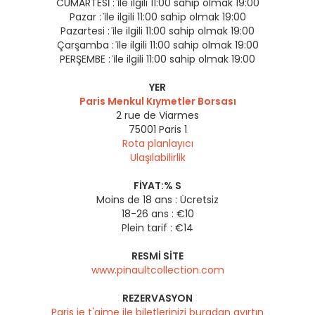
CUMARTESİ :
i̇le ilgili 11:00 sahip olmak 19:00
Pazar :
i̇le ilgili 11:00 sahip olmak 19:00
Pazartesi :
i̇le ilgili 11:00 sahip olmak 19:00
Çarşamba :
i̇le ilgili 11:00 sahip olmak 19:00
PERŞEMBE :
i̇le ilgili 11:00 sahip olmak 19:00
YER
Paris Menkul Kıymetler Borsası
2 rue de Viarmes
75001
Paris 1
Rota planlayıcı
Ulaşılabilirlik
FIYAT:% S
Moins de 18 ans : Ücretsiz
18-26 ans : €10
Plein tarif : €14
RESMI SITE
www.pinaultcollection.com
REZERVASYON
Paris je t'aime ile biletlerinizi buradan ayırtın