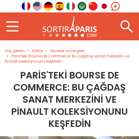
Hoş geldin
Kültür
Müzeler ve sergiler
Paris'teki Bourse de Commerce: Bu çağdaş sanat merkezini ve
Pinault koleksiyonunu keşfedin
PARIS'TEKI BOURSE DE
COMMERCE: BU ÇAĞDAŞ
SANAT MERKEZINI VE
PINAULT KOLEKSIYONUNU
KEŞFEDIN