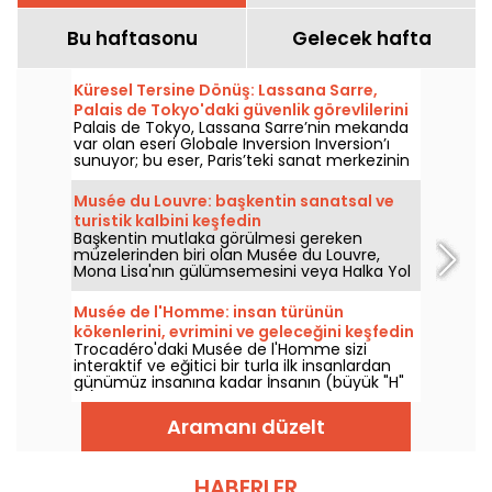
Bu haftasonu
Gelecek hafta
Küresel Tersine Dönüş: Lassana Sarre,
Palais de Tokyo'daki güvenlik görevlilerini
Palais de Tokyo, Lassana Sarre’nin mekanda
öne çıkarıyor
var olan eseri Globale Inversion Inversion’ı
sunuyor; bu eser, Paris’teki sanat merkezinin
güvenlik ekiplerine adanmıştır ve 5 Haziran
2026’dan bu yana ziyaretçilerle buluşuyor.
Musée du Louvre: başkentin sanatsal ve
Ressam, bakışı her gün ziyaretçileri
turistik kalbini keşfedin
karşılayan, güvenliği sağlayan ve onlara eşlik
Başkentin mutlaka görülmesi gereken
eden bu kişilere kaydırıyor.
müzelerinden biri olan Musée du Louvre,
Mona Lisa'nın gülümsemesini veya Halka Yol
Gösteren Özgürlük'ün coşkusunu
düşünmeye gelen yılda 8 milyon ziyaretçinin
Musée de l'Homme: insan türünün
de kanıtladığı gibi, sergilediği birçok
kökenlerini, evrimini ve geleceğini keşfedin
başyapıtla Fransız ve Avrupa kültürünü
Trocadéro'daki Musée de l'Homme sizi
tanıtmaktadır. Burası, sanatın iki yüzyıldır
interaktif ve eğitici bir turla ilk insanlardan
geliştiği, tarihle iç içe bir yer ve Paris'te
günümüz insanına kadar İnsanın (büyük "H"
kalıyorsanız mutlaka görmeniz gereken bir
ile) evrimini keşfetmeye davet ediyor.
yer!
Aramanı düzelt
HABERLER