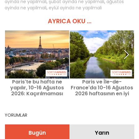
ayinda ne yapilmali
,
şubat ayinda ne yapilmali
,
ağustos
ayinda ne yapilmali
,
eylül ayinda ne yapilmali
AYRICA OKU ...
Paris'te bu hafta ne
Paris ve Île-de-
P
yapılır, 10-16 Ağustos
France'da 10-16 Ağustos
2026: Kaçırılmaması
2026 haftasının en iyi
gereken etkinlikler
fırsatları
YORUMLAR
Bugün
Yarın