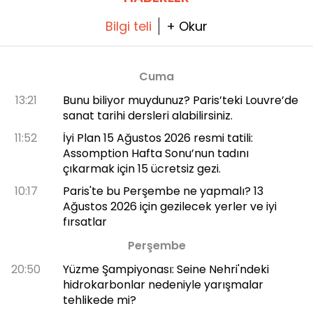
Bilgi teli
+ Okur
Cuma
13:21
Bunu biliyor muydunuz? Paris’teki Louvre’de
sanat tarihi dersleri alabilirsiniz.
11:52
İyi Plan 15 Ağustos 2026 resmi tatili:
Assomption Hafta Sonu’nun tadını
çıkarmak için 15 ücretsiz gezi.
10:17
Paris'te bu Perşembe ne yapmalı? 13
Ağustos 2026 için gezilecek yerler ve iyi
fırsatlar
Perşembe
20:50
Yüzme Şampiyonası: Seine Nehri'ndeki
hidrokarbonlar nedeniyle yarışmalar
tehlikede mi?