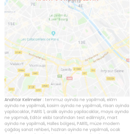
Anahtar Kelimeler :
temmuz ayinda ne yapilmali
,
eki̇m
ayinda ne yapilmali
,
kasim ayinda ne yapilmali
,
ni̇san ayinda
yapilacaklar
,
PARİS 1
,
aralik ayinda yapilacaklar
,
mayıs ayında
ne yapmalı
,
Editör ekibi tarafından test edilmiştir
,
mart
ayinda ne yapilmali
,
Halles bölgesi
,
PARİS
,
müze modern
çağdaş sanat rehberi
,
hazi̇ran ayinda ne yapilmali
,
ocak