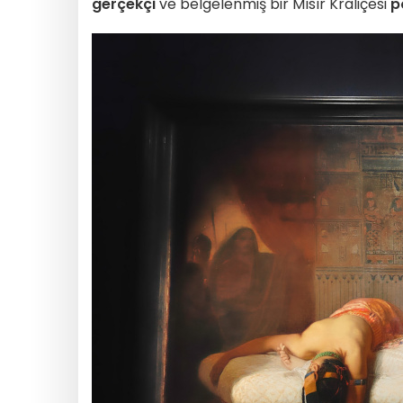
gerçekçi
ve belgelenmiş bir Mısır Kraliçesi
p