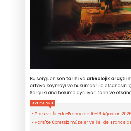
Bu sergi, en son
tarihi
ve
arkeolojik
araştır
ortaya koymayı ve hükümdar ile efsanesini 
Sergi iki ana bölüme ayrılıyor: tarih ve efsane
AYRICA OKU
Paris ve Île-de-France'da 10-16 Ağustos 2026 h
Paris'te ücretsiz müzeler ve Île-de-France'de üc