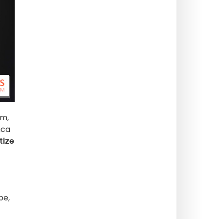
üm,
nca
tize
be,