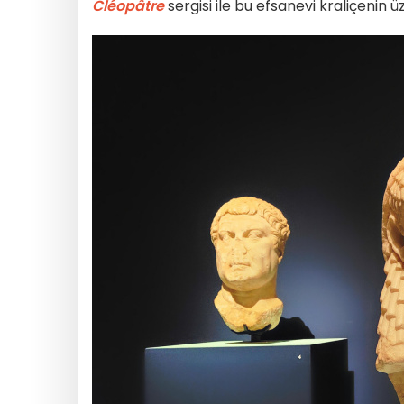
Cléopâtre
sergisi ile bu efsanevi kraliçenin ü