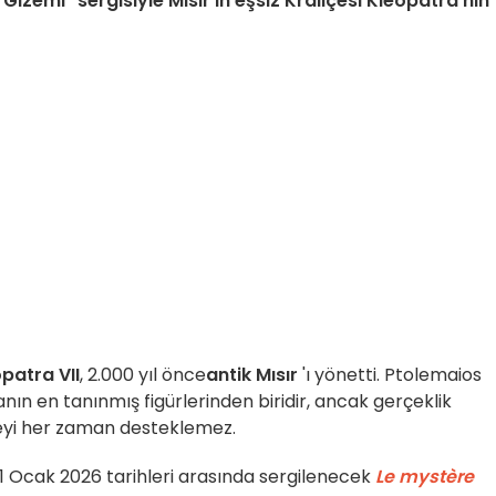
izemi" sergisiyle Mısır'ın eşsiz Kraliçesi Kleopatra'nın
patra VII
, 2.000 yıl önce
antik Mısır
'ı yönetti. Ptolemaios
n en tanınmış figürlerinden biridir, ancak gerçeklik
eyi her zaman desteklemez.
 11 Ocak 2026 tarihleri arasında sergilenecek
Le mystère