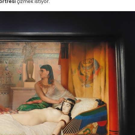
ortresi
çizmek istiyor.