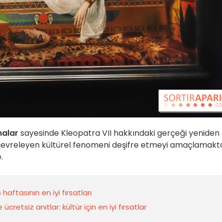
malar
sayesinde Kleopatra VII hakkındaki gerçeği yeniden
çevreleyen kültürel fenomeni deşifre etmeyi amaçlamakta
.
aftasının en iyi fırsatları
retsiz anıtlar: kültür için en iyi fırsatlar