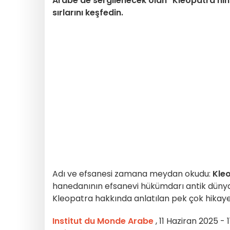
Arabe'de sergilenecek olan "Kleopatra'nın G
sırlarını keşfedin.
Adı ve efsanesi zamana meydan okudu:
Kleo
hanedanının efsanevi hükümdarı antik dünyanı
Kleopatra hakkında anlatılan pek çok hikay
Institut du Monde Arabe
, 11 Haziran 2025 -