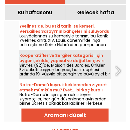
Bu haftasonu
Gelecek hafta
Yvelines’de, bu eski tarihi su kemeri,
Versailles Sarayı’nın bahçelerini suluyordu
Louvéciennes su kemeriyle tanışın; bu ikonik
Yvelines anıtı, XIV. Louis döneminde inşa
edilmiştir ve Seine Nehri'nden pompalanan
suyu Versailles ve Marly’nin görkemli
bahçelerine taşımak üzere tasarlanmış bir
Kooperatifler ve Sergiler kategorisi için
mühendislik harikasıdır. 17. yüzyıldan kalma
uygun şekilde, yapısal ve doğal bir çeviri:
bu su kemeri, bugün bile gözler önüne serilen
Sèvres (92)'de, Maison des Jardies, Ünlüler
Sèvres'teki Maison des Jardies: eski
bir tarihi eser olarak varlığını sürdürüyor.
Evi etiketi taşıyan bu yapı, hasır cephesi
eserler ve yazarlar evine davetlisiniz 92.
ardında 19. yüzyıla ait zengin ve büyüleyici bir
bölgedeki bu tarihi mekânda, Honoré de
hikaye saklıyor. Balzac'ın sığınağı ardından
Balzac ve Léon Gambetta'nın izlerini
Gambetta'nın evi olan bu eski şarapçı evi,
Notre-Dame'ı kuyruk beklemeden ziyaret
taşıyan eski konutu keşfedin.
bugün ziyaretçilerini keşfe davet ediyor.
etmek mümkün mü? Evet... birkaç kuralı
Paris'in hemen yanı başında yer alan bu
Notre-Dame'in içini görmek isteyen
gözetmeniz şartıyla
müze, Fransız mirasıyla iç içe samimi bir
ziyaretçiler, her gün düzenlenen ayinlerden
deneyim sunuyor.
birine ücretsiz olarak katılabilirler. Herkese
açık bir imkan, ancak öncelikle kutlamaya
katılmayı amaçlamak ya da törenin akışını
Aramanı düzelt
baştan sona saygıyla izlemek koşuluyla.
Bilmeniz gerekenler şu şekilde anlatılıyor.