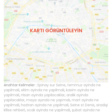
KARTI GÖRÜNTÜLEYIN
Anahtar Kelimeler :
Epinay sur Seine
,
temmuz ayinda ne
yapilmali
,
eki̇m ayinda ne yapilmali
,
kasim ayinda ne
yapilmali
,
ni̇san ayinda yapilacaklar
,
aralik ayinda
yapilacaklar
,
mayıs ayında ne yapmalı
,
mart ayinda ne
yapilmali
,
hazi̇ran ayinda ne yapilmali
,
Seine st Denis
,
siradişi
ki̇li̇se rehberi̇
,
ocak ayinda ne yapilmali
,
şubat ayinda ne