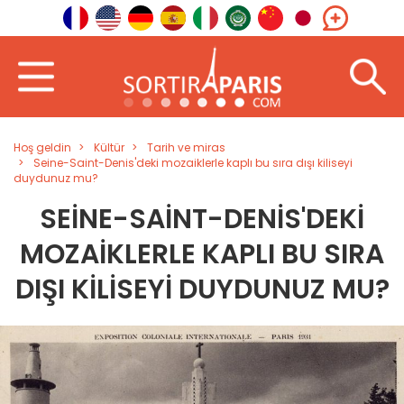
Hoş geldin
Kültür
Tarih ve miras
Seine-Saint-Denis'deki mozaiklerle kaplı bu sıra dışı kiliseyi
duydunuz mu?
SEINE-SAINT-DENIS'DEKI
MOZAIKLERLE KAPLI BU SIRA
DIŞI KILISEYI DUYDUNUZ MU?