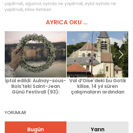
yapilmali
,
ağustos ayinda ne yapilmali
,
eylül ayinda ne
yapilmali
,
Kilise Rehberi
AYRICA OKU ...
İptal edildi: Aulnay-sous-
Val d’Oise'deki bu Gotik
Bois'teki Saint-Jean
kilise, 14 yıl süren
g
Günü Festivali (93):
çalışmaların ardından
meşaleli yürüyüş ve çiçek
yeniden parlıyor.
taçları
YORUMLAR
Bugün
Yarın