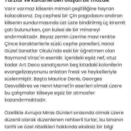
Tarzlar ve kültürlerden oluşan bir mozaik
Varır varmaz kilisenin mimari çeşitliliğine hayran
kalacaksınız. Dış cephesi bir Çin pagodasını andıran
kilisenin sundurmasında üst üste bindirilmiş üç kiremit
çatı bulunurken, çan kulesi de bir minareyi
andırmaktadır. Beyaz zemin üzerine mavi renkte
Çince karakterlerle süslü cephe panelleri, Hanoi
Güzel Sanatlar Okulu'nda eski bir öğretmen olan
Raymond Virac'ın eseridir. İçerideki eşsiz nef, otuz
kadar Art Deco sanatçısının beş kıtadaki kolonilerin
evangelizasyonunu anlatan fresk ve heykelleriyle
süslenmiştir. Başta Maurice Denis, Georges
Desvallières ve Henri Marret'in eserleri olmak üzere
bu çalışmalar kiliseye eşsiz bir atmosfer
kazandırmaktadır.
Özellikle Avrupa Miras Günleri sırasında olmak üzere
düzenli olarak düzenlenen rehberli turlar, bu binanın
tarihi ve özel nitelikleri hakkında eksiksiz bir bilgi