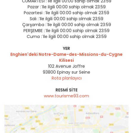
CUMARTESİ :
i̇le ilgili 00:00 sahip olmak 23:59
Pazar :
i̇le ilgili 00:00 sahip olmak 23:59
Pazartesi :
i̇le ilgili 00:00 sahip olmak 23:59
Salı :
i̇le ilgili 00:00 sahip olmak 23:59
Çarşamba :
i̇le ilgili 00:00 sahip olmak 23:59
PERŞEMBE :
i̇le ilgili 00:00 sahip olmak 23:59
Cuma :
i̇le ilgili 00:00 sahip olmak 23:59
YER
Enghien'deki Notre-Dame-des-Missions-du-Cygne
Kilisesi
102 Avenue Joffre
93800
Epinay sur Seine
Rota planlayıcı
RESMI SITE
www.tourisme93.com