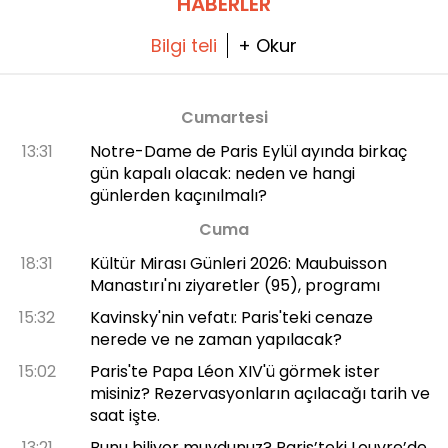
HABERLER
Bilgi teli
+ Okur
Cumartesi
13:31
Notre-Dame de Paris Eylül ayında birkaç
gün kapalı olacak: neden ve hangi
günlerden kaçınılmalı?
Cuma
18:31
Kültür Mirası Günleri 2026: Maubuisson
Manastırı'nı ziyaretler (95), programı
15:32
Kavinsky'nin vefatı: Paris'teki cenaze
nerede ve ne zaman yapılacak?
15:02
Paris'te Papa Léon XIV'ü görmek ister
misiniz? Rezervasyonların açılacağı tarih ve
saat işte.
13:21
Bunu biliyor muydunuz? Paris’teki Louvre’de