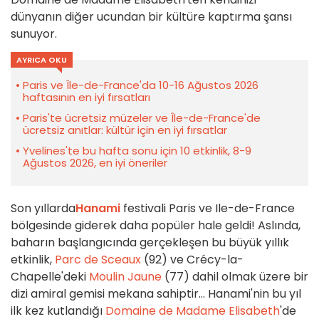
dünyanın diğer ucundan bir kültüre kaptırma şansı
sunuyor.
AYRICA OKU
Paris ve Île-de-France'da 10-16 Ağustos 2026
haftasının en iyi fırsatları
Paris'te ücretsiz müzeler ve Île-de-France'de
ücretsiz anıtlar: kültür için en iyi fırsatlar
Yvelines'te bu hafta sonu için 10 etkinlik, 8-9
Ağustos 2026, en iyi öneriler
Son yıllarda
Hanami
festivali Paris ve Ile-de-France
bölgesinde giderek daha popüler hale geldi! Aslında,
baharın başlangıcında gerçekleşen bu büyük yıllık
etkinlik,
Parc de Sceaux
(92) ve Crécy-la-
Chapelle'deki
Moulin Jaune
(77) dahil olmak üzere bir
dizi amiral gemisi mekana sahiptir... Hanami'nin bu yıl
ilk kez kutlandığı
Domaine de Madame Elisabeth
'de