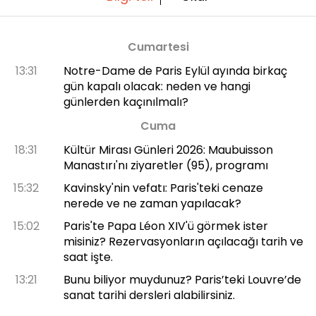
Cumartesi
13:31
Notre-Dame de Paris Eylül ayında birkaç
gün kapalı olacak: neden ve hangi
günlerden kaçınılmalı?
Cuma
18:31
Kültür Mirası Günleri 2026: Maubuisson
Manastırı'nı ziyaretler (95), programı
15:32
Kavinsky'nin vefatı: Paris'teki cenaze
nerede ve ne zaman yapılacak?
15:02
Paris'te Papa Léon XIV'ü görmek ister
misiniz? Rezervasyonların açılacağı tarih ve
saat işte.
13:21
Bunu biliyor muydunuz? Paris’teki Louvre’de
sanat tarihi dersleri alabilirsiniz.