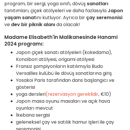
program, bir sergi, yoga sınıfı, dövüş
sanatları
tanıtımları, çiçek atölyeleri ve daha fazlasıyla
Japon
yaşam sanat
ını kutluyor. Ayrıca bir
çay seremonisi
ve
dev bir piknik alanı
da olacak!
Madame Elisabeth'in Malikanesinde Hanami
2024 programı:
Japon çiçek sanatı atölyeleri (kokedama),
Konoibori atölyesi, origami atölyesi
Fransız şampiyonların katılımıyla Budo
Versailles kulübü ile dövüş sanatlarına giriş
Yosakoi Paris tarafından dans başlangıcı ve
gösterisi
yoga dersleri
(rezervasyon gereklidir
, €10)
Japon masa oyunu masaları ve açık hava
oyunları mevcut
İkebana sergisi
geleneksel çay ve satılık hamur işleri ile çay
seremonisi