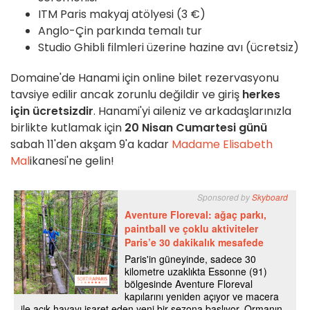
ITM Paris makyaj atölyesi (3 €)
Anglo-Çin parkında temalı tur
Studio Ghibli filmleri üzerine hazine avı (ücretsiz)
Domaine'de Hanami için online bilet rezervasyonu
tavsiye edilir ancak zorunlu değildir ve giriş
herkes
için ücretsizdir
. Hanami'yi aileniz ve arkadaşlarınızla
birlikte kutlamak için
20 Nisan Cumartesi günü
sabah 11'den akşam 9'a kadar
Madame Elisabeth
Mal
ikanesi'ne gelin!