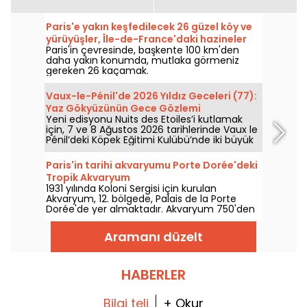
Paris'e yakın keşfedilecek 26 güzel köy ve
yürüyüşler, Île-de-France'daki hazineler
Paris'in çevresinde, başkente 100 km'den
daha yakın konumda, mutlaka görmeniz
gereken 26 kaçamak.
Vaux-le-Pénil'de 2026 Yıldız Geceleri (77):
Yaz Gökyüzünün Gece Gözlemi
Yeni edisyonu Nuits des Etoiles’i kutlamak
için, 7 ve 8 Ağustos 2026 tarihlerinde Vaux le
Pénil’deki Köpek Eğitimi Kulübü’nde iki büyük
gökyüzü gözlem gecesi düzenlenecek.
Paris'in tarihi akvaryumu Porte Dorée'deki
Tropik Akvaryum
1931 yılında Koloni Sergisi için kurulan
Akvaryum, 12. bölgede, Palais de la Porte
Dorée'de yer almaktadır. Akvaryum 750'den
fazla küçük balık türüne ev sahipliği
yapmaktadır ve en güzeli de 26 yaşından
Aramanı düzelt
küçükler için giriş ücretsizdir!
HABERLER
Bilgi teli
+ Okur