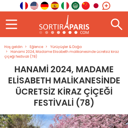
Hoş geldin
Eğlence
Yürüyüşler & Doğa
Hanami 2024, Madame Elisabeth malikanesinde ücretsiz kiraz
çiçeği festivali (78)
HANAMI 2024, MADAME
ELISABETH MALIKANESINDE
ÜCRETSIZ KIRAZ ÇIÇEĞI
FESTIVALI (78)