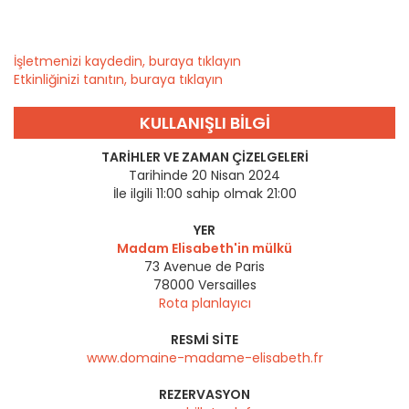
İşletmenizi kaydedin, buraya tıklayın
Etkinliğinizi tanıtın, buraya tıklayın
KULLANIŞLI BILGI
TARIHLER VE ZAMAN ÇIZELGELERI
Tarihinde 20 Nisan 2024
İle ilgili 11:00 sahip olmak 21:00
YER
Madam Elisabeth'in mülkü
73 Avenue de Paris
78000
Versailles
Rota planlayıcı
RESMI SITE
www.domaine-madame-elisabeth.fr
REZERVASYON