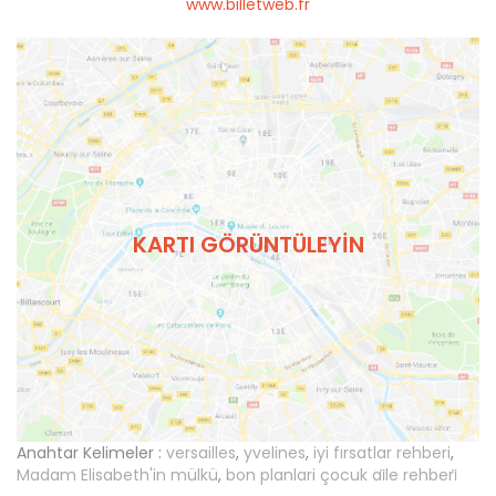
www.billetweb.fr
KARTI GÖRÜNTÜLEYIN
Anahtar Kelimeler :
versailles
,
yvelines
,
iyi fırsatlar rehberi
,
Madam Elisabeth'in mülkü
,
bon planlari çocuk ai̇le rehberi̇