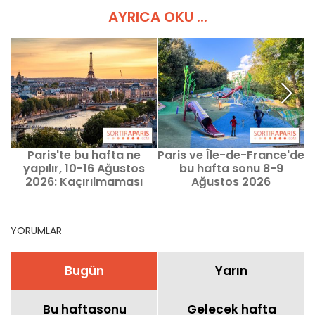
AYRICA OKU ...
Paris'te bu hafta ne
Paris ve Île-de-France'de
Y
yapılır, 10-16 Ağustos
bu hafta sonu 8-9
2026: Kaçırılmaması
Ağustos 2026
gereken etkinlikler
tarihlerinde çocuklarla
neler yapabilirsiniz?
YORUMLAR
Bugün
Yarın
Bu haftasonu
Gelecek hafta