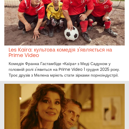
Les Kaïra: культова комедія з'являється на
Prime Video
Комедія Франка Гастамбіде «Каїра» з Меді Садуном у
головній ролі з'явиться на Prime Video 1 грудня 2025 року.
Троє друзів з Мелена мріють стати зірками порноіндустрії.