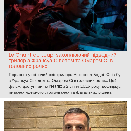
Le Chant du Loup: захоплюючий підводний
трилер з Франсуа Сівелем та Омаром Сі в
головних ролях
Пориньте у гнітючий світ трилера Антонена Бодрі "Спів Лу"
з Франсуа Сівелем та Омаром Сі в головних ролях. Цей
фільм, доступний на Netflix з 2 січня 2025 року, досліджує
питання ядерного стримування та фатальних рішень.