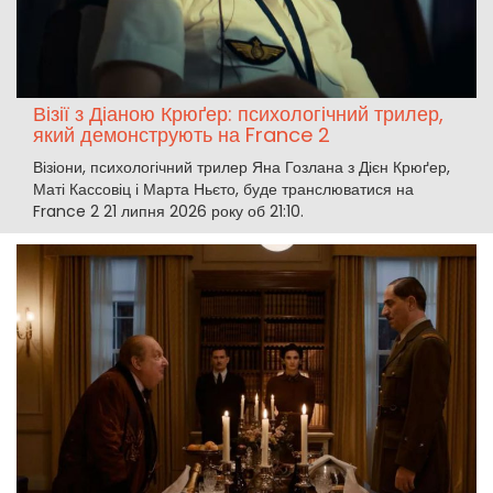
Візії з Діаною Крюґер: психологічний трилер,
який демонструють на France 2
Візіони, психологічний трилер Яна Гозлана з Дієн Крюґер,
Маті Кассовіц і Марта Ньєто, буде транслюватися на
France 2 21 липня 2026 року об 21:10.