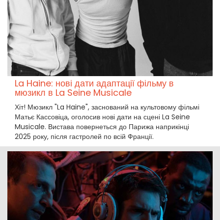
La Haine: нові дати адаптації фільму в
мюзикл в La Seine Musicale
Хіт! Мюзикл "La Haine", заснований на культовому фільмі
Матьє Кассовіца, оголосив нові дати на сцені La Seine
Musicale. Вистава повернеться до Парижа наприкінці
2025 року, після гастролей по всій Франції.