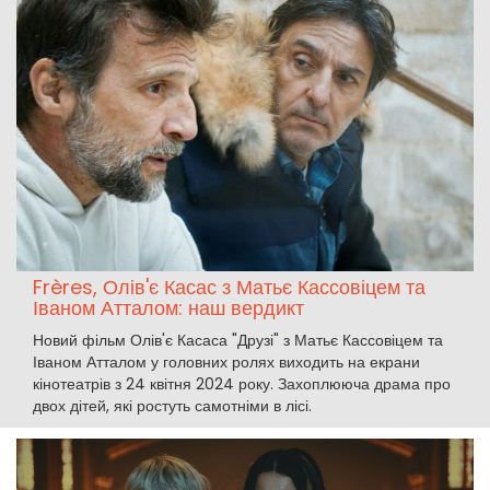
Frères, Олів'є Касас з Матьє Кассовіцем та
Іваном Атталом: наш вердикт
Новий фільм Олів'є Касаса "Друзі" з Матьє Кассовіцем та
Іваном Атталом у головних ролях виходить на екрани
кінотеатрів з 24 квітня 2024 року. Захоплююча драма про
двох дітей, які ростуть самотніми в лісі.