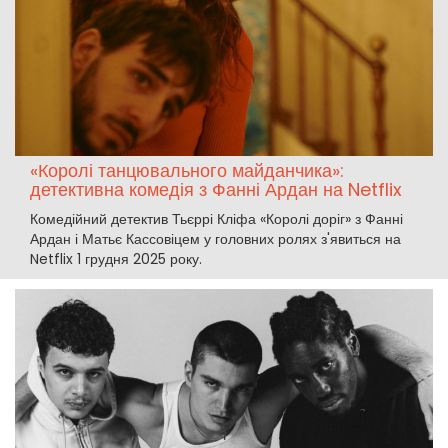
«Королі танцювального майданчика»:
детективна комедія з Фанні Ардан на Netflix
Комедійний детектив Тьєррі Кліфа «Королі доріг» з Фанні
Ардан і Матьє Кассовіцем у головних ролях з'явиться на
Netflix 1 грудня 2025 року.