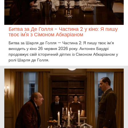
Битва за Де Голля - Частина 2 у кіно: Я пишу
твоє ім'я з Сімоном Абкаріаном
Битва за Шарля де Голля — Частина 2: Я пишу твоє ім’я
виходить у кіно 26 червня 2026 року. Антонен Баудрі
продовжує свій історичний діптих із Сімоном Абкаріаном у
ролі Шарля де Голля.