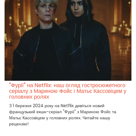
"Фурії" на Netflix: наш огляд гостросюжетного
серіалу з Мариною Фойс і Матьє Кассовіцем у
головних ролях
З 1 березня 2024 року на Netflix дивіться новий
французький екшн-серіал "Фурії" з Мариною Фойс та
Матьє Кассовіцем у головних ролях. Читайте нашу
рецензію!