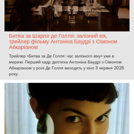
Битва за Шарля де Голля: залізний вік,
трейлер фільму Антоніна Баудрі з Сімоном
Абкаріаном
Трейлер «Битва за Де Голля: час залізного віку» уже в
мережі. Перший кадр диптиха Антоніна Баудрі з Сімоном
Абкаріаном у ролі Де Голля виходить у кіно 3 червня 2026
року.