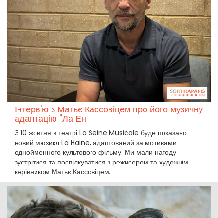
Інтерв'ю з Матьє Кассовіцем про його музичну
адаптацію "Ла Ен
З 10 жовтня в театрі La Seine Musicale буде показано
новий мюзикл La Haine, адаптований за мотивами
однойменного культового фільму. Ми мали нагоду
зустрітися та поспілкуватися з режисером та художнім
керівником Матьє Кассовіцем.