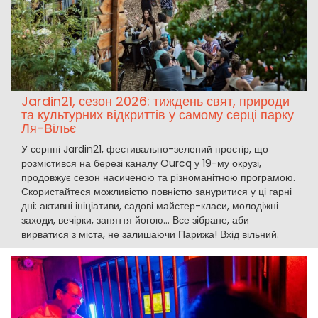
Jardin21, сезон 2026: тиждень свят, природи
та культурних відкриттів у самому серці парку
Ля-Вільє
У серпні Jardin21, фестивально-зелений простір, що
розмістився на березі каналу Ourcq у 19-му окрузі,
продовжує сезон насиченою та різноманітною програмою.
Скористайтеся можливістю повністю зануритися у ці гарні
дні: активні ініціативи, садові майстер-класи, молодіжні
заходи, вечірки, заняття йогою… Все зібране, аби
вирватися з міста, не залишаючи Парижа! Вхід вільний.