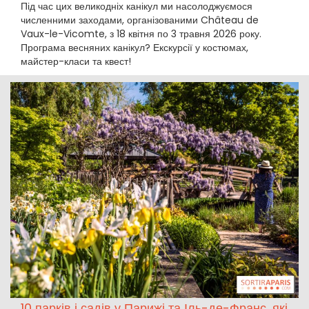
Під час цих великодніх канікул ми насолоджуємося
численними заходами, організованими Château de
Vaux-le-Vicomte, з 18 квітня по 3 травня 2026 року.
Програма весняних канікул? Екскурсії у костюмах,
майстер-класи та квест!
10 парків і садів у Парижі та Іль-де-Франс, які