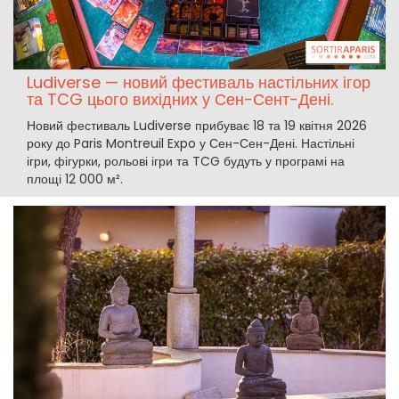
Ludiverse — новий фестиваль настільних ігор
та TCG цього вихідних у Сен-Сент-Дені.
Новий фестиваль Ludiverse прибуває 18 та 19 квітня 2026
року до Paris Montreuil Expo у Сен-Сен-Дені. Настільні
ігри, фігурки, рольові ігри та TCG будуть у програмі на
площі 12 000 м².