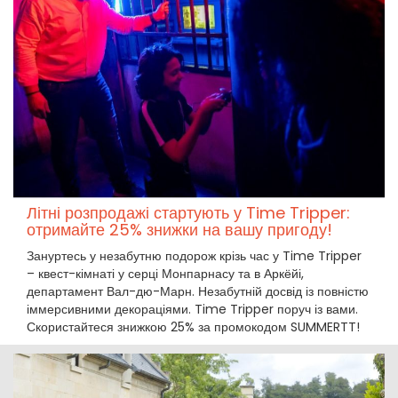
Літні розпродажі стартують у Time Tripper:
отримайте 25% знижки на вашу пригоду!
Зануртесь у незабутню подорож крізь час у Time Tripper
– квест-кімнаті у серці Монпарнасу та в Аркёйі,
департамент Вал-дю-Марн. Незабутній досвід із повністю
іммерсивними декораціями. Time Tripper поруч із вами.
Скористайтеся знижкою 25% за промокодом SUMMERTT!