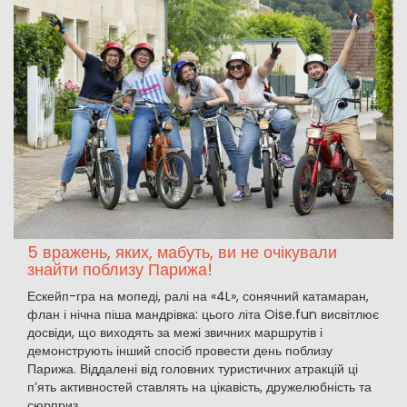
5 вражень, яких, мабуть, ви не очікували
знайти поблизу Парижа!
Ескейп-гра на мопеді, ралі на «4L», сонячний катамаран,
флан і нічна піша мандрівка: цього літа Oise.fun висвітлює
досвіди, що виходять за межі звичних маршрутів і
демонструють інший спосіб провести день поблизу
Парижа. Віддалені від головних туристичних атракцій ці
п’ять активностей ставлять на цікавість, дружелюбність та
сюрприз.