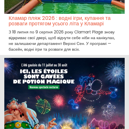
Кламар пляж 2026 : водні ігри, купання та
розваги протягом усього літа у Кламарі
З 18 липня по 9 серпня 2026 року Clamart Plage знову
відкриває свої двері, щоб відчути себе ніби на канікулах,
не залишаючи департамент Верхні Сен. У програмі —
басейн, водні ігри та розваги для всіх.