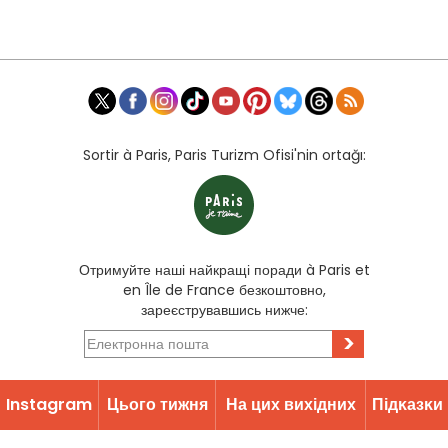
Sortir à Paris, Paris Turizm Ofisi'nin ortağı:
Отримуйте наші найкращі поради à Paris et
en Île de France безкоштовно,
зареєструвавшись нижче:
>
Instagram
Цього тижня
На цих вихідних
Підĸазĸи