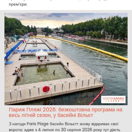
прем’єри.
Париж Пляжі 2026: безкоштовна програма на
весь літній сезон, у басейні Вільєт
З нагоди Paris Plage басейн Вільєтт знову відкриває свої
ворота: адже з 4 липня по 30 серпня 2026 року тут діють