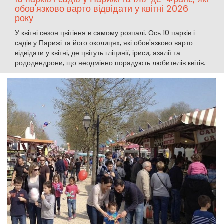
обов'язково варто відвідати у квітні 2026
року
У квітні сезон цвітіння в самому розпалі. Ось 10 парків і
садів у Парижі та його околицях, які обов'язково варто
відвідати у квітні, де цвітуть гліцинії, іриси, азалії та
рододендрони, що неодмінно порадують любителів квітів.