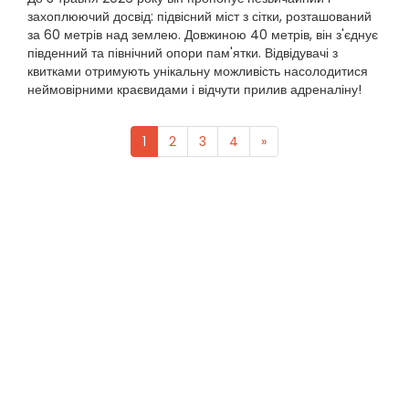
захоплюючий досвід: підвісний міст з сітки, розташований
за 60 метрів над землею. Довжиною 40 метрів, він з'єднує
південний та північний опори пам'ятки. Відвідувачі з
квитками отримують унікальну можливість насолодитися
неймовірними краєвидами і відчути прилив адреналіну!
1
2
3
4
»