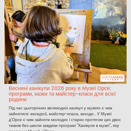
Весняні канікули 2026 року в Музеї Орсе:
програми, казки та майстер-класи для всієї
родини
Під час цьогорічних великодніх канікул у музеях є чим
зайнятися: екскурсії, майстер-класи, заходи... У Музеї
д'Орсе є чим зайняти молодих і старих протягом цих двох
тижнів без школи завдяки програмі "Канікули в музеї", яку