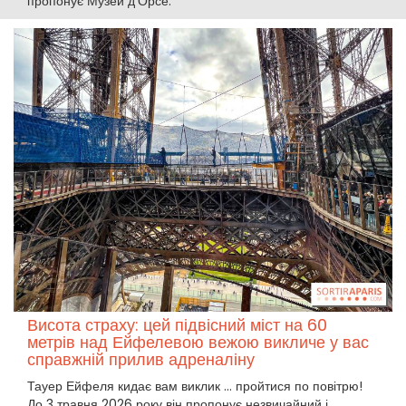
пропонує Музей д'Орсе.
Висота страху: цей підвісний міст на 60
метрів над Ейфелевою вежою викличе у вас
справжній прилив адреналіну
Тауер Ейфеля кидає вам виклик ... пройтися по повітрю!
До 3 травня 2026 року він пропонує незвичайний і