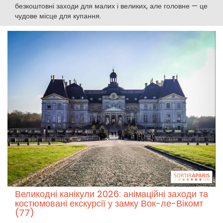
безкоштовні заходи для малих і великих, але головне — це
чудове місце для купання.
Великодні канікули 2026: анімаційні заходи та
костюмовані екскурсії у замку Вок-ле-Вікомт
(77)