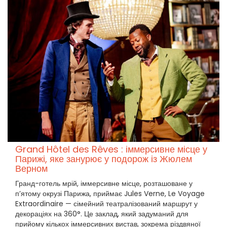
Grand Hôtel des Rêves : іммерсивне місце у
Парижі, яке занурює у подорож із Жюлем
Верном
Гранд-готель мрій, іммерсивне місце, розташоване у
п’ятому окрузі Парижа, приймає Jules Verne, Le Voyage
Extraordinaire — сімейний театралізований маршрут у
декораціях на 360°. Це заклад, який задуманий для
прийому кількох іммерсивних вистав, зокрема різдвяної