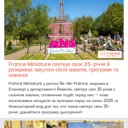
France Miniature святкує своє 35-річчя й
розкриває закуліси своїх макетів, програми та
новинок
France Miniature у регіоні Île-de-France, зокрема в
Еланкюрі у департаменті Йевелін, святкує свої 35 років з
сезоном ювілею, сповненим подій: серед них — нова
ексклюзивна екскурсія за кулісами парку на сезон 2026 та
безкоштовний вхід для тих, хто також святкує своє 35-
річчя. дізнайтеся програму цьогорічної!