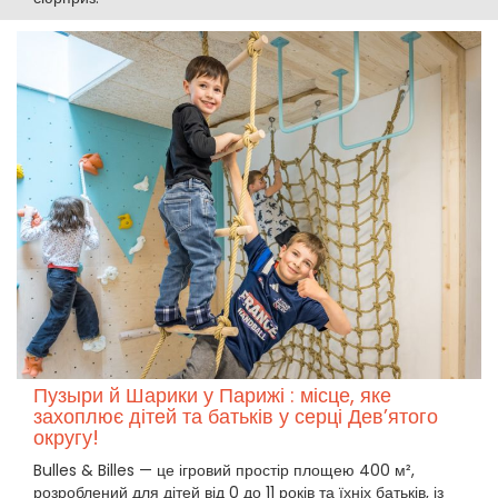
Пузыри й Шарики у Парижі : місце, яке
захоплює дітей та батьків у серці Дев’ятого
округу!
Bulles & Billes — це ігровий простір площею 400 м²,
розроблений для дітей від 0 до 11 років та їхніх батьків, із