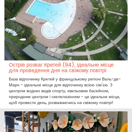
Острів розваг Кретей (94), ідеальне місце
для проведення дня на свіжому повітрі
База відпочинку Кретей у французькому регіоні Валь-де-
Марн - ідеальне місце для відпочинку всією сім'єю. З
центром водних видів спорту, хвильовим басейном,
природним центром і скелелазінням - це ідеальне місце,
щоб провести день, розважаючись на свіжому повітрі!