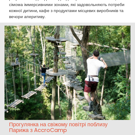
сімома іммерсивними зонами, які задовольняють потреби
кожної дитини, кафе з продуктами місцевих виробників та
вечори аперитиву.
Прогулянка на свіжому повітрі поблизу
Парижа з AccroCamp