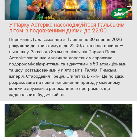
У Парку Астерікс насолоджуйтеся Гальським
літом із подовженими днями до 22:00
Переживіть Галльське літо з 11 липня по 30 серпня 2026
року, коли дні триватимуть до 22:00, а головна новина —
нічне шоу. За всього 35 км на північ від Парижа Парк
Астерікс запрошує малечу та дорослих у справжню
подорож між відкриттями та відчуттями, з 50 атракціонами
та шоу, розташованими у п’яти світів: Галлія, Римська
імперія, Стародавня Греція, Єгипет та Вікінги. Це поїздка,
розрахована на повне наповнення пригод у сімейному
колі чи з друзями, з різноманітною програмою, що
задовольнить будь-який вік.