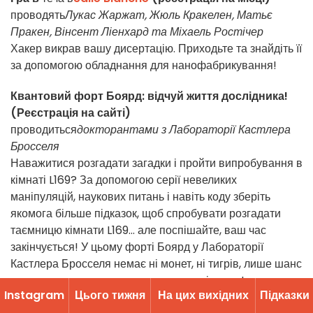
проводять
Лукас Жаржат, Жюль Кракелен, Матьє
Пракен, Вінсент Ліенхард та Міхаель Ростічер
Хакер викрав вашу дисертацію. Приходьте та знайдіть її
за допомогою обладнання для нанофабрикування!
Квантовий форт Боярд: відчуй життя дослідника!
(Реєстрація на сайті)
проводиться
докторантами з
Лабораторії Кастлера
Бросселя
Наважитися розгадати загадки і пройти випробування в
кімнаті L169? За допомогою серії невеликих
маніпуляцій, наукових питань і навіть коду зберіть
якомога більше підказок, щоб спробувати розгадати
таємницю кімнати L169... але поспішайте, ваш час
закінчується! У цьому форті Боярд у Лабораторії
Кастлера Бросселя немає ні монет, ні тигрів, лише шанс
зазирнути за лаштунки наукових досліджень!
Instagram
Цього тижня
На цих вихідних
Підĸазĸи