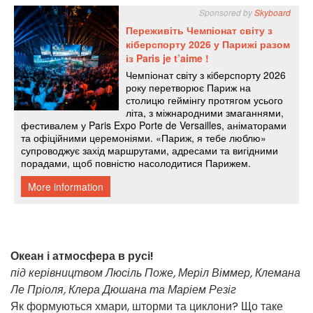
Океан і атмосфера в русі!
під керівництвом Люсіль Поже, Меріл Віммер, Клемана
Ле Пріоля, Клера Дюшана та Маріем Резіг
Як формуються хмари, шторми та циклони? Що таке