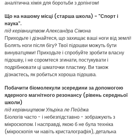
аналітична хімія для боротьби з допінгом!
Що на нашому місці (старша школа) - "Спорт і
наука".
під керівництвом Александра Сімона
Приходьте і дізнайтеся, що захищає ваші ноги від землі!
Болять ноги після бігу? Твої підошви можуть бути
винуватцями! Приходьте і спробуйте зробити власну
підошву, і не соромтеся згинати, постукувати і
подрібнювати ці шматочки пластику. Ви також
дізнаєтесь, як робиться хороша підошва.
Побачити біомолекули зсередини за допомогою
ядерного магнітного резонансу (рівень середньої
школи)
під керівництвом Ульріка ле Пейджа
Біологів часто - і небезпідставно - зображують з
мікроскопом. І насправді, якою б не була техніка
(мікроскопія чи навіть кристалографія), детальна