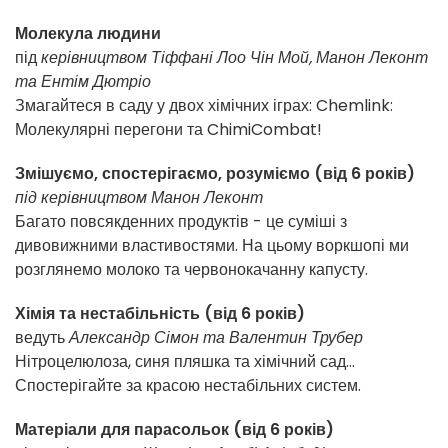
Молекула людини
під
керівництвом Тіффані Лоо Чін Мой, Манон Леконт
та Ентім Дютріо
Змагайтеся в саду у двох хімічних іграх: Chemlink:
Молекулярні перегони та ChimiCombat!
Змішуємо, спостерігаємо, розуміємо (від 6 років)
під керівництвом Манон Леконт
Багато повсякденних продуктів - це суміші з
дивовижними властивостями. На цьому воркшопі ми
розглянемо молоко та червонокачанну капусту.
Хімія та нестабільність (від 6 років)
ведуть
Александр Сімон та Валентин Трубер
Нітроцелюлоза, синя пляшка та хімічний сад...
Спостерігайте за красою нестабільних систем.
Матеріали для парасольок (від 6 років)