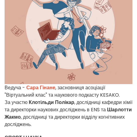
Ведуча -
Сара Гінане
, засновниця асоціації
"Віртуальний клас" та наукового подкасту KESAKO.
За участю
Клотільди Полікар
, дослідниці кафедри хімії
та директорки наукових досліджень в ENS та
Шарлотти
Жакмо
, дослідниці та директорки відділу когнітивних
досліджень.