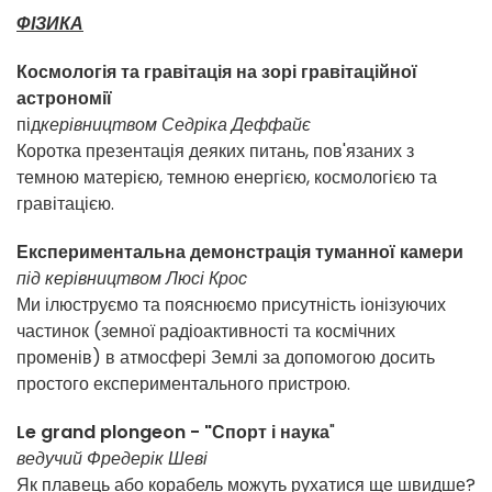
ФІЗИКА
Космологія та гравітація на зорі гравітаційної
астрономії
під
керівництвом Седріка Деффайє
Коротка презентація деяких питань, пов'язаних з
темною матерією, темною енергією, космологією та
гравітацією.
Експериментальна демонстрація туманної камери
під керівництвом Люсі Крос
Ми ілюструємо та пояснюємо присутність іонізуючих
частинок (земної радіоактивності та космічних
променів) в атмосфері Землі за допомогою досить
простого експериментального пристрою.
Le grand plongeon
- "Спорт і наука
"
ведучий Фредерік Шеві
Як плавець або корабель можуть рухатися ще швидше?