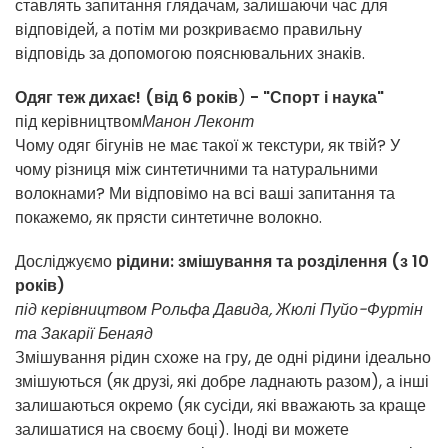
ставлять запитання глядачам, залишаючи час для
відповідей, а потім ми розкриваємо правильну
відповідь за допомогою пояснювальних знаків.
Одяг теж дихає! (від 6 років
)
- "Спорт і наука"
під керівництвом
Манон Леконт
Чому одяг бігунів не має такої ж текстури, як твій? У
чому різниця між синтетичними та натуральними
волокнами? Ми відповімо на всі ваші запитання та
покажемо, як прясти синтетичне волокно.
Досліджуємо
рідини: змішування та розділення (з 10
років)
під керівництвом Рольфа Давида, Жюлі Пуйо-Фуртін
та Закарії Бенаяд
Змішування рідин схоже на гру, де одні рідини ідеально
змішуються (як друзі, які добре ладнають разом), а інші
залишаються окремо (як сусіди, які вважають за краще
залишатися на своєму боці). Іноді ви можете