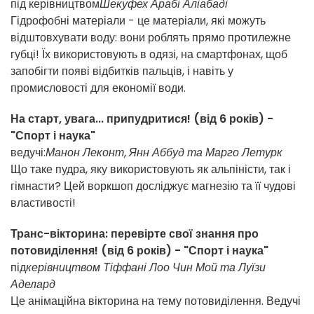
під керівництвом
Шекуфех Арабі Аліабаді
Гідрофобні матеріали - це матеріали, які можуть
відштовхувати воду: вони роблять прямо протилежне
губці! Їх використовують в одязі, на смартфонах, щоб
запобігти появі відбитків пальців, і навіть у
промисловості для економії води.
На старт, увага... припудритися!
(від 6 років) -
"Спорт і наука"
ведучі:
Манон Леконт, Янн Аббуд та Марго Летурк
Що таке пудра, яку використовують як альпіністи, так і
гімнасти? Цей воркшоп досліджує магнезію та її чудові
властивості!
Транс-вікторина: перевірте свої знання про
потовиділення!
(від 6 років) - "Спорт і наука"
під
керівництвом Тіффані Лоо Чин Мой та Луїзи
Аделард
Це анімаційна вікторина на тему потовиділення. Ведучі