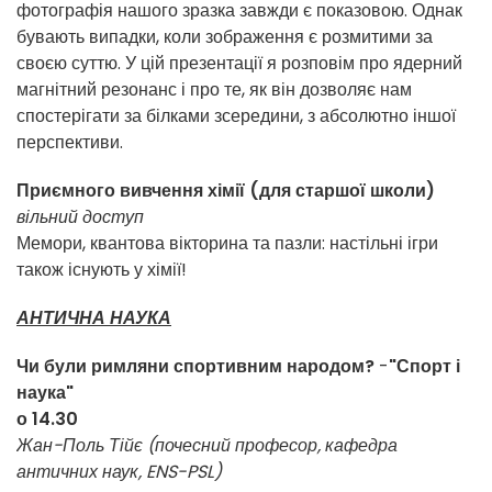
фотографія нашого зразка завжди є показовою. Однак
бувають випадки, коли зображення є розмитими за
своєю суттю. У цій презентації я розповім про ядерний
магнітний резонанс і про те, як він дозволяє нам
спостерігати за білками зсередини, з абсолютно іншої
перспективи.
Приємного вивчення хімії (для старшої школи)
вільний доступ
Мемори, квантова вікторина та пазли: настільні ігри
також існують у хімії!
АНТИЧНА НАУКА
Чи були римляни спортивним народом?
-
"Спорт і
наука"
о 14.30
Жан-Поль Тійє (почесний професор, кафедра
античних наук, ENS-PSL)