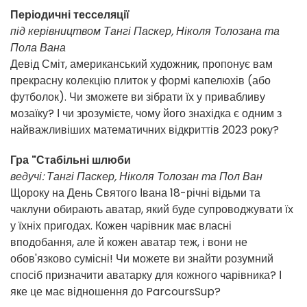
Періодичні тесселяції
під керівництвом Тангі Паскер, Ніколя Толозана та
Пола Вана
Девід Сміт, американський художник, пропонує вам
прекрасну колекцію плиток у формі капелюхів (або
футболок). Чи зможете ви зібрати їх у привабливу
мозаїку? І чи зрозумієте, чому його знахідка є одним з
найважливіших математичних відкриттів 2023 року?
Гра "Стабільні шлюби
ведучі: Тангі Паскер, Ніколя Толозан та Пол Ван
Щороку на День Святого Івана 18-річні відьми та
чаклуни обирають аватар, який буде супроводжувати їх
у їхніх пригодах. Кожен чарівник має власні
вподобання, але й кожен аватар теж, і вони не
обов'язково сумісні! Чи можете ви знайти розумний
спосіб призначити аватарку для кожного чарівника? І
яке це має відношення до ParcoursSup?