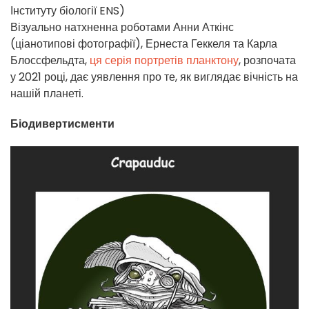
Інституту біології ENS)
Візуально натхненна роботами Анни Аткінс
(ціанотипові фотографії), Ернеста Геккеля та Карла
Блоссфельдта,
ця серія портретів планктону
, розпочата
у 2021 році, дає уявлення про те, як виглядає вічність на
нашій планеті.
Біодивертисменти