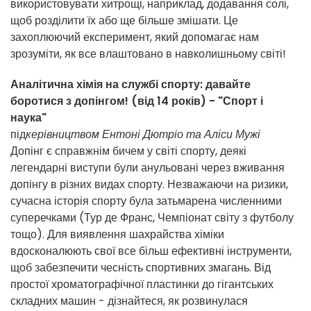
використовувати хитрощі, наприклад, додавання солі,
щоб розділити їх або ще більше змішати. Це
захоплюючий експеримент, який допомагає нам
зрозуміти, як все влаштовано в навколишньому світі!
Аналітична хімія на службі спорту: давайте
боротися з допінгом!
(від 14 років) - "Спорт і
наука"
під
керівництвом Ентоні Дютріо та Аліси Мужі
Допінг є справжнім бичем у світі спорту, деякі
легендарні виступи були анульовані через вживання
допінгу в різних видах спорту. Незважаючи на ризики,
сучасна історія спорту була затьмарена численними
суперечками (Тур де Франс, Чемпіонат світу з футболу
тощо). Для виявлення шахрайства хіміки
вдосконалюють свої все більш ефективні інструменти,
щоб забезпечити чесність спортивних змагань. Від
простої хроматографічної пластинки до гігантських
складних машин - дізнайтеся, як розвинулася