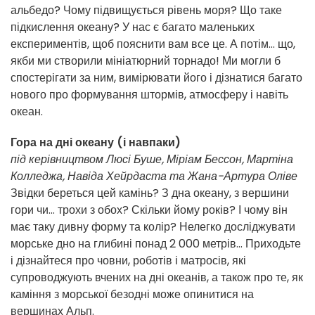
альбедо? Чому підвищується рівень моря? Що таке
підкислення океану? У нас є багато маленьких
експериментів, щоб пояснити вам все це. А потім... що,
якби ми створили мініатюрний торнадо! Ми могли б
спостерігати за ним, вимірювати його і дізнатися багато
нового про формування штормів, атмосферу і навіть
океан.
Гора на дні океану (і навпаки)
під керівництвом Люсі Буше, Міріам Бессон, Мартіна
Колледжа, Навіда Хейрдаста та Жана-Артура Оліве
Звідки береться цей камінь? З дна океану, з вершини
гори чи... трохи з обох? Скільки йому років? І чому він
має таку дивну форму та колір? Нелегко досліджувати
морське дно на глибині понад 2 000 метрів... Приходьте
і дізнайтеся про човни, роботів і матросів, які
супроводжують вчених на дні океанів, а також про те, як
каміння з морської безодні може опинитися на
вершинах Альп.