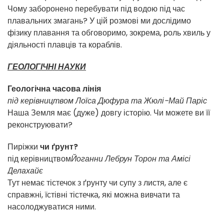
Чому заборонено перебувати під водою під час
плавальних змагань? У цій розмові ми дослідимо
фізику плавання та обговоримо, зокрема, роль хвиль у
діяльності плавців та кораблів.
ГЕОЛОГІЧНІ НАУКИ
Геологічна часова лінія
під керівництвом Лоїса Дюфура та Жюлі-Май Паріс
Наша Земля має (дуже) довгу історію. Чи можете ви її
реконструювати?
Пиріжки
чи ґрунт?
під керівництвом
Йоганни Лебрун Торон та Амісі
Делахайє
Тут немає тістечок з ґрунту чи супу з листя, але є
справжні, їстівні тістечка, які можна вивчати та
насолоджуватися ними.