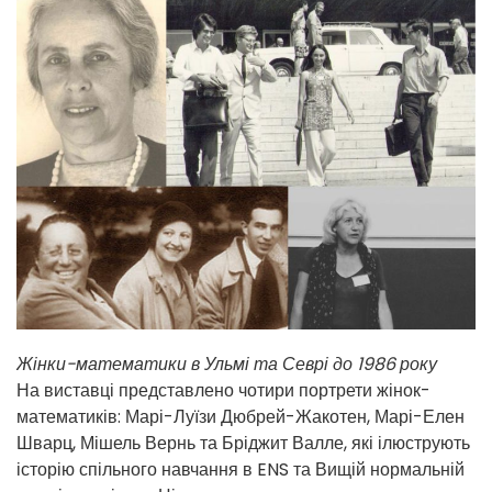
Жінки-математики в Ульмі та Севрі до 1986 року
На виставці представлено чотири портрети жінок-
математиків: Марі-Луїзи Дюбрей-Жакотен, Марі-Елен
Шварц, Мішель Вернь та Бріджит Валле, які ілюструють
історію спільного навчання в ENS та Вищій нормальній