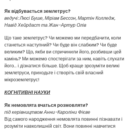
Як відбувається землетрус?
ведучі: Люсі Буше, Міріам Бессон, Мартін Колледж,
Навід Хейрдаст та Жан-Артур Олів
Що таке землетрус? Чи можемо ми передбачити, коли
станеться наступний? Чи буде він слабким? Чи буде
великим? Що, якби ви спричинили його, розбивши цей
камінь? Ми можемо спостерігати за ним, навіть слухати
його... і дізнатися більше. Щоб краще зрозуміти великі
землетруси, приходьте і створіть свій власний
мікроземлетрус!
КОГНІТИВНІ НАУКИ
Як немовлята вчаться розмовляти?
під керівництвом Анни-Кароліни Фієве
Від самого народження немовлята повинні пізнавати і
розуміти навколишній світ. Вони повинні навчитися