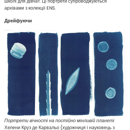
школі для дівчат. Ці портрети супроводжуються
архівами з колекції ENS.
Дрейфуючи
Портрети вічності на постійно мінливій планеті
Хелени Круз де Карвальо (художниця і науковець з