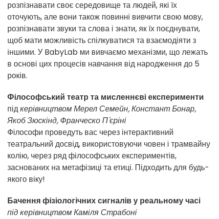
розпізнавати своє середовище та людей, які їх
оточують, але вони також повинні вивчити свою мову,
розпізнавати звуки та слова і знати, як їх поєднувати,
щоб мати можливість спілкуватися та взаємодіяти з
іншими. У BabyLab ми вивчаємо механізми, що лежать
в основі цих процесів навчання від народження до 5
років.
Філософський театр та мисленнєві експерименти
під
керівництвом
Мерел Семейн, Констант Бонар,
Якоб Зюскінд, Франческо П'єріні
Філософи проведуть вас через інтерактивний
театральний досвід, використовуючи човен і трамвайну
колію, через ряд філософських експериментів,
заснованих на метафізиці та етиці. Підходить для будь-
якого віку!
Бачення фізіологічних сигналів у реальному часі
під керівництвом Каміля Страбоні