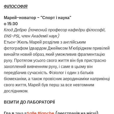
ФІЛОСОФІЯ
Марей-новатор - "Спорт і наука"
о 15:30
Клод Дебрю (почесний професор кафедри філософії,
ENS-PSL, член Академії наук)
Етьєн-Жюль Марей розділив з англійським
фотографом Ідвардом Джеймсом М'юбріджем привілей
винайти новий образ, який уможливив фрагментацію
руху. Протягом усього свого життя він був пристрасно
захоплений вивченням руху, і саме в цьому він
передбачив сучасність. Фізіолог і один з батьків
біомеханіки, а також провісник аеродинаміки наприкінці
свого життя, Марей був перш за все невтомним
дослідником.
ВІЗИТИ ДО ЛАБОРАТОРІЇ
Гра в
теча в
Salle Blanche
(реєстрація на місці)