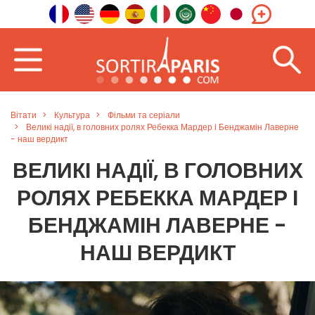
Вітати
Культура
Фільми та серіали
Великі надії, в головних ролях Ребекка Мардер і Бенджамін Лаверне
- наш вердикт
ВЕЛИКІ НАДІЇ, В ГОЛОВНИХ
РОЛЯХ РЕБЕККА МАРДЕР І
БЕНДЖАМІН ЛАВЕРНЕ -
НАШ ВЕРДИКТ