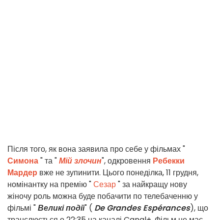
Після того, як вона заявила про себе у фільмах "
Симона
" та "
Мій злочин
", одкровення
Ребекки
Мардер
вже не зупинити. Цього понеділка, 11 грудня,
номінантку на премію "
Сезар
" за найкращу нову
жіночу роль можна буде побачити по телебаченню у
фільмі "
Великі події
" (
De
Grandes Espérances
), що
транслюється о 22:35 на каналі Canal+. Фільм не має