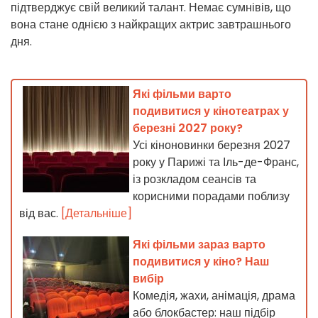
підтверджує свій великий талант. Немає сумнівів, що
вона стане однією з найкращих актрис завтрашнього
дня.
Які фільми варто
подивитися у кінотеатрах у
березні 2027 року?
Усі кіноновинки березня 2027
року у Парижі та Іль-де-Франс,
із розкладом сеансів та
корисними порадами поблизу
від вас.
[Детальніше]
Які фільми зараз варто
подивитися у кіно? Наш
вибір
Комедія, жахи, анімація, драма
або блокбастер: наш підбір