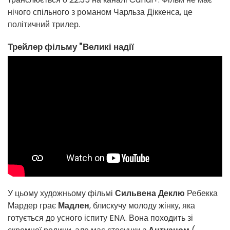
нічого спільного з романом Чарльза Діккенса, це
політичний трилер.
Трейлер фільму "Великі надії
У цьому художньому фільмі
Сильвена Деклю
Ребекка
Мардер грає
Мадлен
, блискучу молоду жінку, яка
готується до усного іспиту ENA. Вона походить зі