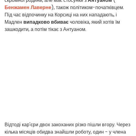
скромної родини, але має стосунки з
Антуаном
(
Бенжамен Лаверне
), також політиком-початківцем.
Під час відпочинку на Корсиці на них нападають, і
Мадлен
випадково вбиває
чоловіка, який хотів їм
зашкодити, а потім тікає з Антуаном.
Відтоді кар'єри двох закоханих різко пішли вгору. Через
кілька місяців обидва знайшли роботу, один - у члена