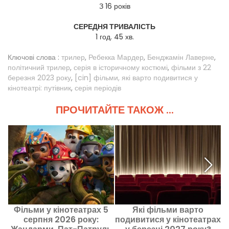
З 16 років
СЕРЕДНЯ ТРИВАЛІСТЬ
1 год. 45 хв.
Ключові слова :
трилер
,
Ребекка Мардер
,
Бенджамін Лаверне
,
політичний трилер
,
серія в історичному костюмі
,
фільми з 22
березня 2023 року
,
[cin] фільми, які варто подивитися у
кінотеатрі: путівник
,
серія періодів
ПРОЧИТАЙТЕ ТАКОЖ ...
Фільми у кінотеатрах 5
Які фільми варто
серпня 2026 року:
подивитися у кінотеатрах