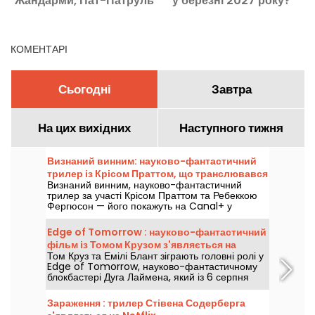
Жандарми, Пат-Патруль
у березні 2027 року?
та Кіма
КОМЕНТАРІ
Сьогодні
Завтра
На цих вихідних
Наступного тижня
Визнаний винним: науково-фантастичний
трилер із Крісом Праттом, що транслювався
Визнаний винним, науково-фантастичний
на Canal+
трилер за участі Крісом Праттом та Ребеккою
Фергюсон — його покажуть на Canal+ у
п’ятницю 7 серпня 2026 року о 21:06.
Edge of Tomorrow : науково-фантастичний
фільм із Томом Крузом з'являється на
Том Круз та Емілі Блант зіграють головні ролі у
Netflix
Edge of Tomorrow, науково-фантастичному
блокбастері Дуга Лаймена, який із 6 серпня
2026 року буде доступний на Netflix.
Зараження : трилер Стівена Содерберга