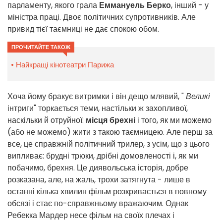
парламенту, якого грала
Еммануель Берко
, інший - у
міністра праці. Двоє політичних супротивників. Але
привид тієї таємниці не дає спокою обом.
ПРОЧИТАЙТЕ ТАКОЖ
Найкращі кінотеатри Парижа
Хоча йому бракує витримки і він дещо млявий, "
Великі
інтриги" торкається теми, настільки ж захопливої,
наскільки й отруйної:
місця брехні
і того, як ми можемо
(або не можемо) жити з такою таємницею. Але перш за
все, це справжній політичний трилер, з усім, що з цього
випливає: брудні трюки, дрібні домовленості і, як ми
побачимо, брехня. Це диявольська історія, добре
розказана, але, на жаль, трохи затягнута - лише в
останні кілька хвилин фільм розкривається в повному
обсязі і стає по-справжньому вражаючим. Однак
Ребекка Мардер несе фільм на своїх плечах і