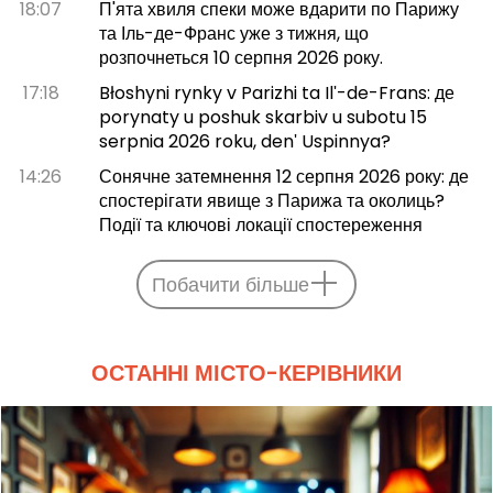
18:07
П'ята хвиля спеки може вдарити по Парижу
та Іль-де-Франс уже з тижня, що
розпочнеться 10 серпня 2026 року.
17:18
Błoshyni rynky v Parizhi ta Ilʹ-de-Frans: де
porynaty u poshuk skarbiv u subotu 15
serpnia 2026 roku, denʹ Uspinnya?
14:26
Сонячне затемнення 12 серпня 2026 року: де
спостерігати явище з Парижа та околиць?
Події та ключові локації спостереження
Побачити більше
ОСТАННІ МІСТО-КЕРІВНИКИ