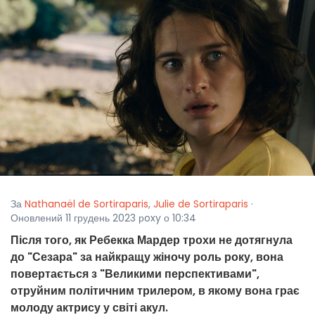
За
Nathanaël de Sortiraparis
,
Julie de Sortiraparis
·
Оновлений 11 грудень 2023 рoxy о 10:34
Після того, як Ребекка Мардер трохи не дотягнула
до "Сезара" за найкращу жіночу роль року, вона
повертається з "Великими перспективами",
отруйним політичним трилером, в якому вона грає
молоду актрису у світі акул.