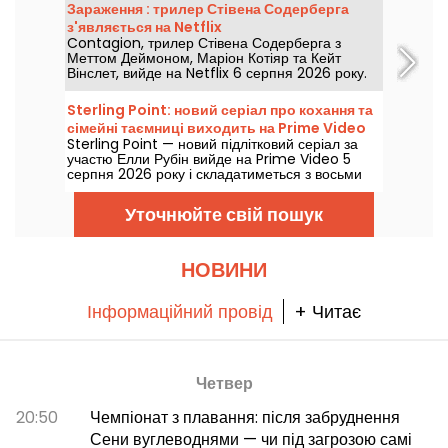
Зараження : трилер Стівена Содерберга
з'являється на Netflix
Contagion, трилер Стівена Содерберга з
Меттом Деймоном, Маріон Котіяр та Кейт
Вінслет, вийде на Netflix 6 серпня 2026 року.
Sterling Point: новий серіал про кохання та
сімейні таємниці виходить на Prime Video
Sterling Point — новий підлітковий серіал за
участю Елли Рубін вийде на Prime Video 5
серпня 2026 року і складатиметься з восьми
серій.
Уточнюйте свій пошук
НОВИНИ
Інформаційний провід
+ Читає
Четвер
20:50
Чемпіонат з плавання: після забруднення
Сени вуглеводнями — чи під загрозою самі