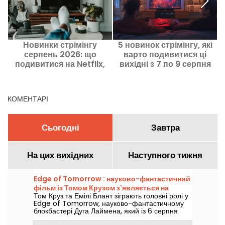
Новинки стрімінгу
5 новинок стрімінгу, які
серпень 2026: що
варто подивитися ці
о
подивитися на Netflix,
вихідні з 7 по 9 серпня
Disney+ та Prime Video
2026 року
КОМЕНТАРІ
Сьогодні
Завтра
На цих вихідних
Наступного тижня
Edge of Tomorrow : науково-фантастичний
фільм із Томом Крузом з'являється на
Том Круз та Емілі Блант зіграють головні ролі у
Netflix
Edge of Tomorrow, науково-фантастичному
блокбастері Дуга Лаймена, який із 6 серпня
2026 року буде доступний на Netflix.