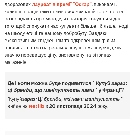
дворазових
лауреатів премії "Оскар"
, викривачі,
колишні працівники впливових компаній та експерти
розповідають про методи, які використовуються для
того, щоб спонукати нас купувати більше і більше, іноді
на шкоду етиці та нашому добробуту. Завдяки
ексклюзивним свідченням та одкровенням фільм
проливає світло на реальну ціну цієї маніпуляції, яка
значно перевищує ціну, виставлену на вітринах
магазинів.
Де і коли можна буде подивитися "
Купуй зараз:
ці бренди, що маніпулюють нами
" у Франції?
"Купуй
зараз: Ці бренди, які нами маніпулюють
"
вийде на
Netflix
з
20 листопада 2024
року.