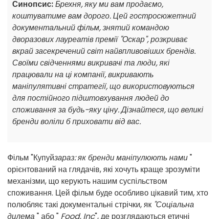
Синопсис:
Брехня, яку ми вам продаємо,
коштуватиме вам дорого. Цей гостросюжетний
документальний фільм, знятий командою
дворазових лауреатів премії "Оскар", розкриває
вкрай засекречений світ найвпливовіших брендів.
Своїми свідченнями викривачі та люди, які
працювали на ці компанії, викривають
маніпулятивні стратегії, що використовуються
для постійного підштовхування людей до
споживання за будь-яку ціну. Дізнайтеся, що великі
бренди воліли б приховати від вас.
Фільм "Купуй
зараз: як бренди маніпулюють нами
"
орієнтований на глядачів, які хочуть краще зрозуміти
механізми, що керують нашим суспільством
споживання. Цей фільм буде особливо цікавий тим, хто
полюбляє такі документальні стрічки, як
"Соціальна
дилема
" або "
Food, Inc
", де розглядаються етичні