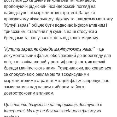
доступом до свідчень викривачів та інсайдерів,
пропонуючи рідкісний інсайдерський погляд на
найпідступніші маркетингові стратегії. Завдяки
вражаючому візуальному підходу та швидкому монтажу
"Купуй
зараз
" обіцяє бути водночас інформативним і
тривожним, ставлячи під сумнів наші стосунки з
брендами та нашу залежність від консюмеризму.
"
Купити зараз: як бренди маніпулюють нами
" - це
документальний фільм, обов'язковий до перегляду для
всіх, хто зацікавлений у розшифровці того, як великі
бренди маніпулюють нами. Розкриваючи, що ховається
за спокусливою рекламою та всюдисущими
маркетинговими стратегіями, цей фільм запрошує нас
замислитися над нашим вибором та його
довгостроковим впливом.
Ця стаття базується на інформації, доступній в
Інтернеті. Ми ще не бачили згаданого фільму чи