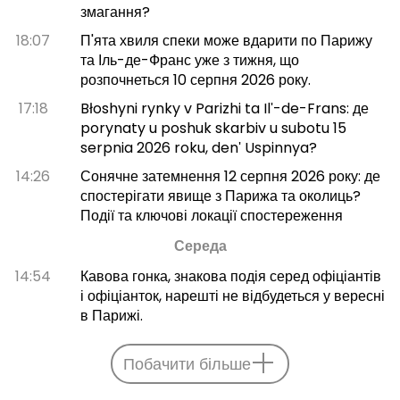
змагання?
18:07
П'ята хвиля спеки може вдарити по Парижу
та Іль-де-Франс уже з тижня, що
розпочнеться 10 серпня 2026 року.
17:18
Błoshyni rynky v Parizhi ta Ilʹ-de-Frans: де
porynaty u poshuk skarbiv u subotu 15
serpnia 2026 roku, denʹ Uspinnya?
14:26
Сонячне затемнення 12 серпня 2026 року: де
спостерігати явище з Парижа та околиць?
Події та ключові локації спостереження
Середа
14:54
Кавова гонка, знакова подія серед офіціантів
і офіціанток, нарешті не відбудеться у вересні
в Парижі.
Побачити більше